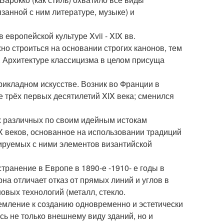
язанной с ним литературе, музыке) и
европейской культуре Xvii - XIX вв.
но строиться на основании строгих канонов, тем
 Архитектуре классицизма в целом присуща
прикладном искусстве. Возник во Франции в
 трёх первых десятилетий XIX века; сменился
х различных по своим идейным истокам
XX веков, основанное на использовании традиций
иируемых с ними элементов византийской
транение в Европе в 1890-е -1910- е годы в
а отличает отказ от прямых линий и углов в
овых технологий (металл, стекло.
ремление к созданию одновременно и эстетически
ь не только внешнему виду зданий, но и