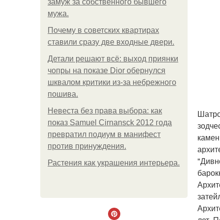
замуж за собственного бывшего
мужа.
Почему в советских квартирах
ставили сразу две входные двери.
Детали решают всё: выход приянки
чопры на показе Dior обернулся
шквалом критики из-за небрежного
пошива.
Невеста без права выбора: как
Шатро
показ Samuel Cirnansck 2012 года
зодче
превратил подиум в манифест
камен
против принуждения.
архит
"Дивн
Растения как украшения интерьера.
барокк
Архит
затей
Архит
лет. П