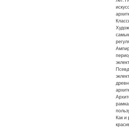
искус
архит
Класс
Худож
самым
регул
Ампир
перио
эклек
Псевд
эклек
древн
архит
Архит
рамка
польз
Как и
краси