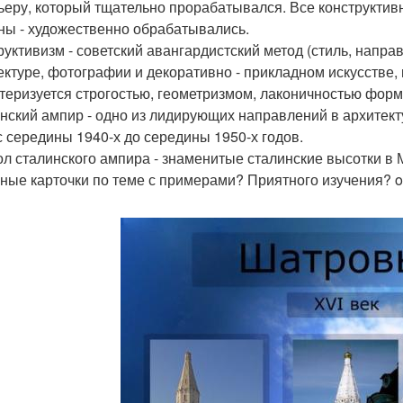
ьеру, который тщательно прорабатывался. Все конструктивн
ны - художественно обрабатывались.
руктивизм - советский авангардистский метод (стиль, напра
ектуре, фотографии и декоративно - прикладном искусстве, 
теризуется строгостью, геометризмом, лаконичностью форм
нский ампир - одно из лидирующих направлений в архитект
с середины 1940-х до середины 1950-х годов.
л сталинского ампира - знаменитые сталинские высотки в 
ные карточки по теме с примерами? Приятного изучения? oge