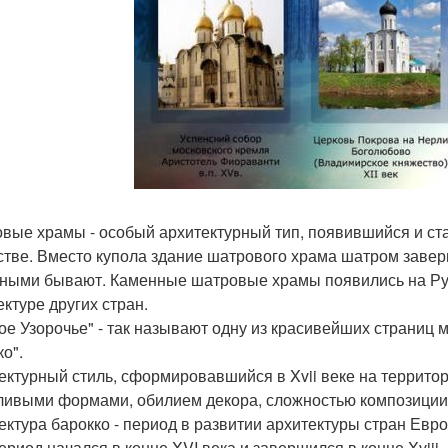
вые храмы - особый архитектурный тип, появившийся и с
стве. Вместо купола здание шатрового храма шатром зав
ными бывают. Каменные шатровые храмы появились на Руси
ектуре других стран.
ое Узорочье" - так называют одну из красивейших страниц м
о".
ектурный стиль, сформировавшийся в Xvii веке на территор
ливыми формами, обилием декора, сложностью композиции 
ектура барокко - период в развитии архитектуры стран Ев
ериод начался в конце XVI века и завершился в конце Xviii.