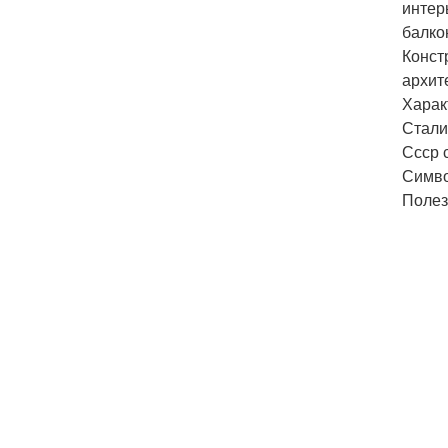
интер
балко
Конст
архит
Харак
Стали
Ссср 
Симво
Полез