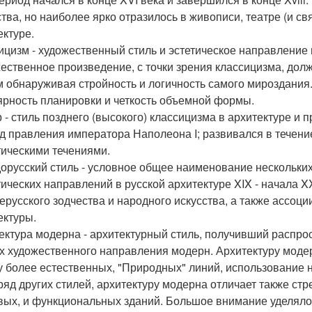
ства, но наиболее ярко отразилось в живописи, театре (и св
ектуре.
ицизм - художественный стиль и эстетическое направление в 
ественное произведение, с точки зрения классицизма, долж
 обнаруживая стройность и логичность самого мироздания.
ярность планировки и четкость объемной формы.
 - стиль позднего (высокого) классицизма в архитектуре и 
д правления императора Наполеона I; развивался в течение
тическими течениями.
орусский стиль - условное общее наименование нескольки
тических направлений в русской архитектуре XIX - начала 
ерусского зодчества и народного искусства, а также ассоц
ектуры.
ектура модерна - архитектурный стиль, получивший распрос
х художественного направления модерн. Архитектуру модерн
у более естественных, "Природных" линий, использование н
 ряд других стилей, архитектуру модерна отличает также ст
вых, и функциональных зданий. Большое внимание уделялос