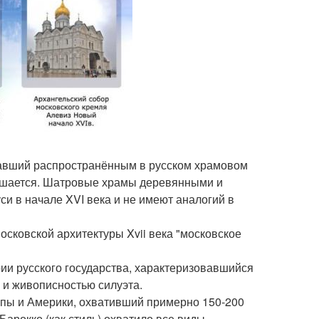
тавший распространённым в русском храмовом
ершается. Шатровые храмы деревянными и
 в начале XVI века и не имеют аналогий в
осковской архитектуры Xvii века "московское
ии русского государства, характеризовавшийся
и живописностью силуэта.
ропы и Америки, охвативший примерно 150-200
 Барокко (как стиль) охватило все виды