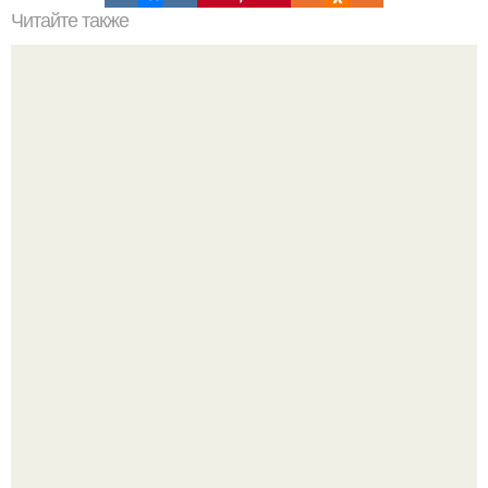
Читайте также
Как поставить кровать в спальне. Влияние обстановки на
сон
5 ошибок в планировке, из-за которых вы теряете метры.