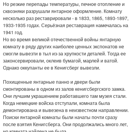
Но резкие перепады температуры, печное отопление и
сквозняки разрушали янтарное оформление. Комнату
несколько раз реставрировали - в 1833, 1865, 1893-1897,
1933-1935 годах. Серьёзная реставрация намечалась на
1941 год.
Но во время великой отечественной войны янтарную
комнату в ряду других наиболее ценных экспонатов не
смогли вывезти в тыл из-за хрупкости деталей. Тогда ее
законсервировали, оклеив бумагой, марлей и ватой.
Однако оккупанты ее в Кенигсберг вывезли.
Похищенные янтарные панно и двери были
смонтированы в одном из залов кенигсбергского замка.
Они лучшим украшением работавшего там музея стали.
Когда немецкие войска отступали, комната была
демонтирована и вывезена в неизвестном направлении.
Поиски янтарной комнаты были начаты почти сразу
после взятия Кенигсберга. Они продолжались много лет,
но комната найдена не была.