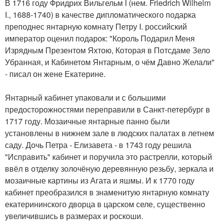
В 1716 году Фридрих Вильгельм I (нем. Friedrich Wilhelm
I., 1688-1740) в качестве дипломатического подарка
преподнес янтарную комнату Петру I. российский
император оценил подарок: "Король Подарил Меня
Изрядным Презентом Яхтою, Которая в Потсдаме Зело
Убранная, и Кабинетом Янтарным, о чём Давно Желали"
- писал он жене Екатерине.
Янтарный кабинет упаковали и с большими
предосторожностями переправили в Санкт-петербург в
1717 году. Мозаичные янтарные панно были
установлены в нижнем зале в людских палатах в летнем
саду. Дочь Петра - Елизавета - в 1743 году решила
"Исправить" кабинет и поручила это растрелли, который
ввёл в отделку золочёную деревянную резьбу, зеркала и
мозаичные картины из Агата и яшмы. И к 1770 году
кабинет преобразился в знаменитую янтарную комнату
екатерининского дворца в царском селе, существенно
увеличившись в размерах и роскоши.