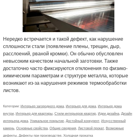
Нередко встречается и такой дефект, как нарушение
сплошности стали (появление плены, трещин, дыр,
расслоений, рваной кромки). Он обычно обусловлен
невысоким качеством начальной заготовки. Также
достаточно часто фиксируются отклонения по физико-
химическим параметрам и структуре металла, которые
возникают из-за нарушения режимов термообработки
листов.
Категории:
Интерьер загородного дома
,
Интерьер для дома
,
Интерьер дома
внутри
,
Интерьер для квартиры
,
Стили интерьеров квартир
,
Идеи дизайна
,
Дизайн
интерьера дома
,
Уникальное покрытие
,
Достойный конкурент
,
Искусственный
камень
,
Основные свойства
,
Общие сведения
,
Листовой прокат
,
Возможные
дефекты
,
Дефекты при производстве
,
Холодная прокатка