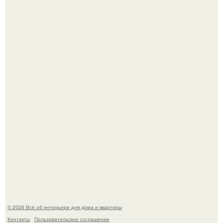
Эко - панно "Песочный Берег":
Преображение в ванной на ул. генерала Григорова, д.
36!
© 2026 Всё об интерьере для дома и квартиры
Контакты
Пользовательское соглашение