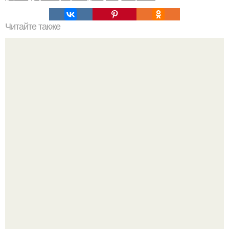
Читайте также
Межкомнатная раздвижная дверь своими руками.
Нейросети добрались до семейных чатов, и теперь под