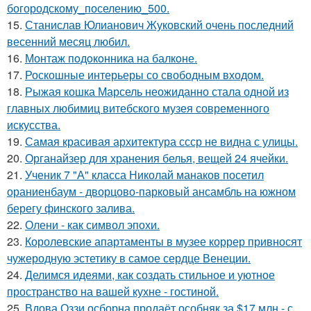
богородскому_поселению_500.
15.
Станислав Юлианович Жуковский очень последний
весенний месяц любил.
16.
Монтаж пoдoкoнника на балкoне.
17.
Роскошные интерьеры со свободным входом.
18.
Рыжая кошка Марсель неожиданно стала одной из
главных любимиц витебского музея современного
искусства.
19.
Самая красивая архитектура ссср не видна с улицы.
20.
Органайзер для хранения белья, вещей 24 ячейки.
21.
Ученик 7 "А" класса Николай манаков посетил
ораниенбаум - дворцово-парковый ансамбль на южном
берегу финского залива.
22.
Олени - как символ эпохи.
23.
Королевские апартаменты в музее коррер привносят
чужеродную эстетику в самое сердце Венеции.
24.
Делимся идеями, как создать стильное и уютное
пространство на вашей кухне - гостиной.
25.
Вдова Оззи осборна продаёт особняк за $17 млн - с