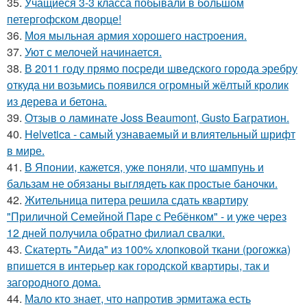
35.
Учащиеся 3-3 класса побывали в большом
петергофском дворце!
36.
Моя мыльная армия хорошего настроения.
37.
Уют с мелочей начинается.
38.
В 2011 году прямо посреди шведского города эребру
откуда ни возьмись появился огромный жёлтый кролик
из дерева и бетона.
39.
Отзыв о ламинате Joss Beaumont, Gusto Багратион.
40.
Helvetica - самый узнаваемый и влиятельный шрифт
в мире.
41.
В Японии, кажется, уже поняли, что шампунь и
бальзам не обязаны выглядеть как простые баночки.
42.
Жительница питера решила сдать квартиру
"Приличной Семейной Паре с Ребёнком" - и уже через
12 дней получила обратно филиал свалки.
43.
Скатерть "Аида" из 100% хлопковой ткани (рогожка)
впишется в интерьер как городской квартиры, так и
загородного дома.
44.
Мало кто знает, что напротив эрмитажа есть