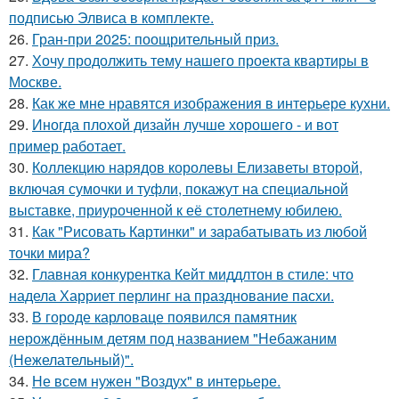
подписью Элвиса в комплекте.
26.
Гран-при 2025: поощрительный приз.
27.
Хочу продолжить тему нашего проекта квартиры в
Москве.
28.
Как же мне нравятся изображения в интерьере кухни.
29.
Иногда плохой дизайн лучше хорошего - и вот
пример работает.
30.
Коллекцию нарядов королевы Елизаветы второй,
включая сумочки и туфли, покажут на специальной
выставке, приуроченной к её столетнему юбилею.
31.
Как "Рисовать Картинки" и зарабатывать из любой
точки мира?
32.
Главная конкурентка Кейт миддлтон в стиле: что
надела Харриет перлинг на празднование пасхи.
33.
В городе карловаце появился памятник
нерождённым детям под названием "Небажаним
(Нежелательный)".
34.
Не всем нужен "Воздух" в интерьере.