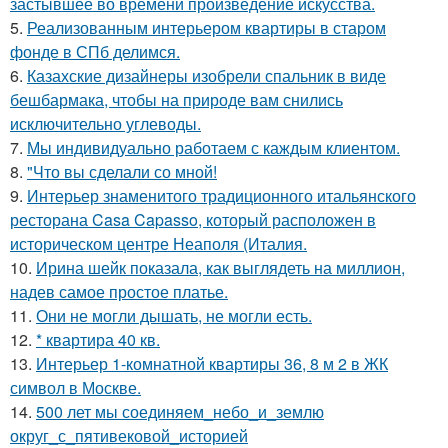
застывшее во времени произведение искусства.
5.
Реализованным интерьером квартиры в старом
фонде в СПб делимся.
6.
Казахские дизайнеры изобрели спальник в виде
бешбармака, чтобы на природе вам снились
исключительно углеводы.
7.
Мы индивидуально работаем с каждым клиентом.
8.
"Что вы сделали со мной!
9.
Интерьер знаменитого традиционного итальянского
ресторана Casa Capasso, который расположен в
историческом центре Неаполя (Италия.
10.
Ирина шейк показала, как выглядеть на миллион,
надев самое простое платье.
11.
Они не могли дышать, не могли есть.
12.
* квартира 40 кв.
13.
Интерьер 1-комнатной квартиры 36, 8 м 2 в ЖК
символ в Москве.
14.
500 лет мы соединяем_небо_и_землю
округ_с_пятивековой_историей