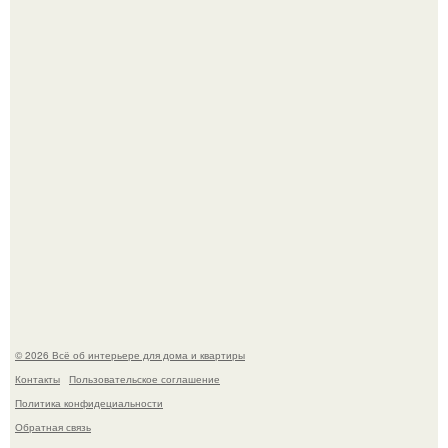
Откуда у дизайнера так много идей?
Привет всем дизайнерам интерьеров и не только!
© 2026 Всё об интерьере для дома и квартиры
Контакты
Пользовательское соглашение
Политика конфидециальности
Обратная связь