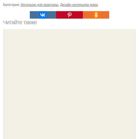
Категории:
Интерьер для квартиры
,
Дизайн интерьера дома
Читайте также
Календарь астрологических событий, январь 2016.