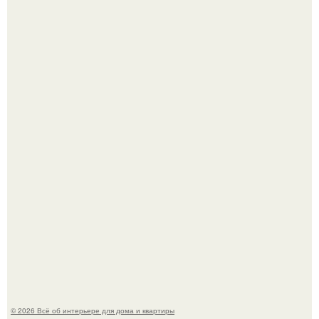
Среди сосен. Этот дом словно вырос среди деревьев, и
жизнь здесь течет в собственном ритме - спокойно, без
спешки и лишнего шума.
Дримскроллинг - новый формат мечтательности.
© 2026 Всё об интерьере для дома и квартиры