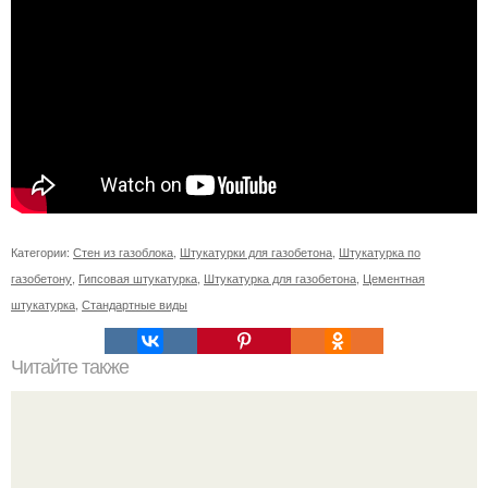
Категории:
Стен из газоблока
,
Штукатурки для газобетона
,
Штукатурка по
газобетону
,
Гипсовая штукатурка
,
Штукатурка для газобетона
,
Цементная
штукатурка
,
Стандартные виды
Читайте также