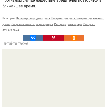
противном случае нашествие вредителей повторится в
ближайшее время.
Категории:
Интерьер загородного дома
,
Интерьер для дома
,
Интерьер деревянных
домов
,
Современный интерьер квартиры
,
Интерьер дома внутри
,
Интерьер
дачного дома
Читайте также
Уникальная мебель из дерева.