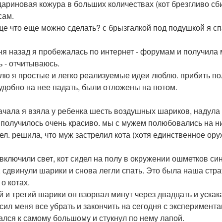
дариновая кожура в больших количествах (кот брезгливо сби
сам.
ще что еще можно сделать? с брызгалкой под подушкой я спа
ня назад я пробежалась по интернет - форумам и получила м
ь - отчитываюсь.
лю я простые и легко реализуемые идеи люблю. прибить полоч
удобно на нее падать, были отложены на потом.
ачала я взяла у ребенка шесть воздушных шариков, надула
 получилось очень красиво. мы с мужем полюбовались на них
ел. решила, что муж застрелил кота (хотя единственное ору
 включили свет, кот сидел на полу в окружении ошметков с
, сдвинули шарики и снова легли спать. Это была наша стр
о котах.
й и третий шарики он взорвал минут через двадцать и ускак
сил меня все убрать и закончить на сегодня с эксперимента
ался к самому большому и стукнул по нему лапой.