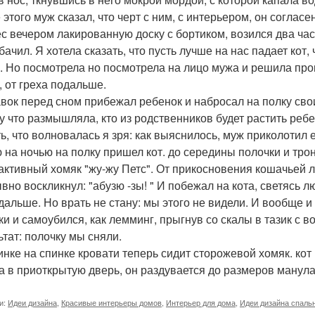
этого муж сказал, что черт с ним, с интерьером, он согласе
с вечером лакированную доску с бортиком, возился два часа
бачил. Я хотела сказать, что пусть лучше на нас падает кот
. Но посмотрела но посмотрела на лицо мужа и решила пром
, от греха подальше.
вок перед сном прибежал ребенок и набросал на полку свои 
у что размышляла, кто из родственников будет растить ребе
ть, что волновалась я зря: как выяснилось, муж приколотил е
 на ночью на полку пришел кот. до середины полочки и трон
активный хомяк "жу-жу Петс". От прикосновения кошачьей 
вно воскликнул: "абузю -зы! " И побежал на кота, светясь л
дальше. Но врать не стану: мы этого не видели. И вообще и
ки и самоубился, как лемминг, прыгнув со скалы в тазик с в
ьтат: полочку мы сняли.
инке на спинке кровати теперь сидит сторожевой хомяк. кот 
а в приоткрытую дверь, он раздувается до размеров манула 
и:
Идеи дизайна
,
Красивые интерьеры домов
,
Интерьер для дома
,
Идеи дизайна спаль