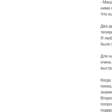
- Ман
ними 
Что е
Два д
тепер
Я люб
было 
Для н
очень
выстр
Когда
пинка
знаем 
Второ
попро
подкр