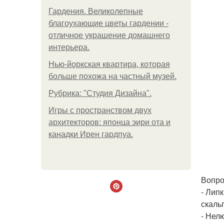
Гардения. Великолепные
благоухающие цветы гардении -
отличное украшение домашнего
интерьера.
Нью-йоркская квартира, которая
больше похожа на частный музей.
Рубрика: "Студия Дизайна".
Игры с пространством двух
архитекторов: японца эири ота и
канадки Ирен гардпуа.
Вопро
- Лип
скаль
- Нел