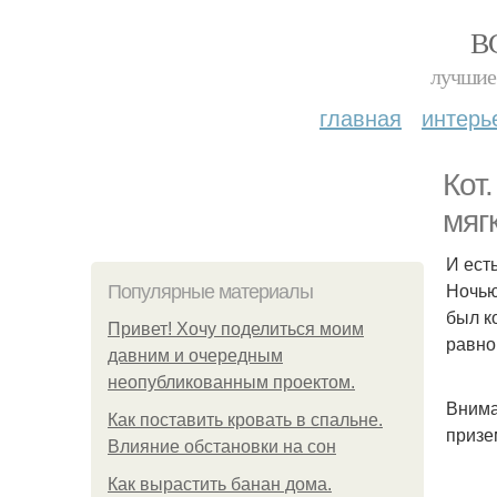
В
лучшие 
главная
интерь
Кот
мяг
И есть
Ночью
Популярные материалы
был к
Привет! Хочу поделиться моим
равно
давним и очередным
неопубликованным проектом.
Внима
Как поставить кровать в спальне.
призе
Влияние обстановки на сон
Как вырастить банан дома.