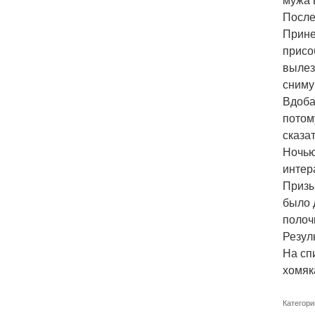
После 
Прине
присо
вылез
сниму
Вдоба
потом
сказа
Ночью
интер
Призы
было 
полоч
Резул
На сп
хомяк
Категори