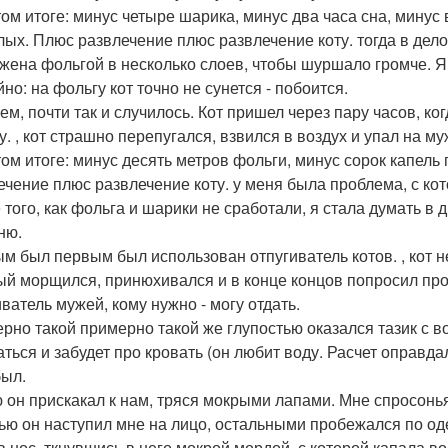
том итоге: минус четыре шарика, минус два часа сна, мину
лых. Плюс развлечение плюс развлечение коту. тогда в дел
жена фольгой в несколько слоев, чтобы шуршало громче. Я 
но: на фольгу кот точно не сунется - побоится.
ем, почти так и случилось. Кот пришел через пару часов, к
у. , кот страшно перепугался, взвился в воздух и упал на му
том итоге: минус десять метров фольги, минус сорок капель
ечение плюс развлечение коту. у меня была проблема, с кот
того, как фольга и шарики не сработали, я стала думать в д
ню.
м был первым был использован отпугиватель котов. , кот не
ый морщился, принюхивался и в конце концов попросил пров
иватель мужей, кому нужно - могу отдать.
рно такой примерно такой же глупостью оказался тазик с вод
аться и забудет про кровать (он любит воду. Расчет оправда
был.
 он прискакал к нам, тряся мокрыми лапами. Мне спросонья 
ью он наступил мне на лицо, остальными пробежался по од
в нос, ткнувшись в него мокрой мордой, с которой капала во