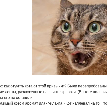
с: как отучить кота от этой привычки? Были перепробованы
кие ленты, разложенные на спинке кровати. (В итоге полночи
па его не оставили.
юбимый котом аромат иланг-иланга. (Кот наплевал на то, чт