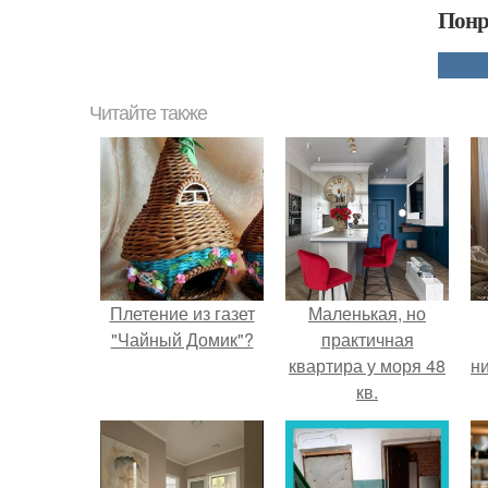
Понр
Читайте также
Плетение из газет
Маленькая, но
"Чайный Домик"?
практичная
квартира у моря 48
ни
кв.