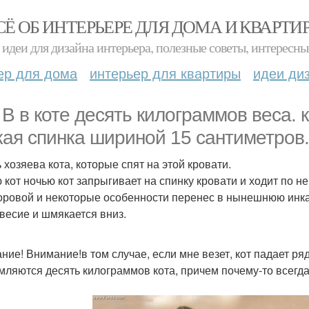
СЁ ОБ ИНТЕРЬЕРЕ ДЛЯ ДОМА И КВАРТИ
идеи для дизайна интерьера, полезные советы, интересны
ер для дома
интерьер для квартиры
идеи ди
. В в коте десять килограммов веса. 
кая спинка шириной 15 сантиметров.
 хозяева кота, которые спят на этой кровати.
 кот ночью кот запрыгивает на спинку кровати и ходит по не
оровой и некоторые особенности перенес в нынешнюю инкар
весие и шмякается вниз.
ние! Внимание!в том случае, если мне везет, кот падает ряд
мляются десять килограммов кота, причем почему-то всегда