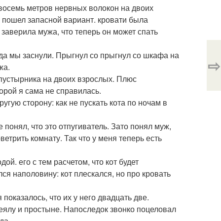
с восемь метров нервных волокон на двоих
о пошел запасной вариант. кровати была
заверила мужа, что теперь он может спать
огда мы заснули. Прыгнул со прыгнул со шкафа на
⇨
жа.
 пустырника на двоих взрослых. Плюс
орой я сама не справилась.
ругую сторону: как не пускать кота по ночам в
 понял, что это отпугиватель. Зато понял муж,
етрить комнату. Так что у меня теперь есть
ой. его с тем расчетом, что кот будет
лся наполовину: кот плескался, но про кровать
показалось, что их у него двадцать две.
еялу и простыне. Напоследок звонко поцеловал
да.