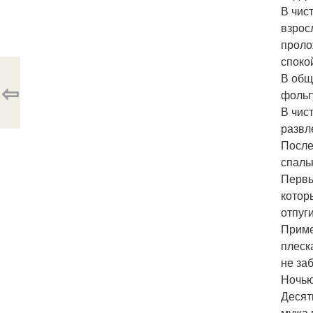
В чис
взрос
проло
спокой
В общ
⇦
фольг
В чис
развл
После 
спаль
Первы
котор
отпуг
Приме
плеск
не за
Ночью
Десят
мужа 