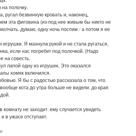
н на полочку.
, ругал безвинную кровать и, наконец,
, чем эта фиговина (из-под нее живым бы никто не
олчать. думаю, одну ночь поспим - а потом я ее
игрушки. Я махнула рукой и не стала ругаться,
нка, если нас погребет под полочкой. (Надо
е на совесть.
ул лапой одну из игрушек. Это оказался
лапы хомяк включился.
юбовью. Я бы с радостью рассказала о том, что
 вообще кота до утра больше не видели. до края
одой.
в комнату не заходит. ему случается увидеть
и в ужасе отступает.
ни