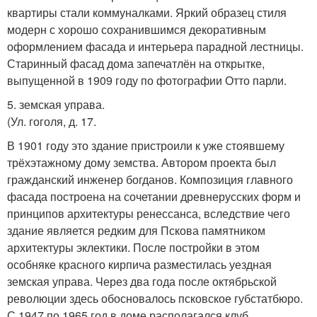
квартиры стали коммуналками. Яркий образец стиля
модерн с хорошо сохранившимся декоративным
оформлением фасада и интерьера парадной лестницы.
Старинный фасад дома запечатлён на открытке,
выпущенной в 1909 году по фотографии Отто парли.
5. земская управа.
(Ул. гоголя, д. 17.
В 1901 году это здание пристроили к уже стоявшему
трёхэтажному дому земства. Автором проекта был
гражданский инженер богданов. Композиция главного
фасада построена на сочетании древнерусских форм и
принципов архитектуры ренессанса, вследствие чего
здание является редким для Пскова памятником
архитектуры эклектики. После постройки в этом
особняке красного кирпича разместилась уездная
земская управа. Через два года после октябрьской
революции здесь обосновалось псковское губстатбюро.
С 1947 по 1965 год в доме располагался клуб