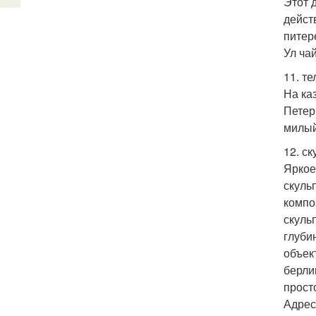
Этот 
дейст
питер
Ул чай
11. т
На ка
Петер
милый
12. ск
Яркое
скуль
компо
скуль
глуби
объек
берли
прост
Адрес