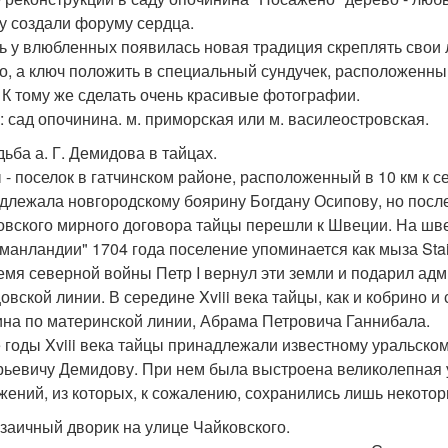
у создали форуму сердца.
ь у влюбленных появилась новая традиция скреплять свои
о, а ключ положить в специальный сундучек, расположенны
. К тому же сделать очень красивые фотографии.
: сад опочинина. м. приморская или м. василеостровская.
дьба а. Г. Демидова в тайцах.
 - поселок в гатчинском районе, расположенный в 10 км к се
длежала новгородскому боярину Богдану Осипову, но после
овского мирного договора тайцы перешли к Швеции. На шв
манландии" 1704 года поселение упоминается как мыза Stai
емя северной войны Петр I вернул эти земли и подарил адми
цовской линии. В середине Xviii века тайцы, как и кобрино 
на по материнской линии, Абрама Петровича Ганнибала.
е годы Xviii века тайцы принадлежали известному уральск
рьевичу Демидову. При нем была выстроена великолепная 
жений, из которых, к сожалению, сохранились лишь некотор
озаичный дворик на улице Чайковского.