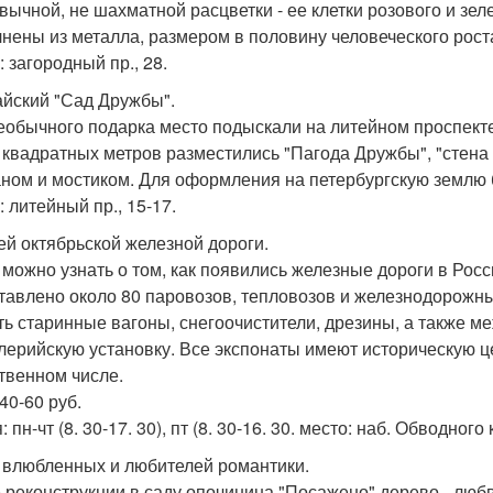
вычной, не шахматной расцветки - ее клетки розового и зел
нены из металла, размером в половину человеческого рост
 загородный пр., 28.
тайский "Сад Дружбы".
еобычного подарка место подыскали на литейном проспекте 
 квадратных метров разместились "Пагода Дружбы", "стена
ном и мостиком. Для оформления на петербургскую землю 
 литейный пр., 15-17.
зей октябрьской железной дороги.
 можно узнать о том, как появились железные дороги в Росс
тавлено около 80 паровозов, тепловозов и железнодорожных
ть старинные вагоны, снегоочистители, дрезины, а также м
лерийскую установку. Все экспонаты имеют историческую це
твенном числе.
40-60 руб.
 пн-чт (8. 30-17. 30), пт (8. 30-16. 30. место: наб. Обводного
я влюбленных и любителей романтики.
 реконструкции в саду опочинина "Посажено" дерево - люб