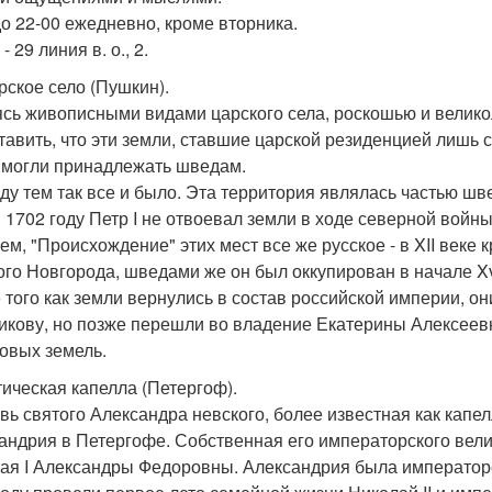
до 22-00 ежедневно, кроме вторника.
- 29 линия в. о., 2.
арское село (Пушкин).
сь живописными видами царского села, роскошью и великол
тавить, что эти земли, ставшие царской резиденцией лишь с
 могли принадлежать шведам.
ду тем так все и было. Эта территория являлась частью швед
в 1702 году Петр I не отвоевал земли в ходе северной войны
ем, "Происхождение" этих мест все же русское - в XII веке
ого Новгорода, шведами же он был оккупирован в начале Xvi
 того как земли вернулись в состав российской империи, о
кову, но позже перешли во владение Екатерины Алексеевны
овых земель.
отическая капелла (Петергоф).
вь святого Александра невского, более известная как капе
андрия в Петергофе. Собственная его императорского вели
ая I Александры Федоровны. Александрия была императорск