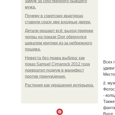
замуж за собственного бывшего
мужа.
Почему в советских квартирах
ставили сразу две входные двери.
Детали решают всё: выход приянки
чопры на показе Dior обернулся
шквалом критики из-за небрежного
пошива.
Невеста без права выбора: как
Всех 
показ Samuel Cirnansck 2012 года
удиви
превратил подиум в манифест
Место
против принуждения.
2. му
Растения как украшения интерьера.
Фотос
- кол
Также
фанта
Вход: 