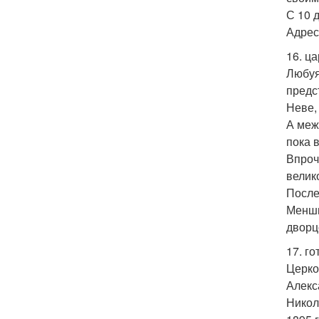
С 10 
Адрес 
16. ц
Любуя
предс
Неве,
А меж
пока 
Впроч
велик
После
Менши
дворц
17. г
Церко
Алекс
Никол