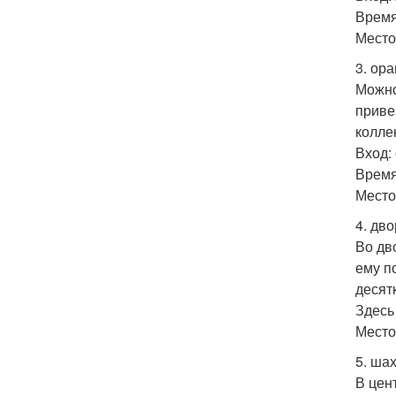
Время:
Место
3. ор
Можно
приве
колле
Вход: 
Время:
Место:
4. дв
Во дв
ему п
десят
Здесь
Место:
5. ша
В цен