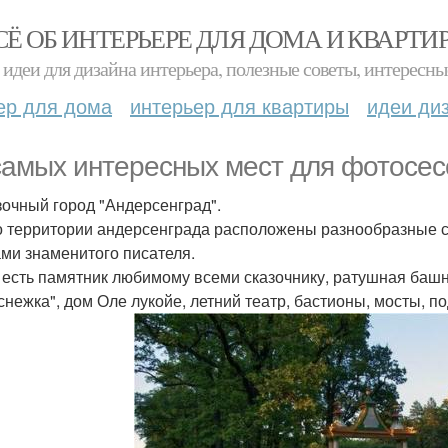
СЁ ОБ ИНТЕРЬЕРЕ ДЛЯ ДОМА И КВАРТИ
идеи для дизайна интерьера, полезные советы, интересны
ер для дома
интерьер для квартиры
идеи ди
самых интересных мест для фотосесс
азочный город "Андерсенград".
о территории андерсенграда расположены разнообразные ст
ами знаменитого писателя.
 есть памятник любимому всеми сказочнику, ратушная башн
снежка", дом Оле лукойе, летний театр, бастионы, мосты, п