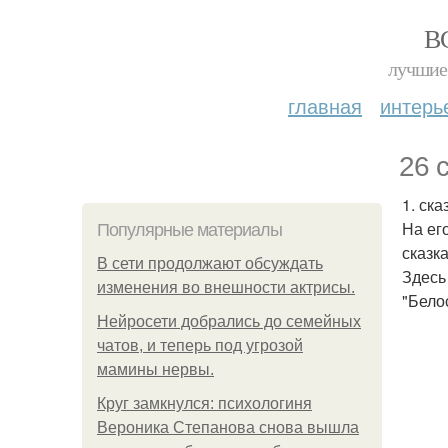
В
лучшие 
главная
интерь
26 
1. ск
На ег
Популярные материалы
сказк
В сети продолжают обсуждать
Здесь
изменения во внешности актрисы.
"Бело
Нейросети добрались до семейных
чатов, и теперь под угрозой
мамины нервы.
Круг замкнулся: психологиня
Вероника Степанова снова вышла