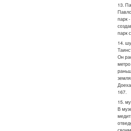
13. П
Павло
парк 
созда
парк с
14. ш
Таинс
Он ра
метро
раньш
земля
Доеха
167.
15. му
В муз
медит
отвед
своим