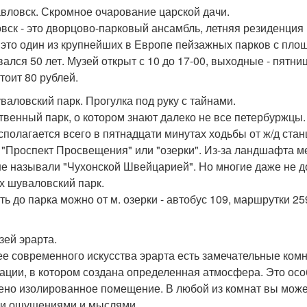
авловск. Скромное очарование царской дачи.
вск - это дворцово-парковый ансамбль, летняя резиденция 
- это один из крупнейших в Европе пейзажных парков с пло
вался 50 лет. Музей открыт с 10 до 17-00, выходные - пятн
тоит 80 рублей.
уваловский парк. Прогулка под руку с тайнами.
твенный парк, о котором знают далеко не все петербуржцы.
сполагается всего в пятнадцати минутах ходьбы от ж/д ста
 "Проспект Просвещения" или "озерки". Из-за ландшафта м
е называли "Чухонской Швейцарией". Но многие даже не до
х шуваловский парк.
ть до парка можно от м. озерки - автобус 109, маршрутки 259
зей эрарта.
ее современного искусства эрарта есть замечательные комн
ации, в котором создана определенная атмосфера. Это особ
ено изолированное помещение. В любой из комнат вы может
и ощущениями и мыслями.