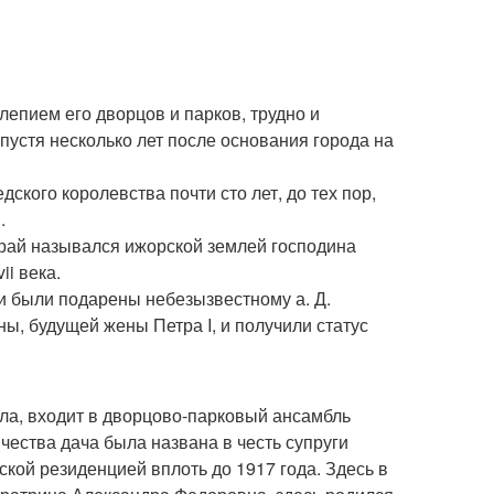
епием его дворцов и парков, трудно и
пустя несколько лет после основания города на
ского королевства почти сто лет, до тех пор,
.
 край назывался ижорской землей господина
i века.
ни были подарены небезызвестному а. Д.
, будущей жены Петра I, и получили статус
лла, входит в дворцово-парковый ансамбль
чества дача была названа в честь супруги
ой резиденцией вплоть до 1917 года. Здесь в