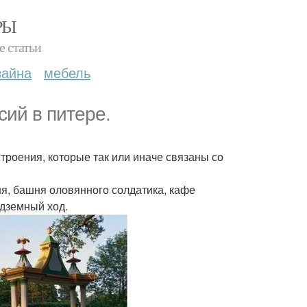
РЫ
е статьи
зайна
мебель
ий в питере.
роения, которые так или иначе связаны со
я, башня оловянного солдатика, кафе
одземный ход.