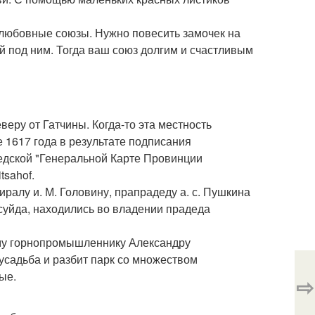
 любовные союзы. Нужно повесить замочек на
й под ним. Тогда ваш союз долгим и счастливым
веру от Гатчины. Когда-то эта местность
 1617 года в результате подписания
едской "Генеральной Карте Провинции
tsahof.
ралу и. М. Головину, прапрадеду а. с. Пушкина
и суйда, находились во владении прадеда
ому горнопромышленнику Александру
усадьба и разбит парк со множеством
ые.
⇨