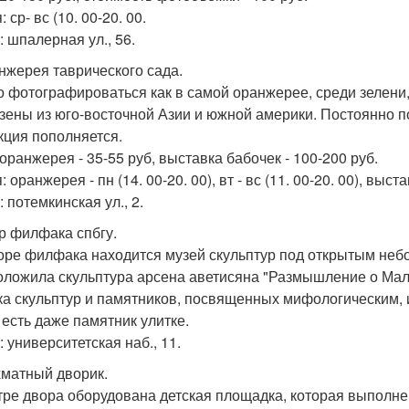
 ср- вс (10. 00-20. 00.
: шпалерная ул., 56.
анжерея таврического сада.
 фотографироваться как в самой оранжерее, среди зелени, 
зены из юго-восточной Азии и южной америки. Постоянно п
кция пополняется.
оранжерея - 35-55 руб, выставка бабочек - 100-200 руб.
 оранжерея - пн (14. 00-20. 00), вт - вс (11. 00-20. 00), выста
 потемкинская ул., 2.
ор филфака спбгу.
оре филфака находится музей скульптур под открытым небо
оложила скульптура арсена аветисяна "Размышление о Мал
ка скульптур и памятников, посвященных мифологическим,
 есть даже памятник улитке.
 университетская наб., 11.
хматный дворик.
тре двора оборудована детская площадка, которая выполне