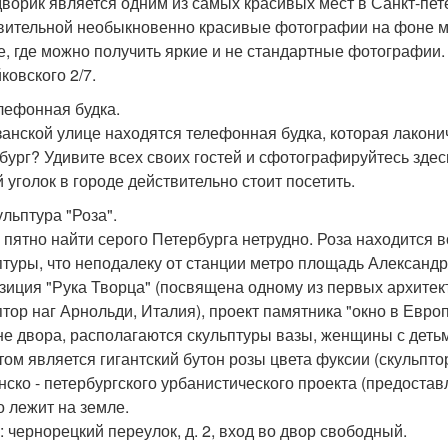
дворик является одним из самых красивых мест в Санкт-пет
вительной необыкновенно красивые фотографии на фоне мо
е, где можно получить яркие и не стандартные фотографии.
ковского 2/7.
елефонная будка.
занской улице находятся телефонная будка, которая лакони
бург? Удивите всех своих гостей и сфотографируйтесь здес
 уголок в городе действительно стоит посетить.
ульптура "Роза".
 пятно найти серого Петербурга нетрудно. Роза находится 
птуры, что неподалеку от станции метро площадь Александра
зиция "Рука Творца" (посвящена одному из первых архитек
птор наг Арнольди, Италия), проект памятника "окно в Европ
не двора, располагаются скульптуры вазы, женщины с деть
том является гигантский бутон розы цвета фуксии (скульпто
нско - петербургского урбанистического проекта (предостав
о лежит на земле.
: чернорецкий переулок, д. 2, вход во двор свободный.