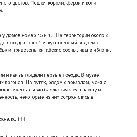
еного цветов. Пешки, короли, ферзи и кони
а.
у домов номер 15 и 17. На территории около 2
 девяти драконов", искусственный водоем с
были привезены китайские сосны, ивы и яблони.
ии и как выглядели первые поезда. В музее
 вагонов. На путях, рядом с вокзалом, можно
ежконтинентальную баллистическую ракету и
нность, некоторые из них сохранились в
 канала, 114.
ви. С помощью маленьких красных листиков