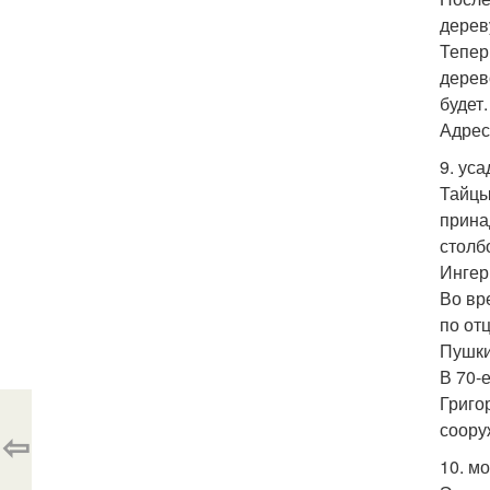
дерев
Тепер
дерев
будет
Адрес
9. уса
Тайцы
прина
столб
Ингер
Во вр
по от
Пушки
В 70-
Григо
соору
⇦
10. м