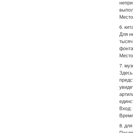
непри
выпол
Место:
6. ки
Для н
тысяч
фонта
Место:
7. му
Здесь
предс
увиде
артил
единс
Вход: 
Время:
8. дл
После