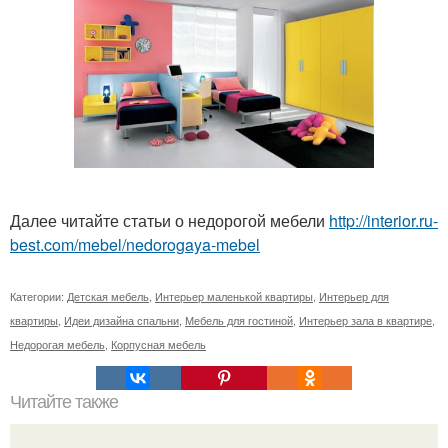
Далее читайте статьи о недорогой мебели
http://interior.ru-
best.com/mebel/nedorogaya-mebel
Категории:
Детская мебель
,
Интерьер маленькой квартиры
,
Интерьер для
квартиры
,
Идеи дизайна спальни
,
Мебель для гостиной
,
Интерьер зала в квартире
,
Недорогая мебель
,
Корпусная мебель
Читайте также