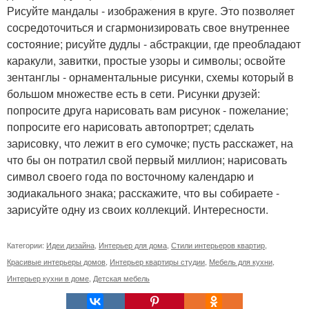
Рисуйте мандалы - изображения в круге. Это позволяет
сосредоточиться и сгармонизировать свое внутреннее
состояние; рисуйте дудлы - абстракции, где преобладают
каракули, завитки, простые узоры и символы; освойте
зентанглы - орнаментальные рисунки, схемы который в
большом множестве есть в сети. Рисунки друзей:
попросите друга нарисовать вам рисунок - пожелание;
попросите его нарисовать автопортрет; сделать
зарисовку, что лежит в его сумочке; пусть расскажет, на
что бы он потратил свой первый миллион; нарисовать
символ своего года по восточному календарю и
зодиакального знака; расскажите, что вы собираете -
зарисуйте одну из своих коллекций. Интересности.
Категории:
Идеи дизайна
,
Интерьер для дома
,
Стили интерьеров квартир
,
Красивые интерьеры домов
,
Интерьер квартиры студии
,
Мебель для кухни
,
Интерьер кухни в доме
,
Детская мебель