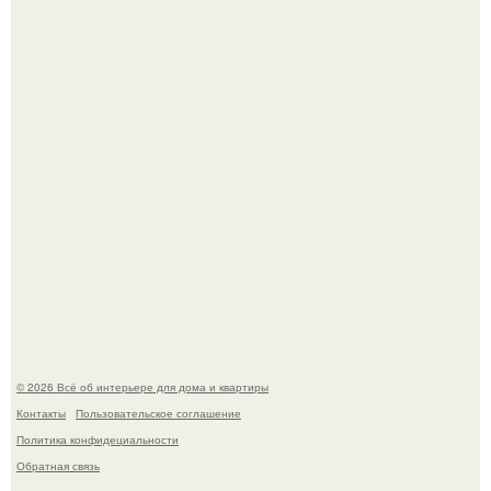
"Проиллюстрированные Люди": Томас майландер
превратил солнечные ожоги в арт - объект.
Детали решают всё: выход приянки чопры на показе Dior
обернулся шквалом критики из-за небрежного пошива.
© 2026 Всё об интерьере для дома и квартиры
Контакты
Пользовательское соглашение
Политика конфидециальности
Обратная связь