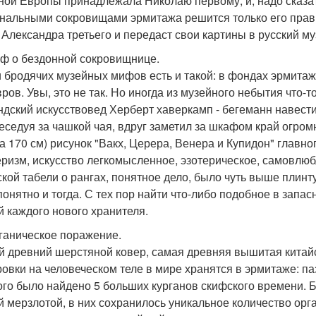
ной Европы принадлежала Николаю первому, и, надо сказать,
нальными сокровищами эрмитажа решится только его правну
 Александра третьего и передаст свои картины в русский му
иф о бездонной сокровищнице.
 бродячих музейных мифов есть и такой: в фондах эрмита
ров. Увы, это не так. Но иногда из музейного небытия что-то
ндский искусствовед Херберт хаверкамп - бегеманн навести
беседуя за чашкой чая, вдруг заметил за шкафом край огро
на 170 см) рисунок "Вакх, Церера, Венера и Купидон" главн
ризм, искусство легкомысленное, эзотерическое, самовлюбл
ской табели о рангах, понятное дело, было чуть выше плинт
понятно и тогда. С тех пор найти что-либо подобное в запас
й каждого нового хранителя.
рганическое поражение.
 древний шерстяной ковер, самая древняя вышитая китайс
ровки на человеческом теле в мире хранятся в эрмитаже: п
ого было найдено 5 больших курганов скифского времени. Б
й мерзлотой, в них сохранилось уникальное количество орг