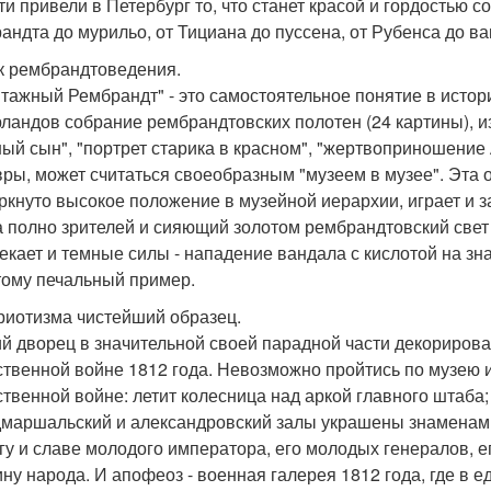
ти привели в Петербург то, что станет красой и гордостью 
андта до мурильо, от Тициана до пуссена, от Рубенса до ва
ок рембрандтоведения.
тажный Рембрандт" - это самостоятельное понятие в истор
ландов собрание рембрандтовских полотен (24 картины), и
ный сын", "портрет старика в красном", "жертвоприношение 
ры, может считаться своеобразным "музеем в музее". Эта 
ркнуто высокое положение в музейной иерархии, играет и за
а полно зрителей и сияющий золотом рембрандтовский свет н
екает и темные силы - нападение вандала с кислотой на з
 тому печальный пример.
триотизма чистейший образец.
й дворец в значительной своей парадной части декорирова
ственной войне 1812 года. Невозможно пройтись по музею и
ственной войне: летит колесница над аркой главного штаба
маршальский и александровский залы украшены знаменами
гу и славе молодого императора, его молодых генералов, 
ину народа. И апофеоз - военная галерея 1812 года, где в 