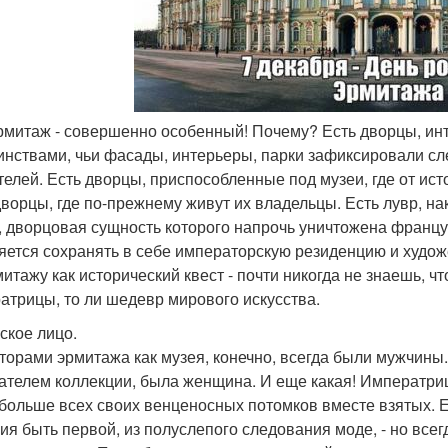
эрмитаж - совершенно особенный! Почему? Есть дворцы, и
инствами, чьи фасады, интерьеры, парки зафиксировали сл
телей. Есть дворцы, приспособленные под музеи, где от ист
дворцы, где по-прежнему живут их владельцы. Есть лувр, на
, дворцовая сущность которого напрочь уничтожена франц
яется сохранять в себе императорскую резиденцию и худо
митажу как исторический квест - почти никогда не знаешь, ч
атрицы, то ли шедевр мирового искусства.
нское лицо.
торами эрмитажа как музея, конечно, всегда были мужчины
ателем коллекции, была женщина. И еще какая! Императри
 больше всех своих венценосных потомков вместе взятых. Е
ия быть первой, из полуслепого следования моде, - но все