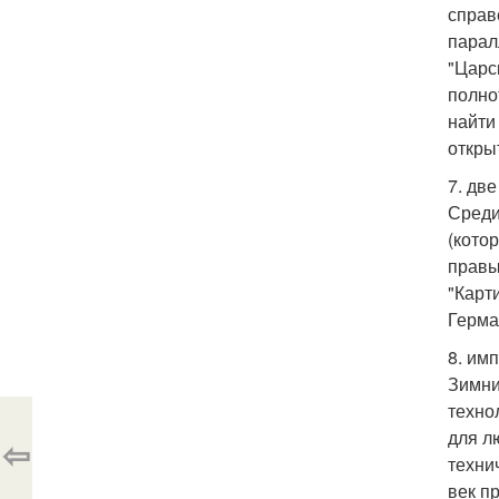
справ
парал
"Царск
полно
найти 
откры
7. дв
Среди
(кото
правые
"Карт
Герма
8. им
Зимни
техно
для л
⇦
техни
век п