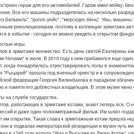
остроен гараж для его автомобилей. Гараж имел мойку, бен
ения. Все его машины подразделялись на несколько разря
нэ Бельвиль", "роллс-ройс", "мерседес-бенц". Увы, машины
нным революционерам, поэтому в коллекции эрмитажа автом
тся в избытке - сегодня их можно увидеть в открытом фонд
рослые игры.
лов в эрмитаже множество. Есть день святой Екатерины как
и Ночами" в июле. В 2010 году к ним прибавился еще один
л: когда понадобилось отреставрировать полы в знаменито
х "Рыцарей" прошла под военный оркестр и в сопровожден
йской федерации Георгия Вилинбахова в парадном облачен
ю и памяти его доблестных владельцев. В этом музее явно 
оты на службе государства.
отов, работающих в эрмитаже котами, знают теперь все. О н
ессий и даже один полнометражный фильм. Им шлют подарки 
т им открытки. Такая слава к эрмитажным котам пришла нед
 они в подвалах императорской резиденции и музея чуть м
вна в 1745 году издала "Указ о Высылке ко Двору Котов", 