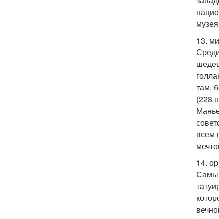
запад
нацио
музея
13. м
Среди
шедев
голла
там, 
(228 
Манье
совет
всем 
мечто
14. о
Самый
татуи
котор
вечно