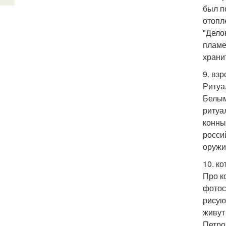
был п
отопл
"Дело
пламе
храни
9. вз
Ритуа
Белым
ритуа
конны
росси
оружи
10. к
Про к
фотос
рисую
живут
Петро