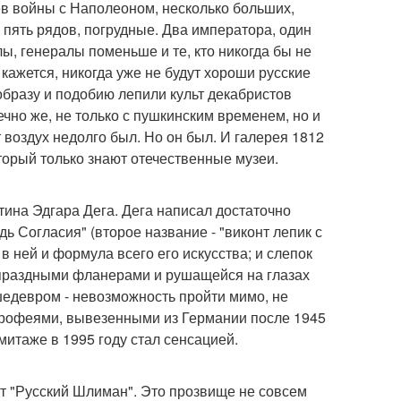
оев войны с Наполеоном, несколько больших,
пять рядов, погрудные. Два императора, один
, генералы поменьше и те, кто никогда бы не
 кажется, никогда уже не будут хороши русские
 образу и подобию лепили культ декабристов
чно же, не только с пушкинским временем, но и
 воздух недолго был. Но он был. И галерея 1812
торый только знают отечественные музеи.
тина Эдгара Дега. Дега написал достаточно
ь Согласия" (второе название - "виконт лепик с
в ней и формула всего его искусства; и слепок
 праздными фланерами и рушащейся на глазах
 шедевром - невозможность пройти мимо, не
трофеями, вывезенными из Германии после 1945
рмитаже в 1995 году стал сенсацией.
ют "Русский Шлиман". Это прозвище не совсем