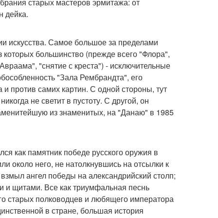
собрания старых мастеров эрмитажа: от
н дейка.
ии искусства. Самое большое за пределами
з которых большинство (прежде всего "Флора",
Авраама", "снятие с креста") - исключительные
обособленность "Зала Рембрандта", его
 и против самих картин. С одной стороны, тут
икогда не светит в пустоту. С другой, он
наменитейшую из знаменитых, на "Данаю" в 1985
лся как памятник победе русского оружия в
ли около него, не натолкнувшись на отсылки к
; взмыл ангел победы на александрийский столп;
 и щитами. Все как триумфальная песнь
его старых полководцев и любящего императора
единственной в стране, большая история