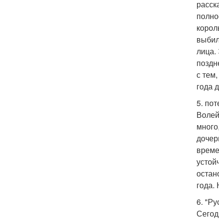
расск
полно
корол
выбил
лица.
поздн
с тем
года 
5. по
Волей
много
дочер
време
устой
остан
года.
6. "Р
Сегод