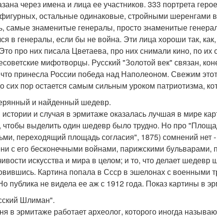
азана через имена и лица ее участников. 333 портрета гер
фигурных, остальные одинаковые, стройными шеренгами в 
ь, самые знаменитые генералы, просто знаменитые генералы
ся в генералы, если бы не война. Эти лица хороши так, как,
 Это про них писала Цветаева, про них снимали кино, по их
есоветские мифотворцы. Русский "Золотой век" связан, коне
, что принесла России победа над Наполеоном. Свежим этот
до сих пор остается самым сильным уроком патриотизма, ко
терянный и найденный шедевр.
 истории и случая в эрмитаже оказалась лучшая в мире кар
, чтобы выделить один шедевр было трудно. Но про "Площад
ьми, переходящий площадь согласия", 1875) сомнений нет - 
ни с его бесконечными войнами, парижскими бульварами,
чивости искусства и мира в целом; и то, что делает шедевр
овившись. Картина попала в Ссср в эшелонах с военными 
 Но публика не видела ее аж с 1912 года. Показ картины в э
усский Шлиман".
ня в эрмитаже работает археолог, которого иногда называ