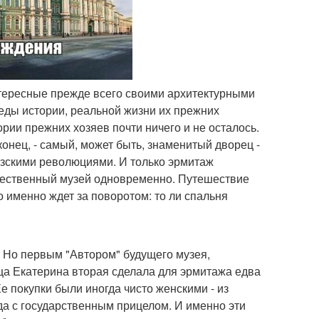
нтересные прежде всего своими архитектурными
еды истории, реальной жизни их прежних
ории прежних хозяев почти ничего и не осталось.
конец, - самый, может быть, знаменитый дворец -
узскими революциями. И только эрмитаж
жественный музей одновременно. Путешествие
то именно ждет за поворотом: то ли спальня
. Но первым "Автором" будущего музея,
ца Екатерина вторая сделала для эрмитажа едва
е покупки были иногда чисто женскими - из
гда с государственным прицелом. И именно эти