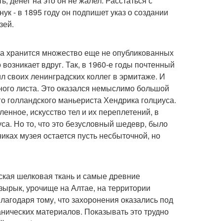
 денег на это он не жалел. Расстаться с
к - в 1895 году он подпишет указ о создании
зей.
жа хранится множество еще не опубликованных
 возникает вдруг. Так, в 1960-е годы почтенный
л своих ленинградских коллег в эрмитаже. И
много листа. Это оказался немыслимо большой
ого голландского маньериста Хендрика голциуса.
енное, искусство тел и их переплетений, в
уса. Но то, что это безусловный шедевр, было
никах музея остается пусть несбыточной, но
кая шелковая ткань и самые древние
азырык, урочище на Алтае, на территории
лагодаря тому, что захоронения оказались под
анических материалов. Показывать это трудно