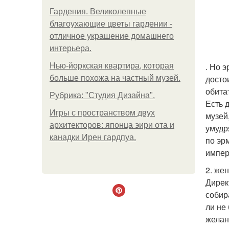
Гардения. Великолепные
благоухающие цветы гардении -
отличное украшение домашнего
интерьера.
. Но 
Нью-йоркская квартира, которая
досто
больше похожа на частный музей.
обита
Рубрика: "Студия Дизайна".
Есть 
Игры с пространством двух
музей
архитекторов: японца эири ота и
умудр
канадки Ирен гардпуа.
по эр
импер
2. же
Дирек
собир
ли не
желан