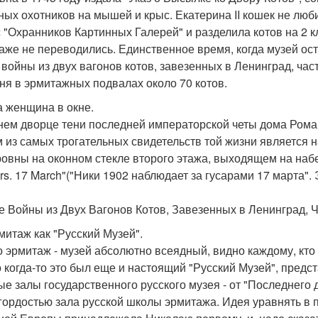
ных охотников на мышей и крыс. Екатерина II кошек не люби
с "Охранников Картинных Галерей" и разделила котов на 2 к
аже не переводились. Единственное время, когда музей оста
 войны из двух вагонов котов, завезенных в Ленинград, час
ня в эрмитажных подвалах около 70 котов.
та женщина в окне.
нем дворце тени последней императорской четы дома Рома
 из самых трогательных свидетельств той жизни является
овны на оконном стекле второго этажа, выходящем на набер
rs. 17 March"("Ники 1902 наблюдает за гусарами 17 марта".
е Войны из Двух Вагонов Котов, Завезенных в Ленинград, 
рмитаж как "Русский Музей".
о эрмитаж - музей абсолютно всеядный, видно каждому, кто в
о когда-то это был еще и настоящий "Русский Музей", предст
ые залы государственного русского музея - от "Последнего
гордостью зала русской школы эрмитажа. Идея уравнять в 