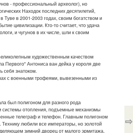
унов - профессиональный археолог), но
огических Находок последних десятилетий,
й в Туве в 2001-2003 годах, своим богатством и
тие цивилизации. Кто-то считает, что удача
ологи, и чугунов в их числе, шли к своим
 великолепным художественным качеством
ла Первого" Антониса ван дейка у короля две
ть себя знатоком.
онах с военными трофеями, вывезенными из
ала был полигоном для разного рода
 и системы отопления, подъемные механизмы
еменные телеграф и телефон. Главным полигоном
⇨
 Технику любили все императоры, но золотой
отделяющем зимний дворец от малого эрмитажа,