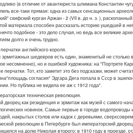
едливо (в отличие от авантюриста шлимана Константин чуг
лель все-таки прямая: одна из самых сенсационных археол
ий" скифский курган Аржан - 2 (VII в. до н. э. ), раскопанны
той материала способен рассказать историю ушедшей в небы
нечто подобное - это дело случая, но ведь все великие архе
тиям долго и очень трудно.
е перчатки английского короля.
 эрмитажных шедевров есть один, знаменитый не столько
рое несомненно), но и ошибкой художника: на "Портрете Кар
 перчатки. Тот, кто заметит это без подсказки, может счита
ина"площадь согласия" Эдгара Дега попала в Ссср в эшел
нии. Но публика не видела ее аж с 1912 года".
ператорская техническая революция.
й дворец как резиденция и эрмитаж как музей с самого нач
логических новинок. Самые первые в городе водопроводы
юдей, накрытых столов или кадок с деревьями, сверхсовр
ческой революции в Петербурге был императорский дворец.
ришелся на долю Николая второго: в 1910 году в проезде, 