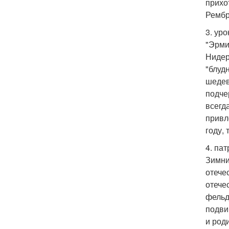
прихо
Рембр
3. ур
"Эрми
Нидер
"блуд
шедев
подче
всегд
привл
году,
4. па
Зимни
отече
отече
фельд
подви
и род