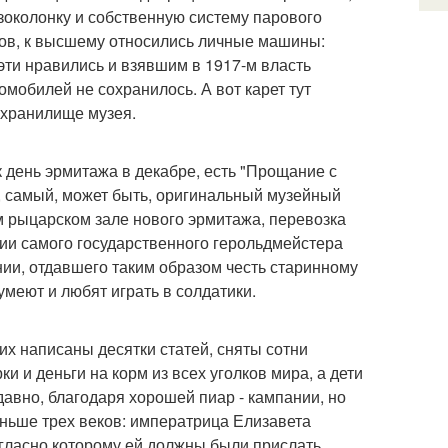
зоколонку и собственную систему парового
дов, к высшему относились личные машины:
 эти нравились и взявшим в 1917-м власть
обилей не сохранилось. А вот карет тут
охранилище музея.
 день эрмитажа в декабре, есть "Прощание с
, самый, может быть, оригинальный музейный
м рыцарском зале нового эрмитажа, перевозка
ии самого государственного герольдмейстера
ии, отдавшего таким образом честь старинному
умеют и любят играть в солдатики.
их написаны десятки статей, сняты сотни
и деньги на корм из всех уголков мира, а дети
авно, благодаря хорошей пиар - кампании, но
еньше трех веков: императрица Елизавета
согласно которому ей должны были прислать