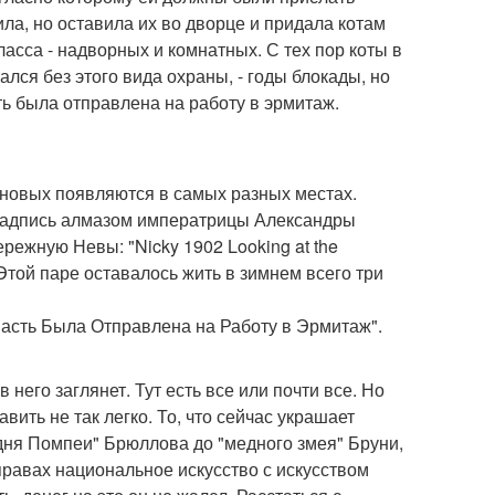
ла, но оставила их во дворце и придала котам
ласса - надворных и комнатных. С тех пор коты в
лся без этого вида охраны, - годы блокады, но
ть была отправлена на работу в эрмитаж.
новых появляются в самых разных местах.
 надпись алмазом императрицы Александры
ежную Невы: "Nicky 1902 Looking at the
 Этой паре оставалось жить в зимнем всего три
Часть Была Отправлена на Работу в Эрмитаж".
 него заглянет. Тут есть все или почти все. Но
авить не так легко. То, что сейчас украшает
 дня Помпеи" Брюллова до "медного змея" Бруни,
правах национальное искусство с искусством