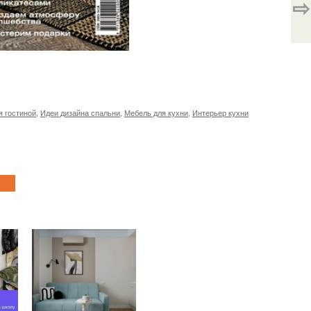
⇨
я гостиной
,
Идеи дизайна спальни
,
Мебель для кухни
,
Интерьер кухни