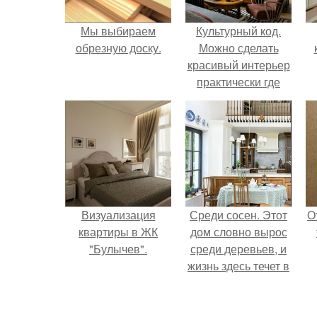
Мы выбираем
Культурный код.
обрезную доску.
Можно сделать
красивый интерьер
практически где
угодно.
Визуализация
Среди сосен. Этот
О
квартиры в ЖК
дом словно вырос
"Булычев".
среди деревьев, и
жизнь здесь течет в
собственном ритме
- спокойно, без
спешки и лишнего