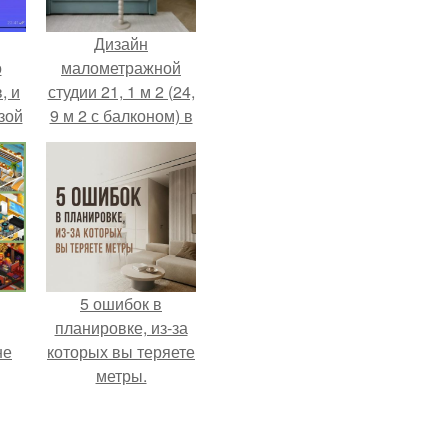
Дизайн
о
малометражной
, и
студии 21, 1 м 2 (24,
зой
9 м 2 с балконом) в
ы.
Краснодаре.
5 ошибок в
планировке, из-за
не
которых вы теряете
метры.