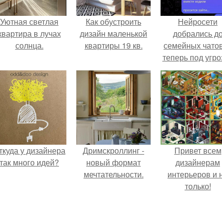
Уютная светлая
Как обустроить
Нейросети
квартира в лучах
дизайн маленькой
добрались д
солнца.
квартиры 19 кв.
семейных чатов
теперь под угро
мамины нерв
ткуда у дизайнера
Дримскроллинг -
Привет всем
так много идей?
новый формат
дизайнерам
мечтательности.
интерьеров и 
только!