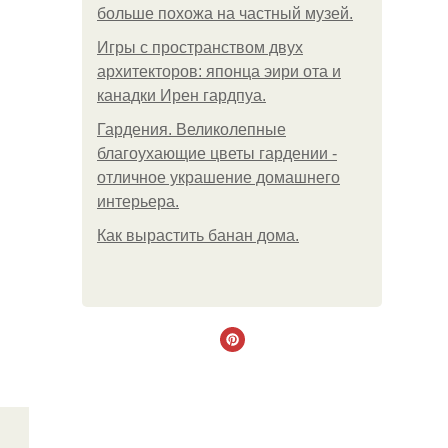
больше похожа на частный музей.
Игры с пространством двух
архитекторов: японца эири ота и
канадки Ирен гардпуа.
Гардения. Великолепные
благоухающие цветы гардении -
отличное украшение домашнего
интерьера.
Как вырастить банан дома.