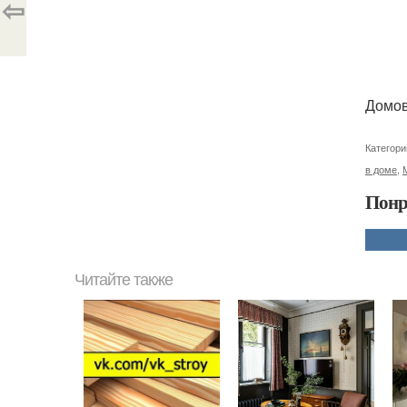
⇦
Домов
Категори
в доме
,
Понр
Читайте также