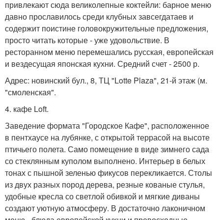
привлекают сюда великолепные коктейли: барное меню
давно прославилось среди клубных завсегдатаев и
содержит поистине головокружительные предложения,
просто читать которые - уже удовольствие. В
ресторанном меню перемешались русская, европейская
и вездесущая японская кухни. Средний счет - 2500 р.
Адрес: новинский бул., 8, ТЦ "Lotte Plaza", 21-й этаж (м.
"смоленская".
4. кафе Loft.
Заведение формата "Городское Кафе", расположенное
в пентхаусе на лубянке, с открытой террасой на высоте
птичьего полета. Само помещение в виде зимнего сада
со стеклянным куполом выполнено. Интерьер в белых
тонах с пышной зеленью фикусов перекликается. Столы
из двух разных пород дерева, резные кованые стулья,
удобные кресла со светлой обивкой и мягкие диваны
создают уютную атмосферу. В достаточно лаконичном
меню - блюда европейской кухни и превосходные