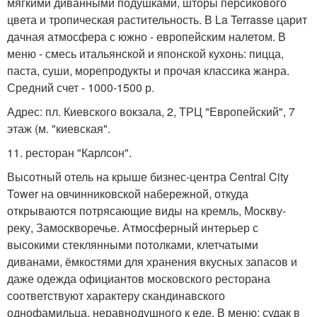
мягкими диванными подушками, шторы персикового
цвета и тропическая растительность. В La Terrasse царит
дачная атмосфера с южно - европейским налетом. В
меню - смесь итальянской и японской кухонь: пицца,
паста, суши, морепродукты и прочая классика жанра.
Средний счет - 1000-1500 р.
Адрес: пл. Киевского вокзала, 2, ТРЦ "Европейский", 7
этаж (м. "киевская".
11. ресторан "Карлсон".
Высотный отель на крыше бизнес-центра Central City
Tower на овчинниковской набережной, откуда
открываются потрясающие виды на кремль, Москву-
реку, Замоскворечье. Атмосферный интерьер с
высокими стеклянными потолками, клетчатыми
диванами, ёмкостями для хранения вкусных запасов и
даже одежда официантов московского ресторана
соответствуют характеру скандинавского
однофамильца, неравнодушного к еде. В меню: судак в