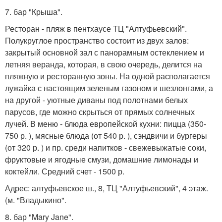
7. бар "Крыша".
Ресторан - пляж в пентхаусе ТЦ "Алтуфьевский".
Полукруглое пространство состоит из двух залов:
закрытый основной зал с панорамным остеклением и
летняя веранда, которая, в свою очередь, делится на
пляжную и ресторанную зоны. На одной располагается
лужайка с настоящим зеленым газоном и шезлонгами, а
на другой - уютные диваны под полотнами белых
парусов, где можно скрыться от прямых солнечных
лучей. В меню - блюда европейской кухни: пицца (350-
750 р. ), мясные блюда (от 540 р. ), сэндвичи и бургеры
(от 320 р. ) и пр. среди напитков - свежевыжатые соки,
фруктовые и ягодные смузи, домашние лимонады и
коктейли. Средний счет - 1500 р.
Адрес: алтуфьевское ш., 8, ТЦ "Алтуфьевский", 4 этаж.
(м. "Владыкино".
8. бар "Mary Jane".