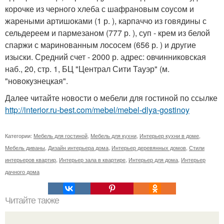
корочке из черного хлеба с шафрановым соусом и
жареными артишоками (1 р. ), карпаччо из говядины с
сельдереем и пармезаном (777 р. ), суп - крем из белой
спаржи с маринованным лососем (656 р. ) и другие
изыски. Средний счет - 2000 р. адрес: овчинниковская
наб., 20, стр. 1, БЦ "Централ Сити Тауэр" (м.
"новокузнецкая".
Далее читайте новости о мебели для гостиной по ссылке
http://interior.ru-best.com/mebel/mebel-dlya-gostinoy
Категории:
Мебель для гостиной
,
Мебель для кухни
,
Интерьер кухни в доме
,
Мебель диваны
,
Дизайн интерьера дома
,
Интерьер деревянных домов
,
Стили
интерьеров квартир
,
Интерьер зала в квартире
,
Интерьер для дома
,
Интерьер
дачного дома
Читайте также