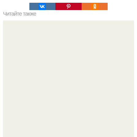
Читайте также
Ввел код - обманул домофон:
Почему в советских квартирах ставили сразу две
входные двери.