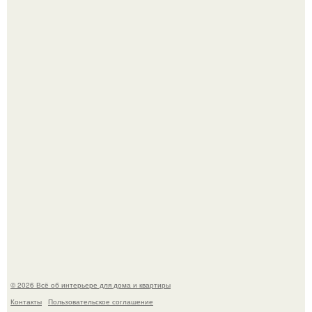
Эко - панно "Песочный Берег":
Три года назад мы купили борщевичное поле и
придумали мечту!
© 2026 Всё об интерьере для дома и квартиры
Контакты
Пользовательское соглашение