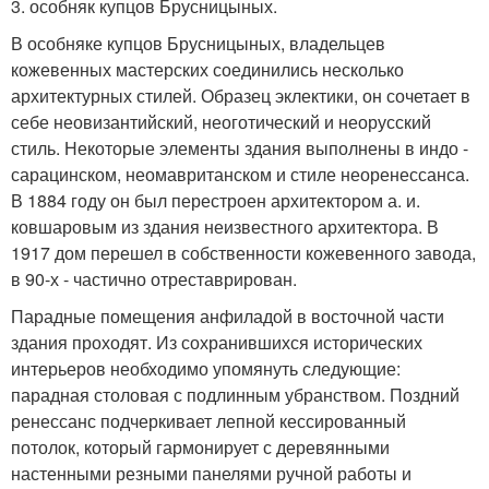
3. особняк купцов Брусницыных.
В особняке купцов Брусницыных, владельцев
кожевенных мастерских соединились несколько
архитектурных стилей. Образец эклектики, он сочетает в
себе неовизантийский, неоготический и неорусский
стиль. Некоторые элементы здания выполнены в индо -
сарацинском, неомавританском и стиле неоренессанса.
В 1884 году он был перестроен архитектором а. и.
ковшаровым из здания неизвестного архитектора. В
1917 дом перешел в собственности кожевенного завода,
в 90-х - частично отреставрирован.
Парадные помещения анфиладой в восточной части
здания проходят. Из сохранившихся исторических
интерьеров необходимо упомянуть следующие:
парадная столовая с подлинным убранством. Поздний
ренессанс подчеркивает лепной кессированный
потолок, который гармонирует с деревянными
настенными резными панелями ручной работы и