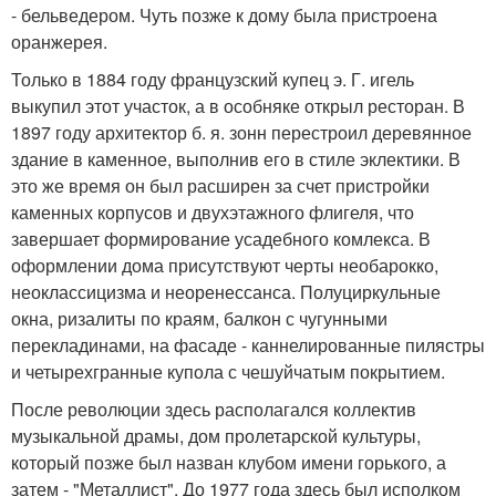
- бельведером. Чуть позже к дому была пристроена
оранжерея.
Только в 1884 году французский купец э. Г. игель
выкупил этот участок, а в особняке открыл ресторан. В
1897 году архитектор б. я. зонн перестроил деревянное
здание в каменное, выполнив его в стиле эклектики. В
это же время он был расширен за счет пристройки
каменных корпусов и двухэтажного флигеля, что
завершает формирование усадебного комлекса. В
оформлении дома присутствуют черты необарокко,
неоклассицизма и неоренессанса. Полуциркульные
окна, ризалиты по краям, балкон с чугунными
перекладинами, на фасаде - каннелированные пилястры
и четырехгранные купола с чешуйчатым покрытием.
После революции здесь располагался коллектив
музыкальной драмы, дом пролетарской культуры,
который позже был назван клубом имени горького, а
затем - "Металлист". До 1977 года здесь был исполком