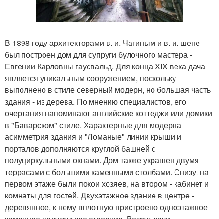
В 1898 году архитекторами в. и. Чагиным и в. и. шене
был построен дом для супруги булочного мастера -
Евгении Карловны гаусвальд. Для конца XIX века дача
является уникальным сооружением, поскольку
выполнено в стиле северный модерн, но большая часть
здания - из дерева. По мнению специалистов, его
очертания напоминают английские коттеджи или домики
в "Баварском" стиле. Характерные для модерна
асимметрия здания и "Ломаные" линии крыши и
порталов дополняются круглой башней с
полуциркульными окнами. Дом также украшен двумя
террасами с большими каменными столбами. Снизу, на
первом этаже были покои хозяев, на втором - кабинет и
комнаты для гостей. Двухэтажное здание в центре -
деревянное, к нему вплотную пристроено одноэтажное
каменное полукруглое строение. Вокруг дачи