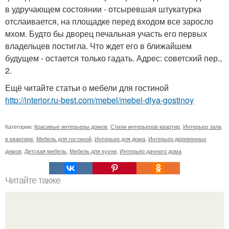
в удручающем состоянии - отсыревшая штукатурка
отслаивается, на площадке перед входом все заросло
мхом. Будто бы дворец печальная участь его первых
владельцев постигла. Что ждет его в ближайшем
будущем - остается только гадать. Адрес: советский пер.,
2.
Ещё читайте статьи о мебели для гостиной
http://interior.ru-best.com/mebel/mebel-dlya-gostinoy
Категории:
Красивые интерьеры домов
,
Стили интерьеров квартир
,
Интерьер зала
в квартире
,
Мебель для гостиной
,
Интерьер для дома
,
Интерьер деревянных
домов
,
Детская мебель
,
Мебель для кухни
,
Интерьер дачного дома
Читайте также