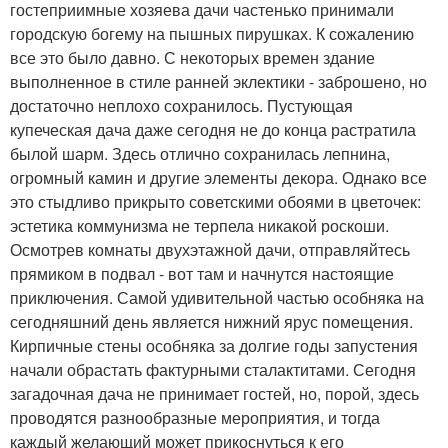
гостеприимные хозяева дачи частенько принимали
городскую богему на пышных пирушках. К сожалению
все это было давно. С некоторых времен здание
выполненное в стиле ранней эклектики - заброшено, но
достаточно неплохо сохранилось. Пустующая
купеческая дача даже сегодня не до конца растратила
былой шарм. Здесь отлично сохранилась лепнина,
огромный камин и другие элементы декора. Однако все
это стыдливо прикрыто советскими обоями в цветочек:
эстетика коммунизма не терпела никакой роскоши.
Осмотрев комнаты двухэтажной дачи, отправляйтесь
прямиком в подвал - вот там и начнутся настоящие
приключения. Самой удивительной частью особняка на
сегодняшний день является нижний ярус помещения.
Кирпичные стены особняка за долгие годы запустения
начали обрастать фактурными сталактитами. Сегодня
загадочная дача не принимает гостей, но, порой, здесь
проводятся разнообразные мероприятия, и тогда
каждый желающий может прикоснуться к его