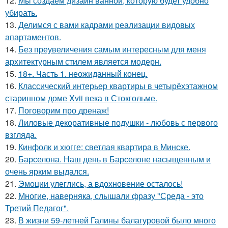
12.
Мы создаём дизайн ванной, которую будет удобно
убирать.
13.
Делимся с вами кадрами реализации видовых
апартаментов.
14.
Без преувеличения самым интересным для меня
архитектурным стилем является модерн.
15.
18+. Часть 1. неожиданный конец.
16.
Классический интерьер квартиры в четырёхэтажном
старинном доме Xvii века в Стокгольме.
17.
Поговорим про дренаж!
18.
Лиловые декоративные подушки - любовь с первого
взгляда.
19.
Кинфолк и хюгге: светлая квартира в Минске.
20.
Барселона. Наш день в Барселоне насыщенным и
очень ярким выдался.
21.
Эмоции улеглись, а вдохновение осталось!
22.
Многие, наверняка, слышали фразу "Среда - это
Третий Педагог".
23.
В жизни 59-летней Галины балагуровой было много