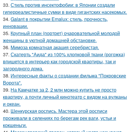
33.
Стиль против инсектофобии: в Японии создали
гиперреалистичные сумки в виде гигантских насекомых.
34.
Galant в покрытии Emalux: стиль, прочность,
инновации.
35.
Крупный план (портрет) очаровательной молодой
женщины в уютной домашней обстановке.
36.
Мимоза комнатная акация серебристая.
37.
Скатерть "Аида" из 100% хлопковой ткани (рогожка)
впишется в интерьер как городской квартиры, так и
загородного дома.
38.
Интересные факты о создании фильма "Покровские
Ворота".
39.
На Камчатке за 2, 2 млн можно купить не просто
квартиру, а почти личный кинотеатр с видом на вулканы
и океан.
40.
Шенкурская роспись. Мастера этой росписи
проживали в селениях по берегам рек ваги, устьи и
кокшеньги.