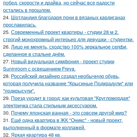
побед, скорости и драйва, но сейчас все радости
остались в прошлом.
24.
Шотландия благодаря пони в вязаных кардиганах
прославилась.
25.
Современный проект квартиры - студии 28 м 2.
строгий монохромный интерьер для девушки - студентки.
26.
Лицо не менять, сходство 100% зеркальное селфи,
сделанное в спальне днём.
27.
Новый визуальная симфония - проект студии
Suninroom с освещением Freya.
28.
Российский дизайнер создал необычную обувь,
которая получила название "Крысиные Подкрадули" или
"подкрысули".
29.
Поезд уходит в город: как культовая "Кругломордая"
электричка стала стильным аксессуаром.
30.
Почему японская ванная - это совсем другой мир?
31.
Ещё одна квартира в ЖК "Оникс" - новый проект,
выполненный в формате коллажей.
32.
Яркая квартира 48 кв.