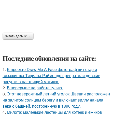
читать дальше →
Последние обновления на сайте:
1.
В проекте Draw Me A Face фотограф пит стар и
визажистка Тициана Раймондо превратили детские
рисунки в настоящий макияж.
2.
В перерыве на работе гуляю.
3.
Этот невероятный летний уголок Швеции расположен
на залитом солнцем берегу и включает виллу начала
века с башней, построенную в 1890 году.
4.
Милота: маленькие лестницы для котеек и ёжиков