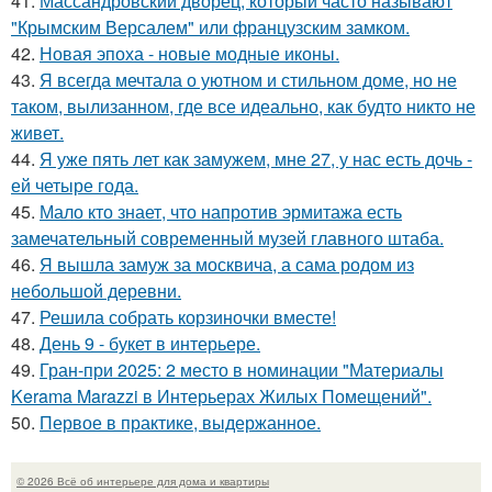
41.
Массандровский дворец, который часто называют
"Крымским Версалем" или французским замком.
42.
Новая эпоха - новые модные иконы.
43.
Я всегда мечтала о уютном и стильном доме, но не
таком, вылизанном, где все идеально, как будто никто не
живет.
44.
Я уже пять лет как замужем, мне 27, у нас есть дочь -
ей четыре года.
45.
Мало кто знает, что напротив эрмитажа есть
замечательный современный музей главного штаба.
46.
Я вышла замуж за москвича, а сама родом из
небольшой деревни.
47.
Решила собрать корзиночки вместе!
48.
День 9 - букет в интерьере.
49.
Гран-при 2025: 2 место в номинации "Материалы
Kerama Marazzi в Интерьерах Жилых Помещений".
50.
Первое в практике, выдержанное.
© 2026 Всё об интерьере для дома и квартиры