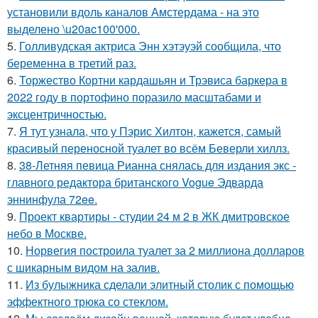
установили вдоль каналов Амстердама - на это
выделено \u20ac100'000.
5.
Голливудская актриса Энн хэтэуэй сообщила, что
беременна в третий раз.
6.
Торжество Кортни кардашьян и Трэвиса баркера в
2022 году в портофино поразило масштабами и
эксцентричностью.
7.
Я тут узнала, что у Пэрис Хилтон, кажется, самый
красивый переносной туалет во всём Беверли хиллз.
8.
38-Летняя певица Рианна снялась для издания экс -
главного редактора британского Vogue Эдварда
эннинфула 72ee.
9.
Проект квартиры - студии 24 м 2 в ЖК дмитровское
небо в Москве.
10.
Норвегия построила туалет за 2 миллиона долларов
с шикарным видом на залив.
11.
Из булыжника сделали элитный столик с помощью
эффектного трюка со стеклом.