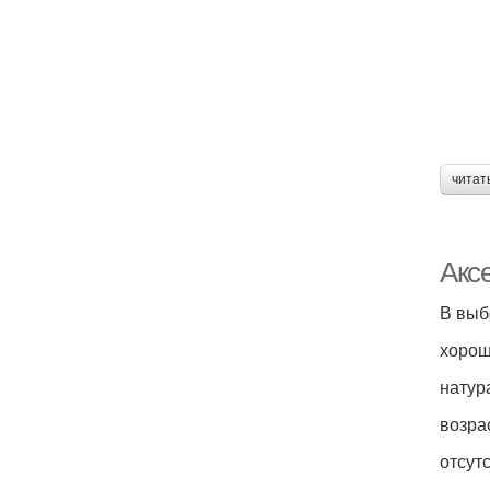
читат
Акс
В выб
хорош
натур
возра
отсут