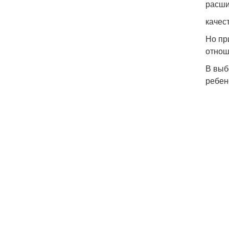
расши
качес
Но пр
отнош
В выб
ребен