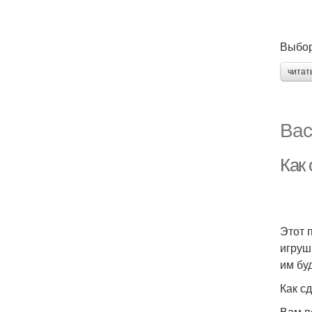
Выбор
читат
Вас
Как
Этот 
игруш
им бу
Как с
Вам п