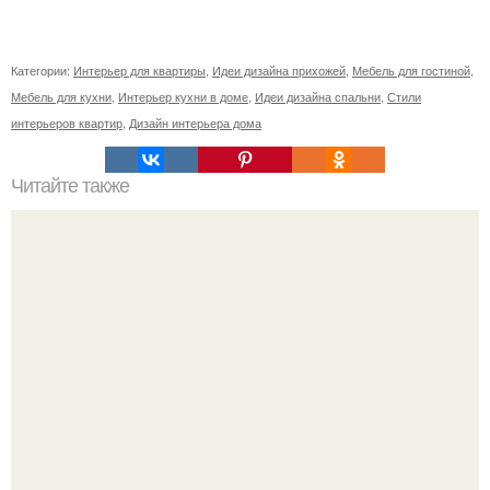
Категории:
Интерьер для квартиры
,
Идеи дизайна прихожей
,
Мебель для гостиной
,
Мебель для кухни
,
Интерьер кухни в доме
,
Идеи дизайна спальни
,
Стили
интерьеров квартир
,
Дизайн интерьера дома
Читайте также
Спатифиллум или "Женское Счастье".