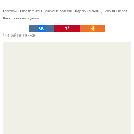
Категории:
Ваза из тыквы
,
Красивые поделки
,
Поделки из тыквы
,
Необычные вазы
,
Вазы из тыквы-поделки
Читайте также
Значение картина с волками. В том случае, если вы
любите вышивать, то наверняка задумывались о том,
что означает та или иная вышитая вами картина.