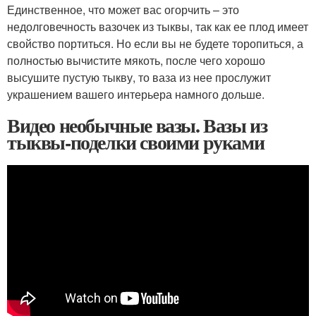
Единственное, что может вас огорчить – это
недолговечность вазочек из тыквы, так как ее плод имеет
свойство портиться. Но если вы не будете торопиться, а
полностью вычистите мякоть, после чего хорошо
высушите пустую тыкву, то ваза из нее прослужит
украшением вашего интерьера намного дольше.
Видео необычные вазы. Вазы из
тыквы-поделки своими руками