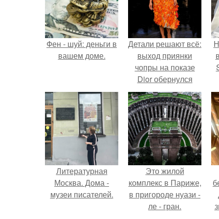
Фен - шуй: деньги в
Детали решают всё:
Н
вашем доме.
выход приянки
чопры на показе
Dior обернулся
шквалом критики
п
из-за небрежного
в
пошива.
Литературная
Это жилой
Москва. Дома -
комплекс в Париже,
б
музеи писателей.
в пригороде нуази -
ле - гран.
з