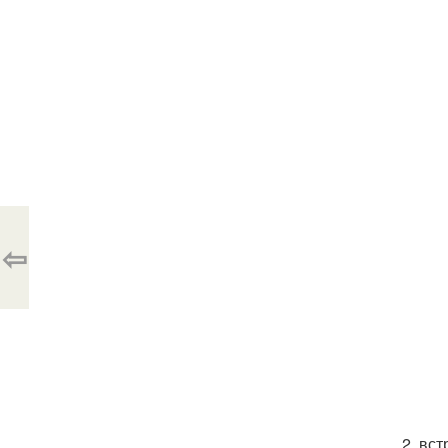
⇦
2. вс