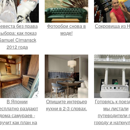
евеста без права
Фотообои снова в
Сокровища из Ho
выбора: как показ
моде!
Samuel Cirnansck
2012 года
ревратил подиум
 манифест против
принуждения.
В Японии
Опишите интерьер
Готовясь к поез
есплатно раздают
кухни в 2-3 словах.
мы листали
дома самураев -
путеводители 
вучит как план на
городу и наткну
новую жизнь.
на фотограф