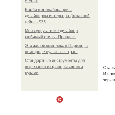
стенах
Барби в коллаборации с
дизайнером интерьера Джоанной
гейнс - $35.
Моя супруга тоже дизайнер
любимый стиль - Прованс.
Это жилой комплекс в Париже, в
пригороде нуази - ле - гран.
Стандартные инструменты для
вырезания из фанеры своими
Стары
руками
И воо
зерка