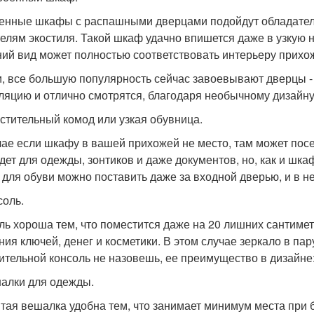
енные шкафы с распашными дверцами подойдут обладател
елям экостиля. Такой шкаф удачно впишется даже в узкую ни
ий вид может полностью соответствовать интерьеру прихо
и, все большую популярность сейчас завоевывают дверцы -
ляцию и отлично смотрятся, благодаря необычному дизайну
естительный комод или узкая обувница.
чае если шкафу в вашей прихожей не место, там может по
дет для одежды, зонтиков и даже документов, но, как и шкаф
 для обуви можно поставить даже за входной дверью, и в не
соль.
ль хороша тем, что поместится даже на 20 лишних сантимет
ния ключей, денег и косметики. В этом случае зеркало в пар
ительной консоль не назовешь, ее преимущество в дизайне
шалки для одежды.
тая вешалка удобна тем, что занимает минимум места при 