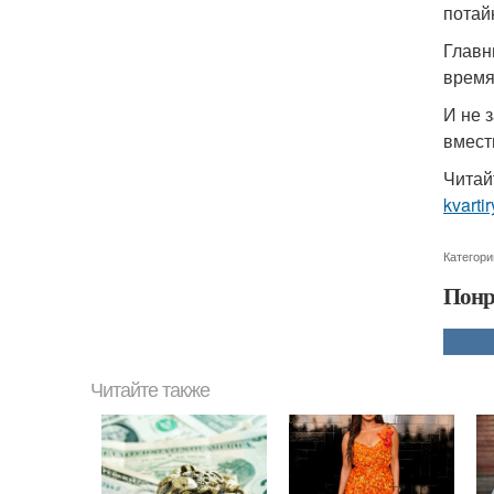
потай
Главн
время
И не 
вмест
Читай
kvarti
Категори
Понр
Читайте также