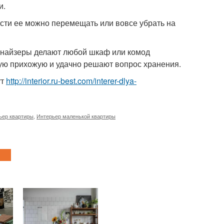
и.
сти ее можно перемещать или вовсе убрать на
анайзеры делают любой шкаф или комод
кую прихожую и удачно решают вопрос хранения.
ут
http://interior.ru-best.com/interer-dlya-
ьер квартиры
,
Интерьер маленькой квартиры