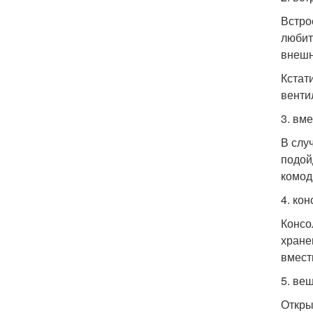
Встро
любит
внешн
Кстат
венти
3. вм
В слу
подой
комод
4. кон
Консо
хране
вмест
5. ве
Откры