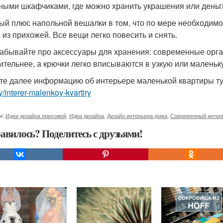
ными шкафчиками, где можно хранить украшения или деньг
ый плюс напольной вешалки в том, что по мере необходимо
 из прихожей. Все вещи легко повесить и снять.
забывайте про аксессуары для хранения: современные орг
ительнее, а крючки легко вписываются в узкую или малень
те далее информацию об интерьере маленькой квартиры т
ry/interer-malenkoy-kvartiry
и:
Идеи дизайна прихожей
,
Идеи дизайна
,
Дизайн интерьера дома
,
Современный интер
авилось? Поделитесь с друзьями!