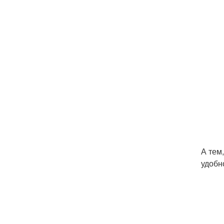
А тем
удобн