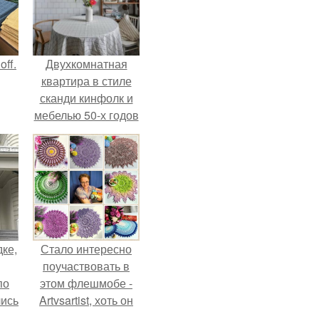
ff.
Двухкомнатная
квартира в стиле
сканди кинфолк и
мебелью 50-х годов
в высотке на
котельнической.
дке,
Стало интересно
поучаствовать в
по
этом флешмобе -
лись
Artvsartist, хоть он
ию
не совсем про