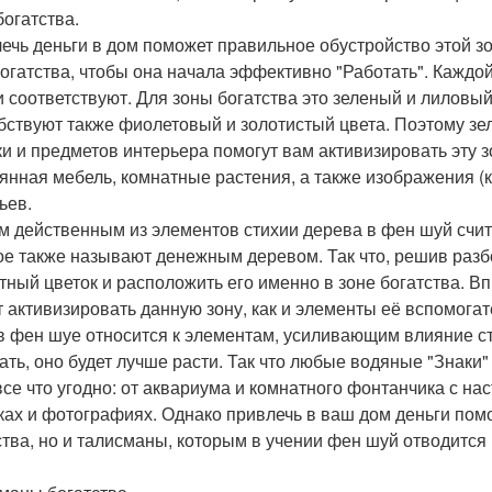
богатства.
ечь деньги в дом поможет правильное обустройство этой зо
богатства, чтобы она начала эффективно "Работать". Каждо
и соответствуют. Для зоны богатства это зеленый и лиловый
бствуют также фиолетовый и золотистый цвета. Поэтому з
ки и предметов интерьера помогут вам активизировать эту зо
янная мебель, комнатные растения, а также изображения (к
ьев.
 действенным из элементов стихии дерева в фен шуй счит
ое также называют денежным деревом. Так что, решив разб
тный цветок и расположить его именно в зоне богатства. В
т активизировать данную зону, как и элементы её вспомогат
в фен шуе относится к элементам, усиливающим влияние ст
ать, оно будет лучше расти. Так что любые водяные "Знаки"
все что угодно: от аквариума и комнатного фонтанчика с н
ках и фотографиях. Однако привлечь в ваш дом деньги по
ства, но и талисманы, которым в учении фен шуй отводитс