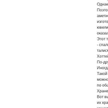
Однак
Поэто
амети
изгот
ювели
оказа
Этот 
- спа
талис
Хотте
По-др
Иногд
Такой
можно
по об
Хране
Вот в
их хр