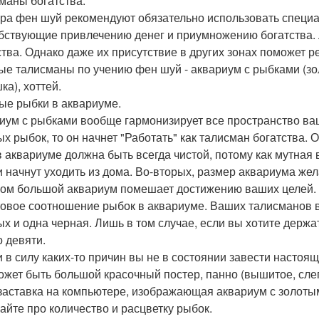
маны богатства.
ра фен шуй рекомендуют обязательно использовать специ
бствующие привлечению денег и приумножению богатства. 
ства. Однако даже их присутствие в других зонах поможе
ые талисманы по учению фен шуй - аквариум с рыбками (зо
ка), хоттей.
ые рыбки в аквариуме.
иум с рыбками вообще гармонизирует все пространство ваш
ых рыбок, то он начнет "Работать" как талисман богатства.
в аквариуме должна быть всегда чистой, потому как мутная
и начнут уходить из дома. Во-вторых, размер аквариума жел
ом большой аквариум помешает достижению ваших целей. И
товое соотношение рыбок в аквариуме. Ваших талисманов в
ых и одна черная. Лишь в том случае, если вы хотите держа
о девяти.
и в силу каких-то причин вы не в состоянии завести настоя
ожет быть большой красочный постер, панно (вышитое, слеп
заставка на компьютере, изображающая аквариум с золотым
айте про количество и расцветку рыбок.