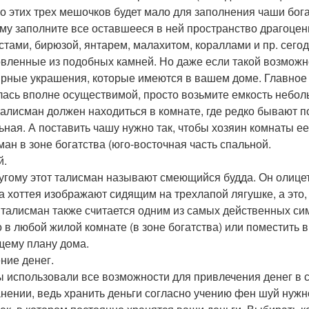
о этих трех мешочков будет мало для заполнения чаши бога
му заполните все оставшееся в ней пространство драгоце
стами, бирюзой, янтарем, малахитом, кораллами и пр. сего
овленные из подобных камней. Но даже если такой возможнос
рные украшения, которые имеются в вашем доме. Главное -
лась вполне осуществимой, просто возьмите емкость небол
талисман должен находиться в комнате, где редко бывают п
льная. А поставить чашу нужно так, чтобы хозяин комнаты е
ман в зоне богатства (юго-восточная часть спальной.
й.
угому этот талисман называют смеющийся будда. Он олицетв
а хоттея изображают сидящим на трехлапой лягушке, а это,
 талисман также считается одним из самых действенных си
 в любой жилой комнате (в зоне богатства) или поместить в 
щему плану дома.
ние денег.
ы использовали все возможности для привлечения денег в с
анении, ведь хранить деньги согласно учению фен шуй нуж