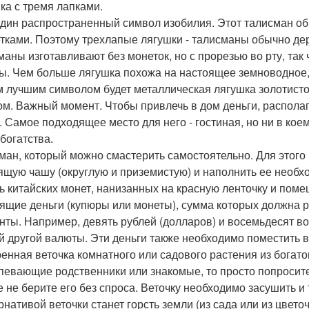
ка с тремя лапками.
дин распространенный символ изобилия. Этот талисман о
етками. Поэтому трехлапые лягушки - талисманы обычно держ
маны изготавливают без монеток, но с прорезью во рту, та
ы. Чем больше лягушка похожа на настоящее земноводное, 
 лучшим символом будет металлическая лягушка золотистого
ом. Важный момент. Чтобы привлечь в дом деньги, располаг
. Самое подходящее место для него - гостиная, но ни в коем
богатства.
ман, который можно смастерить самостоятельно. Для этого
ящую чашу (округлую и приземистую) и наполнить ее необ
ь китайских монет, нанизанных на красную ленточку и пом
ящие деньги (купюры или монеты), сумма которых должна р
нты. Например, девять рублей (долларов) и восемьдесят во
й другой валюты. Эти деньги также необходимо поместить 
енная веточка комнатного или садового растения из богатог
певающие родственники или знакомые, то просто попросите 
е не берите его без спроса. Веточку необходимо засушить и
рнативой веточки станет горсть земли (из сада или из цвето