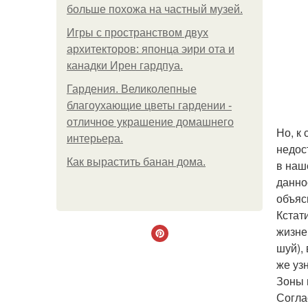
больше похожа на частный музей.
Игры с пространством двух
архитекторов: японца эири ота и
канадки Ирен гардпуа.
Гардения. Великолепные
благоухающие цветы гардении -
отличное украшение домашнего
Но, к
интерьера.
недос
Как вырастить банан дома.
в наше
данно
объяс
Кстат
жизне
шуй),
же узн
Зоны 
Согла