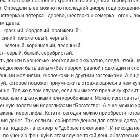
ек, в котором постоянно хранятся ваши деньги. Выбирать 
и. Определить ее можно по последней цифре года рождения: 
 четверка и пятерка - дерево, шестерка и семерка - огонь, 
ям цвета:
 - красный, бордовый, оранжевый;.
- синий, фиолетовый, черный;.
 - зеленый, коричневый, песочный;.
л - серый, белый, серебристый.
ть деньги в кошельке необходимо аккуратно, следя, чтобы 
ек должен быть целым (без прорех, рваной подкладки и сло
вными молниями, кнопочками и другими застежками. А еще
уй, которое поможет приумножить отражающиеся в нем ку
ние! Только в том случае, если вы имеете привычку хранить
 красными шкатулками или коробочками. Можно изготовить (
енную золотыми иероглифами "Богатство". А еще можно хра
ажены иероглифы. Кстати, сегодня можно приобрести гото
ния денег. Так, если вы собираете деньги для отдачи долга,
и на подарок - в конверте "добрые пожелания". И никогда 
 - по учению фен шуй в этом случае такой день обязательно 