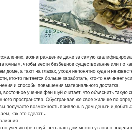
 сожалению, вознаграждение даже за самую квалифицирова
таточным, чтобы вести безбедное существование или по ка
м доме, а тают на глазах, уходя непонятно куда и неизвестно
сти, кто-то пытается больше заработать, кто-то начинает ус
нения и способы повышения материального достатка.
и, восточное учение фен шуй считает, что объяснить такую
нного пространства. Обустраивая же свое жилище по опр
 вы получаете возможность привлечь в дом деньги и добиться
аем, как это сделать.
влияния.
сно учению фен шуй, весь наш дом можно условно поделить