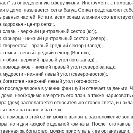
чает" за определенную сферу жизни. Инструмент, с помощь
ия в доме, называется сетка багуа. Сетка представляет со
ь равных частей. Кстати, всем зонам влияния соответствую
а здоровья - центр сетки;.
а славы - верхний центральный сектор (юг);.
на карьеры - нижний центральный сектор (север);.
а творчества - правый средний сектор (Запад);.
а семьи - левый средний сектор (Восток);.
а любви - верхний правый угол (юго-запад);.
на помощников - нижний правый угол (северо-запад);.
а мудрости - нижний левый угол (северо-восток);.
а богатства - верхний левый угол (юго-восток.
о последняя зона в учении фен шуй и отвечает за деньги. 
 доме, необходимо начертить его план, а также нарисовать 
ира (дом) располагается относительно сторон света, и накл
ны света на плане и на сетке.
и, с помощью этой сетки можно выявить расположение зон в
иры, но и для каждой отдельной комнаты. После того как вы 
ственная за богатство, можно приступать к ее организации.