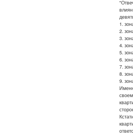
"Отве
влиян
девят
1. зон
2. зон
3. зо
4. зон
5. зон
6. зон
7. зо
8. зон
9. зон
Именн
своем
кварт
сторо
Кстат
кварт
ответ