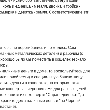
кошелек нужно соответственно цвету вашей
ноль и единица - металл, двойка и тройка -
восьмерка и девятка - земля. Соответствующие эти
купюры не перегибались и не мялись. Сам
манных металлических деталей) и рабочим (с
 хорошо было бы поместить в кошелек зеркало
пюры.
 наличные деньги в доме, то воспользуйтесь для
или приобрести) и специальную банкнотницу,
нить деньги в конвертах, на которых также
вые конверты с иероглифами для разных целей
 то храните их в конверте "Справедливость", а
не храните дома наличные деньги "на Черный
настанет.