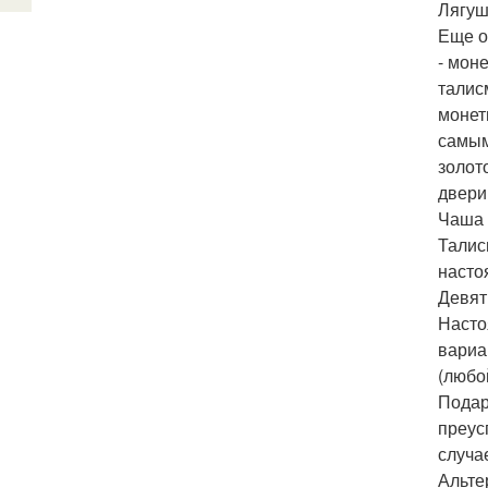
Лягуш
Еще о
- мон
талис
монет
самым
золот
двери
Чаша 
Талис
насто
Девят
Насто
вариа
(любо
Подар
преус
случа
Альте