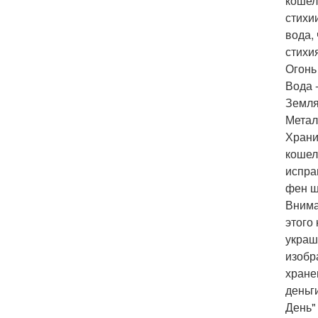
кошел
стихи
вода,
стихи
Огонь
Вода 
Земля
Метал
Храни
кошел
испра
фен ш
Внима
этого
украш
изобр
хране
деньг
День"