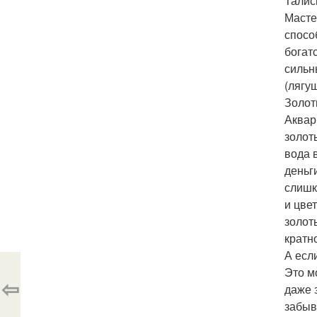
Талис
Масте
спосо
богат
сильн
(лягуш
Золот
Аквар
золот
вода 
деньг
слишк
и цве
золот
кратн
А есл
Это м
⇦
даже 
забыв