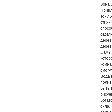
Зона 
Привл
зону 
стихи
спосо
отдел
дерев
дерев
Самым
котор
комна
смогу
Вода 
полив
быть 
рисун
богат
сила.