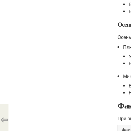
Осен
Осень
Пл
Ми
Фак
⇦
При в
Фак