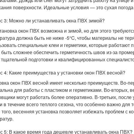
иалами. Дождь или снег могут затруднить работу на улице 
ания поверхности. Идеальные условия — это сухая погода 
с 3: Можно ли устанавливать окна ПВХ зимой?
становка окон ПВХ возможна и зимой, но для этого требуют
ратура должна быть не ниже -5°C, чтобы материалы не тер
ьзовать специальные клеи и герметики, которые работают п
 быть сложнее обеспечить герметичность швов из-за промер
 тщательной подготовки и квалифицированных специалисто
с 4: Какие преимущества у установки окон ПВХ весной?
овка окон ПВХ весной имеет несколько преимуществ. Во-пе
альна для работы с пластиком и герметиками. Во-вторых, в
овщики могут работать более оперативно. В-третьих, посл
и в течение всего теплого сезона, что особенно важно для те
 того, весенняя установка позволяет избежать проблем с к
ратур.
с 5: В какое время года дешевле устанавливать окна ПВХ?