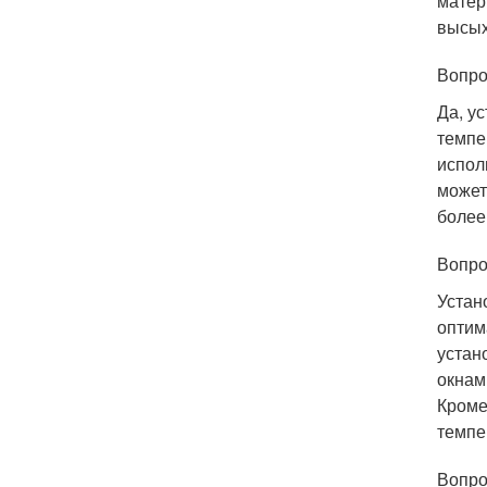
матер
высых
Вопро
Да, у
темпе
испол
может
более
Вопро
Устан
оптим
устан
окнам
Кроме
темпе
Вопро