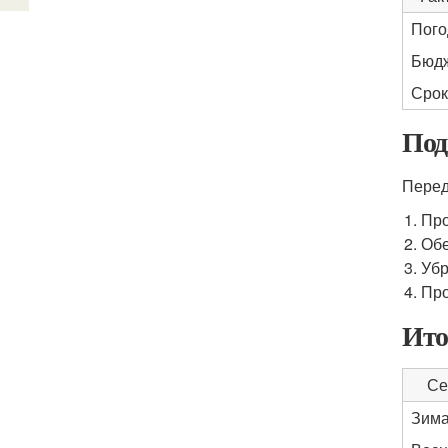
Пого
Бюд
Срок
Под
Перед
Про
Обе
Убр
Про
Ито
Се
Зим