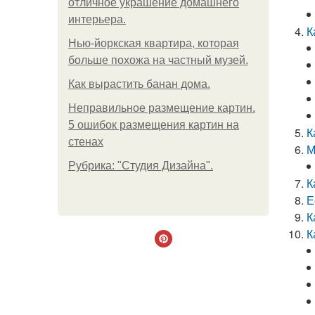
отличное украшение домашнего
интерьера.
К
Нью-йоркская квартира, которая
больше похожа на частный музей.
Как вырастить банан дома.
Неправильное размещение картин.
5 ошибок размещения картин на
К
стенах
М
Рубрика: "Студия Дизайна".
К
Е
К
К