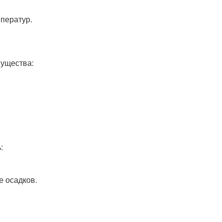
мператур.
мущества:
:
е осадков.