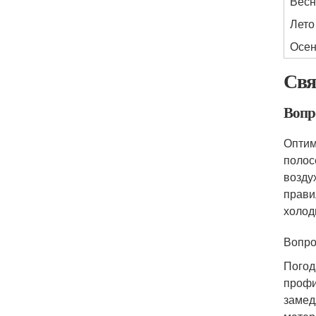
Весн
Лето
Осен
Свя
Вопр
Оптим
полос
возду
прави
холод
Вопро
Погод
профи
замед