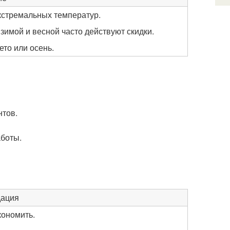
экстремальных температур.
зимой и весной часто действуют скидки.
ето или осень.
нтов.
аботы.
дация
кономить.