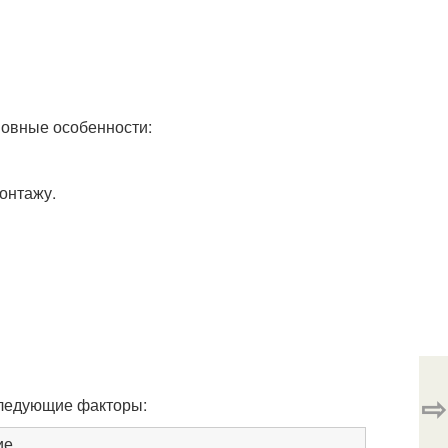
новные особенности:
онтажу.
⇨
следующие факторы:
ие