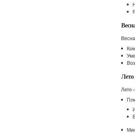
Весн
Весна
Ком
Уме
Воз
Лето
Лето 
Пл
Ми