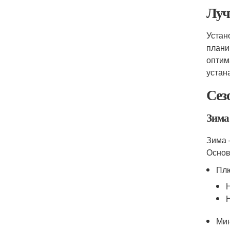
Луч
Устан
плани
оптим
устан
Сез
Зима
Зима 
Основ
Пл
Ми