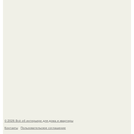
В Японии бесплатно раздают дома самураев - звучит как
план на новую жизнь.
Опишите интерьер кухни в 2-3 словах.
© 2026 Всё об интерьере для дома и квартиры
Контакты
Пользовательское соглашение