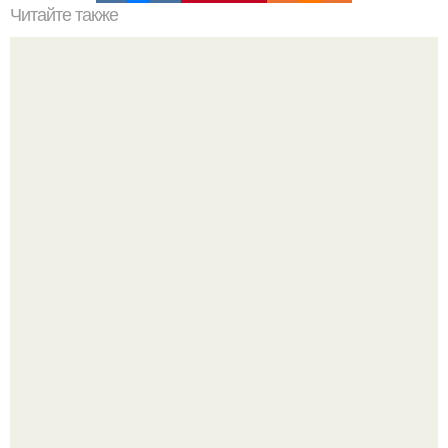
Читайте также
Резьба по дереву в стиле барокко. Резьба по дереву:
стилистические направления и характерные узоры.
Откуда у дизайнера так много идей?