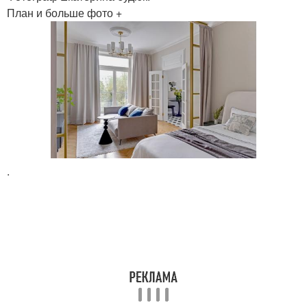
План и больше фото +
.