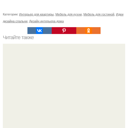
Категории:
Интерьер для квартиры
,
Мебель для кухни
,
Мебель для гостиной
,
Идеи
дизайна спальни
,
Дизайн интерьера дома
Читайте также
Резьба по дереву в стиле барокко. Резьба по дереву:
стилистические направления и характерные узоры.