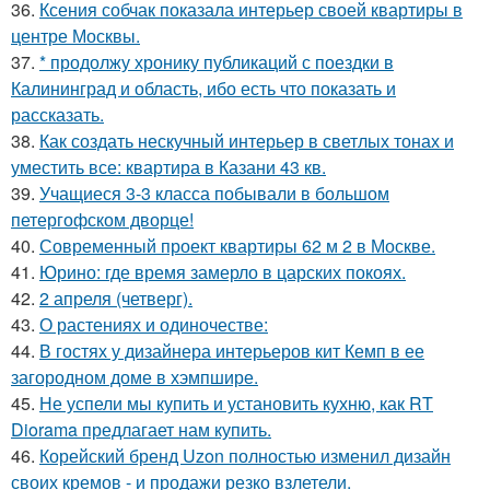
36.
Ксения собчак показала интерьер своей квартиры в
центре Москвы.
37.
* продолжу хронику публикаций с поездки в
Калининград и область, ибо есть что показать и
рассказать.
38.
Как создать нескучный интерьер в светлых тонах и
уместить все: квартира в Казани 43 кв.
39.
Учащиеся 3-3 класса побывали в большом
петергофском дворце!
40.
Современный проект квартиры 62 м 2 в Москве.
41.
Юрино: где время замерло в царских покоях.
42.
2 апреля (четверг).
43.
О растениях и одиночестве:
44.
В гостях у дизайнера интерьеров кит Кемп в ее
загородном доме в хэмпшире.
45.
Не успели мы купить и установить кухню, как RT
Diorama предлагает нам купить.
46.
Корейский бренд Uzon полностью изменил дизайн
своих кремов - и продажи резко взлетели.