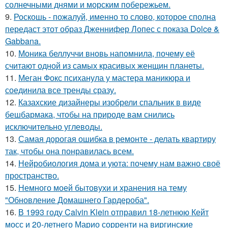
солнечными днями и морским побережьем.
9.
Роскошь - пожалуй, именно то слово, которое сполна
передаст этот образ Дженнифер Лопес с показа Dolce &
Gabbana.
10.
Моника беллуччи вновь напомнила, почему её
считают одной из самых красивых женщин планеты.
11.
Меган Фокс психанула у мастера маникюра и
соединила все тренды сразу.
12.
Казахские дизайнеры изобрели спальник в виде
бешбармака, чтобы на природе вам снились
исключительно углеводы.
13.
Самая дорогая ошибка в ремонте - делать квартиру
так, чтобы она понравилась всем.
14.
Нейробиология дома и уюта: почему нам важно своё
пространство.
15.
Немного моей бытовухи и хранения на тему
"Обновление Домашнего Гардероба".
16.
В 1993 году Calvin Klein отправил 18-летнюю Кейт
мосс и 20-летнего Марио сорренти на виргинские