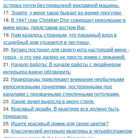
острова почти без привычной рекламной машины.
17.
Знаете, у меня такое бывает во время прогулки.
18.
В 1947 году Christian Dior совершил революцию в
мире моды, представив костюм Bar.
19.
Нам казалось странным, что парадный вход в
усадебный дом утыкается в лестницу.
20.
Китаец построил для своего кота настоящий мини -
город - и это уже далеко не просто домик с лежанкой.
21.
Начало работы: В начале работы с дизайнером
интерьера важно обговорить:
22.
Нидерланды привлекают внимание необычными
велосипедными тоннелями, построенными под
каналами с прозрачными стеклянными потолками.
23.
Ханде эрчел выросла в икону стиля.
24.
Красивый дизайн. В квартире все должно быть
прекрасно.
25.
Ищите красивый домик для своих цветов?
26.
Классический интерьер квартиры в четырёхэтажном