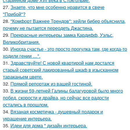
старинном доме Xvii века в Стокгольме.
27.
Знаете, что мне особенно нравится в свече
"Прибой"?
28.
"Комфорт Важнее Трендов": хейли бибер объяснила,
почему не пытается переодеть Джастина.
29.
Прекрасные интерьеры замка Кардифф, Уэльс,
Великобритания.
30.
Иногда счастье - это просто прогулка там, где когда-то
ходили гении …".
31.
Здравствуйте! С новой квартирой нам достался
старый советский лакированный шкаф в изысканном
тараканьем цвете.
32.
Прямой репортаж из вашей гостиной.
33.
В жизни 59-летней Галины балагуровой было много
побед, скорости и драйва, но сейчас все радости
остались в прошлом.
34.
Вязаная косметичка - душевный подарок и
украшение интерьера.
35.
Идеи для дома * дизайн интерьера.