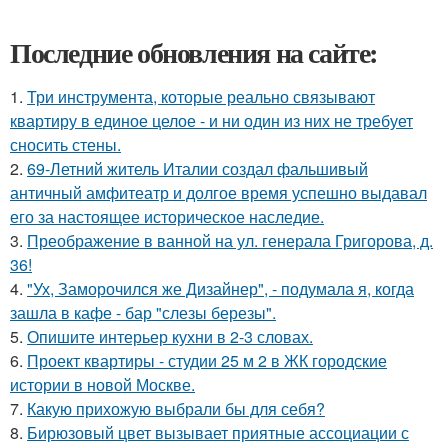
Последние обновления на сайте:
1.
Три инструмента, которые реально связывают
квартиру в единое целое - и ни один из них не требует
сносить стены.
2.
69-Летний житель Италии создал фальшивый
античный амфитеатр и долгое время успешно выдавал
его за настоящее историческое наследие.
3.
Преображение в ванной на ул. генерала Григорова, д.
36!
4.
"Ух, Заморочился же Дизайнер", - подумала я, когда
зашла в кафе - бар "слезы березы".
5.
Опишите интерьер кухни в 2-3 словах.
6.
Проект квартиры - студии 25 м 2 в ЖК городские
истории в новой Москве.
7.
Какую прихожую выбрали бы для себя?
8.
Бирюзовый цвет вызывает приятные ассоциации с