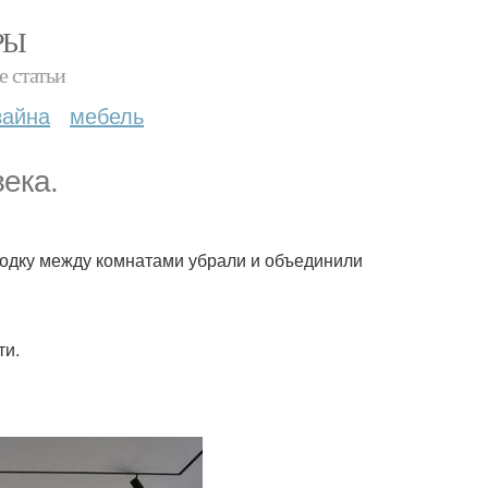
РЫ
е статьи
зайна
мебель
ека.
одку между комнатами убрали и объединили
ти.