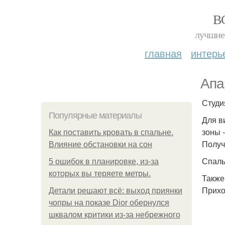
В
лучшие 
главная
интерь
Апа
Студи
Популярные материалы
Для в
зоны -
Как поставить кровать в спальне.
Получ
Влияние обстановки на сон
Спаль
5 ошибок в планировке, из-за
которых вы теряете метры.
Также
Прихо
Детали решают всё: выход приянки
чопры на показе Dior обернулся
шквалом критики из-за небрежного