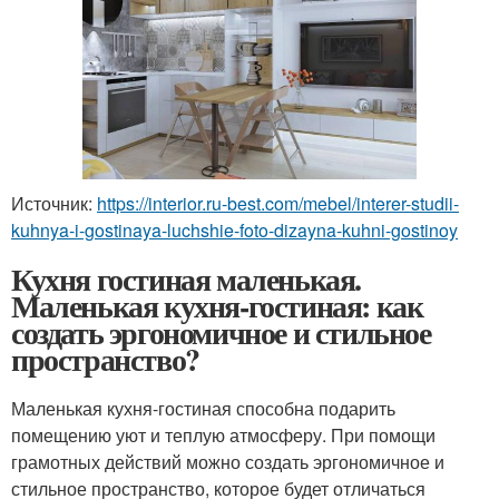
Источник:
https://interior.ru-best.com/mebel/interer-studii-
kuhnya-i-gostinaya-luchshie-foto-dizayna-kuhni-gostinoy
Кухня гостиная маленькая.
Маленькая кухня-гостиная: как
создать эргономичное и стильное
пространство?
Маленькая кухня-гостиная способна подарить
помещению уют и теплую атмосферу. При помощи
грамотных действий можно создать эргономичное и
стильное пространство, которое будет отличаться