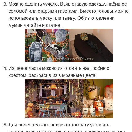
Можно сделать чучело. Взяв старую одежду, набив ее
соломой или старыми газетами. Вместо головы можно
использовать маску или тыкву. Об изготовлении
мумии читайте в статье .
Из пенопласта можно изготовить надгробие с
крестом, раскрасив из в мрачные цвета.
Для более жуткого эффекта комнату украсить
светящимися скелетами, пауками, летучими мышами.