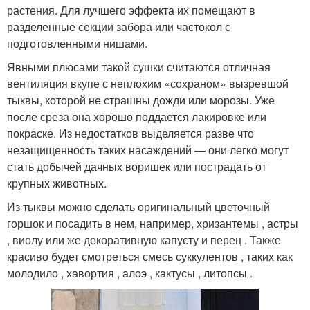
растения. Для лучшего эффекта их помещают в
разделенные секции забора или частокол с
подготовленными нишами.
Явными плюсами такой сушки считаются отличная
вентиляция вкупе с неплохим «сохраном» вызревшой
тыквы, которой не страшны дожди или морозы. Уже
после среза она хорошо поддается лакировке или
покраске. Из недостатков выделяется разве что
незащищенность таких насаждений — они легко могут
стать добычей дачных воришек или пострадать от
крупных животных.
Из тыквы можно сделать оригинальный цветочный
горшок и посадить в нем, например, хризантемы , астры
, виолу или же декоративную капусту и перец . Также
красиво будет смотреться смесь суккулентов , таких как
молодило , хавортия , алоэ , кактусы , литопсы .