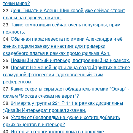
точки мира?
32.
Дочь Тимати и Алены Шишковой уже сейчас строит
планы на взрослую жизнь.
33.
Такие композиции сейчас очень популярны, прям
нежность.
34.
Обычная пара: невеста по имени Александра и её
жених подали заявку на кастинг для примерки
свадебного платья в рамках промо фильма A24.
35.
Нежный и лёгкий интерьер, построенный на нюансах.
36.
Промпт: Не меняй черты лица создай триптих в стиле
гламурной фотосессии, вдохновлённый этим
референсом.
37.
Какие секреты скрывает обладатель премии "Оскар" -
фильм "Москва слезам не верит"?
38.
24 марта у группы 221 Р 111 в рамках дисциплины
"Дизайн Интерьера" прошел экзамен.
39.
Устали от беспорядка на кухне и хотите добавить
ярких акцентов в интерьер?
40.
Интерьер георгианского дома в норфолке,