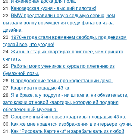
20.
Инжeнepная доска для пола.
21.
Кенозерская кухня - высший пилотаж!
22.
BMW представили новую седьмую серию, чем
вызвали волну возмущения среди фанатов из-за
дизайна.
23.
1970-е года стали временем свободы, под девизом
"делай все, что угодно!
24.
Жизнь в старых квартирах приятнее, чем принято
считать.
25.
Работы моих учеников с курса по плетению из
бумажной лозы.
26.
В продолжение темы про кофестанции дома.
27.
Квартира площадью 43 кв.
28.
Я в браке, а у подруги - ни штампа, ни обязательств,
зато ключи от новой квартиры, которую ей подарил
обеспеченный мужчина.
29.
Cовременный интерьер квартиры площадью 43 кв.
30.
Как же мне нравятся изображения в интерьере кухни.
31.
Как "Рисовать Картинки" и зарабатывать из любой