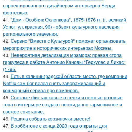
спроектированного дизайнером интерьеров Берди
фортескью.
41.
"Дом - Особняк Охлопкова", 1875-1876 гг. (г. великий
Устюг, ул. красная, 96) - объект культурного наследия
регионального значения.
42.
Сервис "Вместе с Культурой" поможет организовать
мероприятие в исторических интерьерах Москвы.
43.
Невероятная детализация мрамора: правая стопа
геркулеса в работе Антонио Кановы "Геркулес и Лихас"
(1795.
44.
Есть в калининградской области место, где компании
Netflix сам бог велел снять завораживающий и
кошмарный сериал про вампиров.
45.
Светлые фисташковые оттенки и нежные розовые
тона в интерьере создают неожиданно гармоничное и
свежее сочетание.
46.
Решила собрать корзиночки вместе!
47.
В хоббитоне с конца 2023 года открыты для