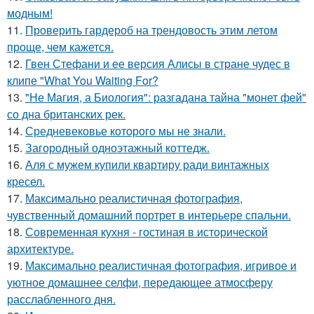
модным!
11.
Проверить гардероб на трендовость этим летом
проще, чем кажется.
12.
Гвен Стефани и ее версия Алисы в стране чудес в
клипе "What You Waiting For?
13.
"Не Магия, а Биология": разгадана тайна "монет фей"
со дна британских рек.
14.
Средневековье которого мы не знали.
15.
Загородный одноэтажный коттедж.
16.
Аля с мужем купили квартиру ради винтажных
кресел.
17.
Максимально реалистичная фотография,
чувственный домашний портрет в интерьере спальни.
18.
Современная кухня - гостиная в исторической
архитектуре.
19.
Максимально реалистичная фотография, игривое и
уютное домашнее селфи, передающее атмосферу
расслабленного дня.