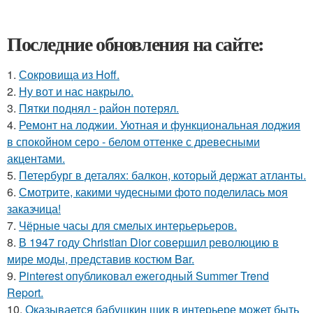
Последние обновления на сайте:
1.
Сокровища из Hoff.
2.
Ну вот и нас накрыло.
3.
Пятки поднял - район потерял.
4.
Ремонт на лоджии. Уютная и функциональная лоджия
в спокойном серо - белом оттенке с древесными
акцентами.
5.
Петербург в деталях: балкон, который держат атланты.
6.
Смотрите, какими чудесными фото поделилась моя
заказчица!
7.
Чёрные часы для смелых интерьерьеров.
8.
В 1947 году Christian Dior совершил революцию в
мире моды, представив костюм Bar.
9.
Pinterest опубликовал ежегодный Summer Trend
Report.
10.
Оказывается бабушкин шик в интерьере может быть