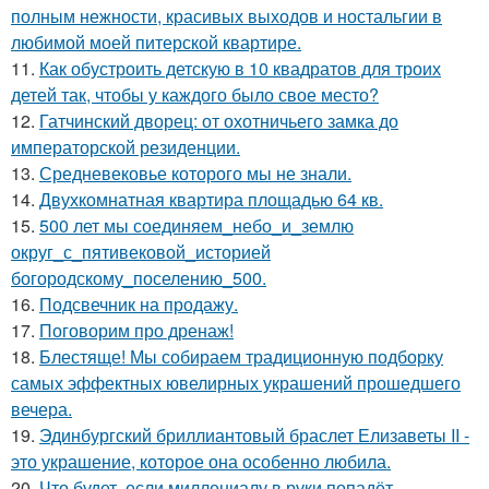
полным нежности, красивых выходов и ностальгии в
любимой моей питерской квартире.
11.
Как обустроить детскую в 10 квадратов для троих
детей так, чтобы у каждого было свое место?
12.
Гатчинский дворец: от охотничьего замка до
императорской резиденции.
13.
Средневековье которого мы не знали.
14.
Двухкомнатная квартира площадью 64 кв.
15.
500 лет мы соединяем_небо_и_землю
округ_с_пятивековой_историей
богородскому_поселению_500.
16.
Подсвечник на продажу.
17.
Поговорим про дренаж!
18.
Блестяще! Мы собираем традиционную подборку
самых эффектных ювелирных украшений прошедшего
вечера.
19.
Эдинбургский бриллиантовый браслет Елизаветы II -
это украшение, которое она особенно любила.
20.
Что будет, если миллениалу в руки попадёт