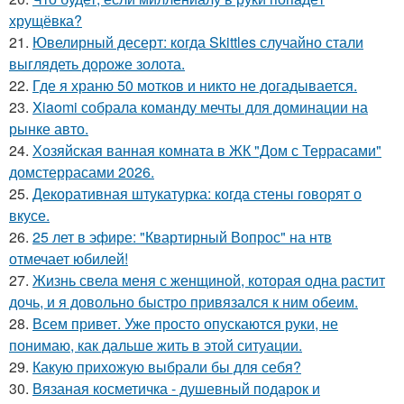
хрущёвка?
21.
Ювелирный десерт: когда Skittles случайно стали
выглядеть дороже золота.
22.
Где я храню 50 мотков и никто не догадывается.
23.
Xiaomi собрала команду мечты для доминации на
рынке авто.
24.
Хозяйская ванная комната в ЖК "Дом с Террасами"
домстеррасами 2026.
25.
Декоративная штукатурка: когда стены говорят о
вкусе.
26.
25 лет в эфире: "Квартирный Вопрос" на нтв
отмечает юбилей!
27.
Жизнь свела меня с женщиной, которая одна растит
дочь, и я довольно быстро привязался к ним обеим.
28.
Всем привет. Уже просто опускаются руки, не
понимаю, как дальше жить в этой ситуации.
29.
Какую прихожую выбрали бы для себя?
30.
Вязаная косметичка - душевный подарок и