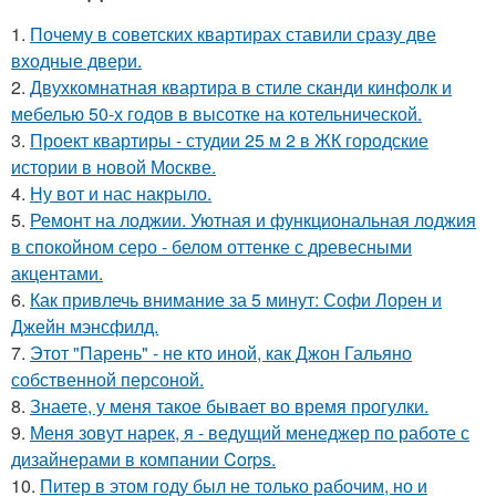
1.
Почему в советских квартирах ставили сразу две
входные двери.
2.
Двухкомнатная квартира в стиле сканди кинфолк и
мебелью 50-х годов в высотке на котельнической.
3.
Проект квартиры - студии 25 м 2 в ЖК городские
истории в новой Москве.
4.
Ну вот и нас накрыло.
5.
Ремонт на лоджии. Уютная и функциональная лоджия
в спокойном серо - белом оттенке с древесными
акцентами.
6.
Как привлечь внимание за 5 минут: Софи Лорен и
Джейн мэнсфилд.
7.
Этот "Парень" - не кто иной, как Джон Гальяно
собственной персоной.
8.
Знаете, у меня такое бывает во время прогулки.
9.
Меня зовут нарек, я - ведущий менеджер по работе с
дизайнерами в компании Corps.
10.
Питер в этом году был не только рабочим, но и