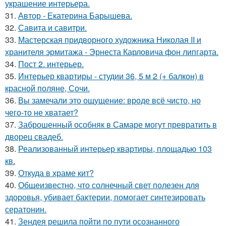
украшение интерьера.
31.
Автор - Екатерина Барышева.
32.
Савита и савитри.
33.
Мастерская придворного художника Николая II и
хранителя эрмитажа - Эрнеста Карловича фон липгарта.
34.
Пост 2. интерьер.
35.
Интерьер квартиры - студии 36, 5 м 2 (+ балкон) в
красной поляне, Сочи.
36.
Вы замечали это ощущение: вроде всё чисто, но
чего-то не хватает?
37.
Заброшенный особняк в Самаре могут превратить в
дворец свадеб.
38.
Реализованный интерьер квартиры, площадью 103
кв.
39.
Откуда в храме кит?
40.
Общеизвестно, что солнечный свет полезен для
здоровья, убивает бактерии, помогает синтезировать
сератонин.
41.
Зендея решила пойти по пути осознанного