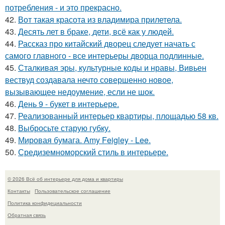
потребления - и это прекрасно.
42.
Вот такая красота из владимира прилетела.
43.
Десять лет в браке, дети, всё как у людей.
44.
Рассказ про китайский дворец следует начать с
самого главного - все интерьеры дворца подлинные.
45.
Сталкивая эры, культурные коды и нравы, Вивьен
вествуд создавала нечто совершенно новое,
вызывающее недоумение, если не шок.
46.
День 9 - букет в интерьере.
47.
Реализованный интерьер квартиры, площадью 58 кв.
48.
Выбросьте старую губку.
49.
Мировая бумага. Amy Feigley - Lee.
50.
Средиземноморский стиль в интерьере.
© 2026 Всё об интерьере для дома и квартиры
Контакты
Пользовательское соглашение
Политика конфидециальности
Обратная связь