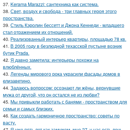
37.
Kerama Marazzi: сантехника как система.
38.
Свет, воздух и свобода - три главных героя этого
пространства.
39.
Стиль Кэролин бессетт и Джона Кеннеди - младшего
стал отражением их отношений.
40.
Реализованный интерьер квартиры, площадью 78 кв.
41.
В 2005 году в безлюдной техасской пустыне возник
бутик Prada.
42.
Я давно заметила: интерьеры похожи на
влюблённых.
43.
Легенды мирового рока украсили фасады домов в
елизаветино.
44.
Задаюсь вопросом: осознают ли жёны, вернувшие
мужа от другой, что он остался не из любви?
45.
Мы привыкли работать с банями - пространством для
семьи и самых близких.
46.
Как создать гармоничное пространство: советы по
васту.
47.
Я уже пять лет как замужем, мне 27, у нас есть дочь -