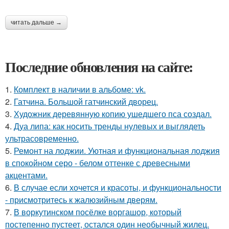
читать дальше →
Последние обновления на сайте:
1.
Комплект в наличии в альбоме: vk.
2.
Гатчина. Большой гатчинский дворец.
3.
Художник деревянную копию ушедшего пса создал.
4.
Дуа липа: как носить тренды нулевых и выглядеть
ультрасовременно.
5.
Ремонт на лоджии. Уютная и функциональная лоджия
в спокойном серо - белом оттенке с древесными
акцентами.
6.
В случае если хочется и красоты, и функциональности
- присмотритесь к жалюзийным дверям.
7.
В воркутинском посёлке воргашор, который
постепенно пустеет, остался один необычный жилец.