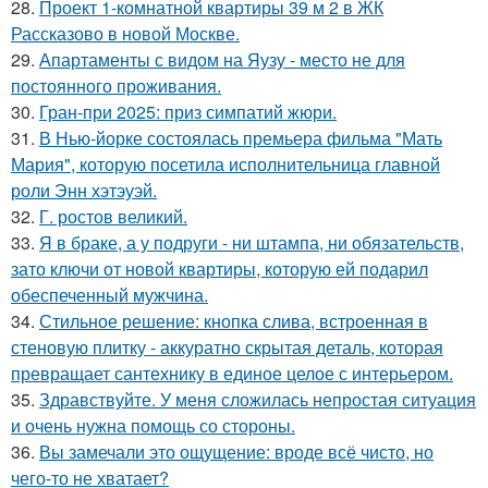
28.
Проект 1-комнатной квартиры 39 м 2 в ЖК
Рассказово в новой Москве.
29.
Апартаменты с видом на Яузу - место не для
постоянного проживания.
30.
Гран-при 2025: приз симпатий жюри.
31.
В Нью-йорке состоялась премьера фильма "Мать
Мария", которую посетила исполнительница главной
роли Энн хэтэуэй.
32.
Г. ростов великий.
33.
Я в браке, а у подруги - ни штампа, ни обязательств,
зато ключи от новой квартиры, которую ей подарил
обеспеченный мужчина.
34.
Стильное решение: кнопка слива, встроенная в
стеновую плитку - аккуратно скрытая деталь, которая
превращает сантехнику в единое целое с интерьером.
35.
Здравствуйте. У меня сложилась непростая ситуация
и очень нужна помощь со стороны.
36.
Вы замечали это ощущение: вроде всё чисто, но
чего-то не хватает?