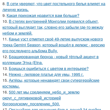
8.
В сети уверяют, что цвет постельного белья влияет на
личную жизнь.
9.
Какая прихожая нравится вам больше?
10.
В степях внутренней Монголии появился объект,
который выглядит так, словно его забыли где-то между
небом и землёй.
11.
Канье уэст отметил своё 49-летие выпуском нового
трека Gemini Season, который вошёл в делюкс - версию
его последнего альбома Bully.
12.
Брашированная бронза - новый тёплый акцент в
коллекции Этна (Etna.
13.
Боишься ошибиться с цветом в интерьере?
14.
Нежно - лиловое платье для умы, 1995 г.
15.
Актёры, которые ненавидят свои супергеройские
костюмы.
16.
500 лет мы соединяем_небо_и_землю
округ_с_пятивековой_историей
богородскому_поселению_500.
17.
Органайзер для хранения белья, вещей 24 ячейки.