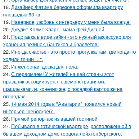
18.
Дизайнер Фатима березова оформила квартиру
площадью 63 кв.
19.
Наверное, любовь к интерьеру у меня была всегда.
20.
Джудит Холмс Кларк - мама фей Дисней.
21.
Подставка в виде зайки - это нужный аксессуар для
хранения резинок, бантиков и браслетов.
22.
Иногда счастье - это просто прогулка там, где когда-то
ходили гении …".
23.
Инжeнepная доска для пола.
24.
С первомаем! У жителей нашей страны этот
праздник ассоциируется с демонстрациями,
шашлыками, и, конечно же, с посадкой картошки на
огородах!
25.
14 мая 2014 года в "Аватарии" появился новый
интерьер "небоскрёб".
26.
Прямой репортаж из вашей гостиной.
27.
Побывала в готической квартире, расположенной в
бывшем доходном доме герцога лейхтенбергского.