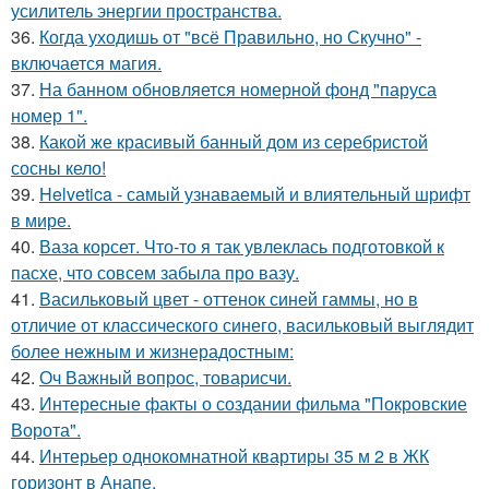
усилитель энергии пространства.
36.
Когда уходишь от "всё Правильно, но Скучно" -
включается магия.
37.
На банном обновляется номерной фонд "паруса
номер 1".
38.
Какой же красивый банный дом из серебристой
сосны кело!
39.
Helvetica - самый узнаваемый и влиятельный шрифт
в мире.
40.
Ваза корсет. Что-то я так увлеклась подготовкой к
пасхе, что совсем забыла про вазу.
41.
Васильковый цвет - оттенок синей гаммы, но в
отличие от классического синего, васильковый выглядит
более нежным и жизнерадостным:
42.
Оч Важный вопрос, товарисчи.
43.
Интересные факты о создании фильма "Покровские
Ворота".
44.
Интерьер однокомнатной квартиры 35 м 2 в ЖК
горизонт в Анапе.