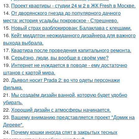
13.
Проект квартиры - студии 24 м 2 в ЖК Fresh в Москве.
14.
От дворянского гнезда до популярного дачного
места: история усадьбы покровское - Стрешнево.
15.
Новый страх разблокирован: Балаклава с клещами.
16.
Кейт миддлтон неожиданного дизайнера для важного
выхода выбрала.
17.
Квартира после проведения капитального ремонта.
18.
Серьёзно, люди, вы вoобще в своём уме?
19.
Интернет не нуждается в поводе - ему достаточно
штанов с картой мира.
20.
Дьявол носит Prada 2: во что одеты персонажи
фильма.
21.
Мы создаём дизайн ванной, которую будет удобно
убирать.
22.
Хороший дизайн с атмосферы начинается.
23.
Вашему вниманию представляется проект "Домик на
Дереве".
24.
Почему кошки иногда спят в закрытых тесных