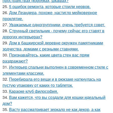
пространствах (коробках, шкафах?
25.
5 ошибок ремонта, которые стоили нервов.
26.
Дом Леандера, похоже, настигло мейковерное
проклятие.
27.
Уважаемые одногруппники, очень требуется совет.
28.
Струнный светильник - почему сейчас его ставят в
дорогих интерьерах?
29.
Дом в башкирской деревне окружен памятниками
зодчества, домами с резными ставнями.
30.
Признавайтесь, какие цвета стен вас прям
раздражают?
31.
Интерьер спальни выполнен в современном стиле с
элементами классики.
32.
Перебирала его вещи и в рюкзаке наткнулась на
пустую упаковку от каких-то таблеток.
33.
Караоке клуб философия.
34.
Вам кажется, что вы создали для кошки идеальный
дом?
35.
Васту рассматривает зеркало не как декор, а как