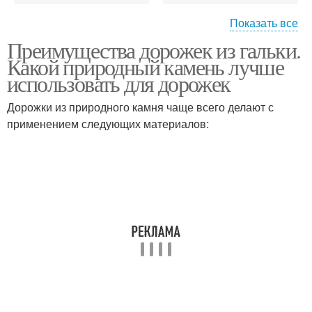
Показать все
Преимущества дорожек из гальки.
Садовые дорожки
Дорожки из гравия
Какой природный камень лучше
использовать для дорожек
Дорожки из природного камня чаще всего делают с
Дорожки из
Дорожка из природного
применением следующих материалов:
искусственного камня
камня
Насыпная дорожка
Дорожка из гальки