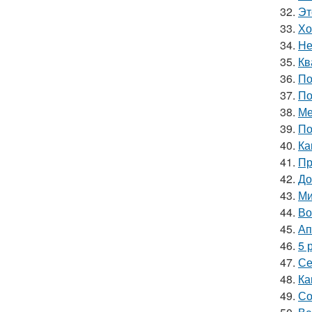
32.
Эт
33.
Хо
34.
Не
35.
Кв
36.
По
37.
По
38.
Ме
39.
По
40.
Ка
41.
Пр
42.
До
43.
Ми
44.
Во
45.
Ап
46.
5 
47.
Се
48.
Ка
49.
Со