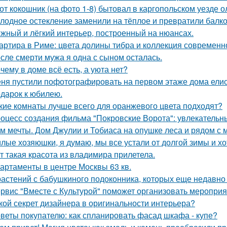
от кокошник (на фото 1-8) бытовал в каргопольском уезде о
лодное остекление заменили на тёплое и превратили балко
жный и лёгкий интерьер, построенный на нюансах.
артира в Риме: цвета долины тибра и коллекция современно
сле смерти мужа я одна с сыном осталась.
чему в доме всё есть, а уюта нет?
ня пустили пофотографировать на первом этаже дома ели
дарок к юбилею.
кие комнаты лучше всего для оранжевого цвета подходят?
оцесс создания фильма "Покровские Ворота": увлекательн
м мечты. Дом Джулии и Тобиаса на опушке леса и рядом с 
лые хозяюшки, я думаю, мы все устали от долгой зимы и хо
т такая красота из владимира прилетела.
артаменты в центре Москвы 63 кв.
растений с бабушкиного подоконника, которых еще недавно с
рвис "Вместе с Культурой" поможет организовать мероприя
кой секрет дизайнера в оригинальности интерьера?
веты покупателю: как спланировать фасад шкафа - купе?