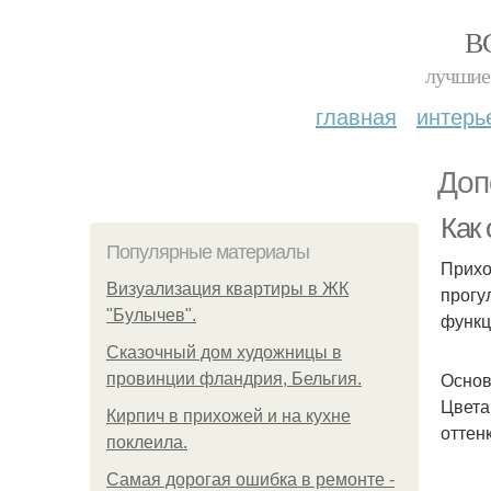
В
лучшие 
главная
интерь
Доп
Как
Популярные материалы
Прихо
Визуализация квартиры в ЖК
прогу
"Булычев".
функц
Сказочный дом художницы в
Основ
провинции фландрия, Бельгия.
Цвета
Кирпич в прихожей и на кухне
оттен
поклеила.
Самая дорогая ошибка в ремонте -