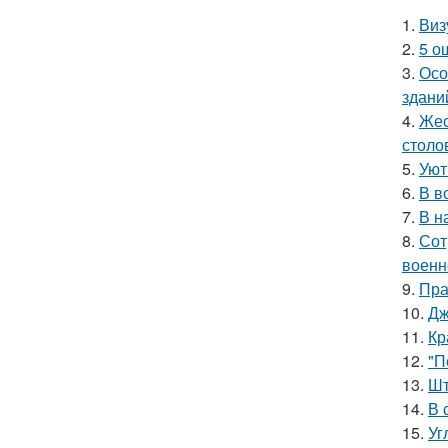
1.
Виз
2.
5 о
3.
Осо
здани
4.
Жес
столо
5.
Уют
6.
В в
7.
В н
8.
Сот
военн
9.
Пра
10.
Дж
11.
Кр
12.
"П
13.
Шт
14.
В 
15.
Уг