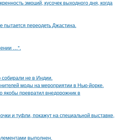
скренность эмоций, кусочек выходного дня, когда
е пытается переодеть Джастина.
гении …".
о собирали не в Индии.
енителей моды на мероприятии в Нью-йорке.
-то якобы превратил внедорожник в
чки и туфли, покажут на специальной выставке,
элементами выполнен.