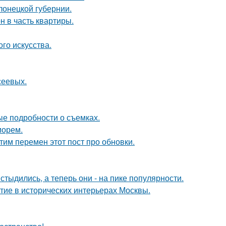
лонецкой губернии.
н в часть квартиры.
го искусства.
сеевых.
ые подробности о съемках.
морем.
тим перемен этот пост про обновки.
тыдились, а теперь они - на пике популярности.
тие в исторических интерьерах Москвы.