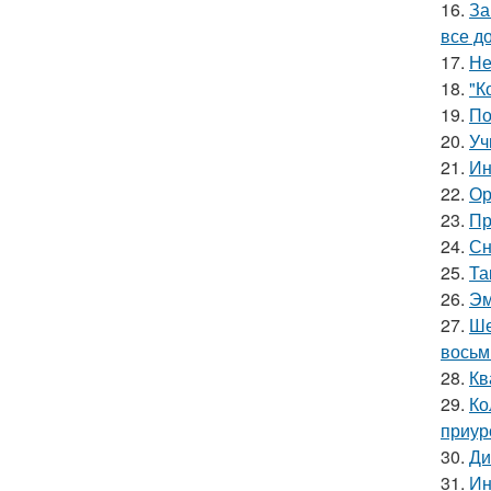
16.
За
все д
17.
Не
18.
"К
19.
По
20.
Уч
21.
Ин
22.
Ор
23.
Пр
24.
Сн
25.
Та
26.
Эм
27.
Ше
восьм
28.
Кв
29.
Ко
приур
30.
Ди
31.
Ин