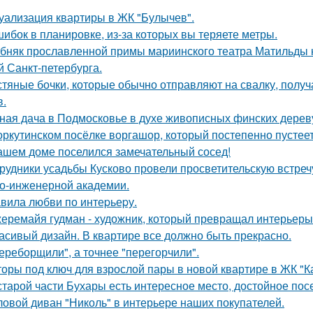
уализация квартиры в ЖК "Булычев".
шибок в планировке, из-за которых вы теряете метры.
бняк прославленной примы мариинского театра Матильды к
й Санкт-петербурга.
тяные бочки, которые обычно отправляют на свалку, получ
в.
ная дача в Подмосковье в духе живописных финских дерев
оркутинском посёлке воргашор, который постепенно пустее
ашем доме поселился замечательный сосед!
рудники усадьбы Кусково провели просветительскую встречу
о-инженерной академии.
вила любви по интеpьеpу.
еремайя гудман - художник, который превращал интерьеры
асивый дизайн. В квартире все должно быть прекрасно.
ереборщили", а точнее "перегорчили".
оры под ключ для взрослой пары в новой квартире в ЖК "К
старой части Бухары есть интересное место, достойное по
ловой диван "Николь" в интерьере наших покупателей.