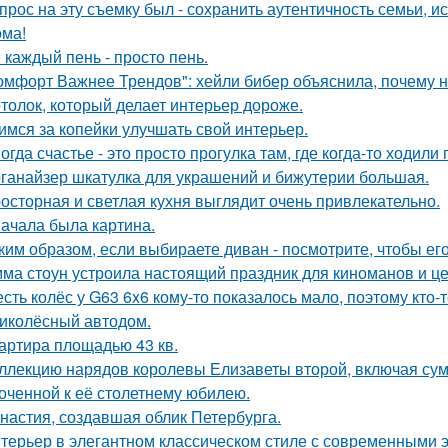
прос на эту съемку был - сохранить аутентичность семьи, и
ома!
 каждый пень - просто пень.
омфорт Важнее Трендов": хейли бибер объяснила, почему н
толок, который делает интерьер дороже.
имся за копейки улучшать свой интерьер.
огда счастье - это просто прогулка там, где когда-то ходили 
ганайзер шкатулка для украшений и бижутерии большая.
осторная и светлая кухня выглядит очень привлекательно.
ачала была картина.
ким образом, если выбираете диван - посмотрите, чтобы ег
ма стоун устроила настоящий праздник для киноманов и ц
сть колёс у G63 6x6 кому-то показалось мало, поэтому кто
иколёсный автодом.
артира площадью 43 кв.
ллекцию нарядов королевы Елизаветы второй, включая сумо
оченной к её столетнему юбилею.
настия, создавшая облик Петербурга.
терьер в элегантном классическом стиле с современными 