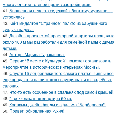
много лет стоит стеной против застройщиков.
41.
Брошенная невеста сиделкой к богатому мужчине …
устроилась.
42.
Кейт миддлтон "Странное" пальто из бабушкиного
сундука надела.
43.
Дизайн - проект этой просторной квартиры площадью
около 100 м мы разработали для семейной пары с двумя
детьми.
44.
Автор - Марина Тараканова.
45.
Сервис "Вместе с Культурой" поможет организовать
мероприятие в исторических интерьерах Москвы.
46.
Спустя 15 лет реплики того самого платья Пиппы всё
ещё продаются на винтажных аукционах и в свадебных
салонах.
47.
Что-то есть особенное в спальнях под самой крышей.
48.
* трёхкомнатная квартира 50 кв.
49.
Костюмы джейн фонды из фильма "Барбарелла".
50.
Привет, обновленная кухня!