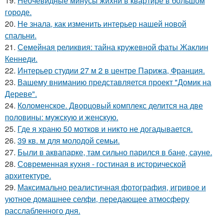
19.
Неочевидные минусы жихни в квартире в большом
городе.
20.
Не знала, как изменить интерьер нашей новой
спальни.
21.
Семейная реликвия: тайна кружевной фаты Жаклин
Кеннеди.
22.
Интерьер студии 27 м 2 в центре Парижа, Франция.
23.
Вашему вниманию представляется проект "Домик на
Дереве".
24.
Коломенское. Дворцовый комплекс делится на две
половины: мужскую и женскую.
25.
Где я храню 50 мотков и никто не догадывается.
26.
39 кв. м для молодой семьи.
27.
Были в аквапарке, там сильно парился в бане, сауне.
28.
Современная кухня - гостиная в исторической
архитектуре.
29.
Максимально реалистичная фотография, игривое и
уютное домашнее селфи, передающее атмосферу
расслабленного дня.