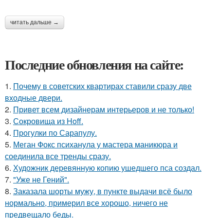
читать дальше →
Последние обновления на сайте:
1.
Почему в советских квартирах ставили сразу две
входные двери.
2.
Привет всем дизайнерам интерьеров и не только!
3.
Сокровища из Hoff.
4.
Прогулки по Сарапулу.
5.
Меган Фокс психанула у мастера маникюра и
соединила все тренды сразу.
6.
Художник деревянную копию ушедшего пса создал.
7.
"Уже не Гений".
8.
Заказала шорты мужу, в пункте выдачи всё было
нормально, примерил все хорошо, ничего не
предвещало беды.