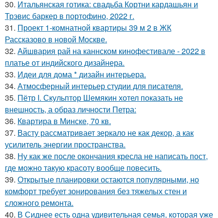
30.
Итальянская готика: свадьба Кортни кардашьян и
Трэвис баркер в портофино, 2022 г.
31.
Проект 1-комнатной квартиры 39 м 2 в ЖК
Рассказово в новой Москве.
32.
Айшвария рай на каннском кинофестивале - 2022 в
платье от индийского дизайнера.
33.
Идеи для дома * дизайн интерьера.
34.
Атмосферный интерьер студии для писателя.
35.
Пётр I. Скульптор Шемякин хотел показать не
внешность, а образ личности Петра:
36.
Квартира в Минске, 70 кв.
37.
Васту рассматривает зеркало не как декор, а как
усилитель энергии пространства.
38.
Ну как же после окончания кресла не написать пост,
где можно такую красоту вообще повесить.
39.
Открытые планировки остаются популярными, но
комфорт требует зонирования без тяжелых стен и
сложного ремонта.
40.
В Сиднее есть одна удивительная семья, которая уже