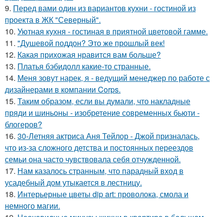
9.
Перед вами один из вариантов кухни - гостиной из
проекта в ЖК "Северный".
10.
Уютная кухня - гостиная в приятной цветовой гамме.
11.
"Душевой поддон? Это же прошлый век!
12.
Какая прихожая нравится вам больше?
13.
Платья бэбидолл какие-то странные.
14.
Меня зовут нарек, я - ведущий менеджер по работе с
дизайнерами в компании Corps.
15.
Таким образом, если вы думали, что накладные
пряди и шиньоны - изобретение современных бьюти -
блогеров?
16.
30-Летняя актриса Аня Тейлор - Джой призналась,
что из-за сложного детства и постоянных переездов
семьи она часто чувствовала себя отчужденной.
17.
Нам казалось странным, что парадный вход в
усадебный дом утыкается в лестницу.
18.
Интерьерные цветы dip art: проволока, смола и
немного магии.