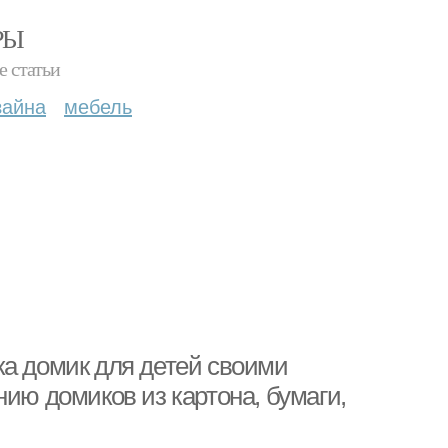
РЫ
е статьи
зайна
мебель
ка домик для детей своими
нию домиков из картона, бумаги,