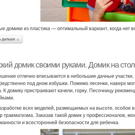
ые домики из пластика — оптимальный вариант, когда нет 
ь дальше →
ский домик своими руками. Домик на стол
ешение отлично вписывается в небольшие дачные участки, т
редственно под дном избушки. Помимо лесенки, наверх мо
а. К домику пристраивают качели, горку. Песочницу рекомен
йками.
азработке всех моделей, размещаемых на высоте, особое 
р травматизма. Заказав такой домик у профессионалов, мо
манности и всесторонней безопасности для ребенка.