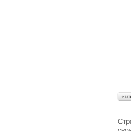
читат
Стр
сво