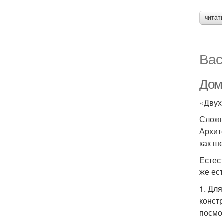
читат
Вас
Дом
«Двух
Сложн
Архит
как ш
Естес
же ес
1. Дл
конст
посмо