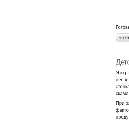
Готов
читат
Дет
Это р
непос
стенк
скаме
При р
факто
проду