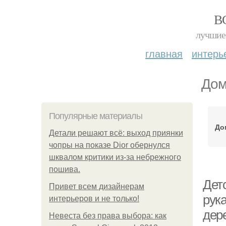
В
лучшие 
главная
интерь
Дом
Популярные материалы
До
Детали решают всё: выход приянки
чопры на показе Dior обернулся
шквалом критики из-за небрежного
пошива.
Дет
Привет всем дизайнерам
рук
интерьеров и не только!
дер
Невеста без права выбора: как