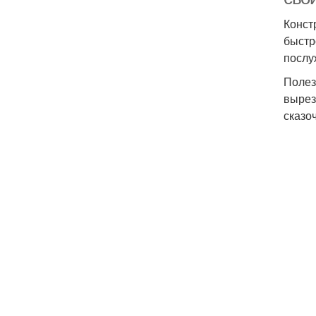
Конст
быстр
послу
Полез
вырез
сказо