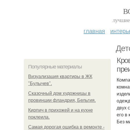
В
лучшие 
главная
интерь
Дет
Кро
Популярные материалы
пре
Визуализация квартиры в ЖК
Компа
"Булычев".
комна
издел
Сказочный дом художницы в
одежд
провинции фландрия, Бельгия.
двух 
Кирпич в прихожей и на кухне
его в
поклеила.
Без м
Самая дорогая ошибка в ремонте -