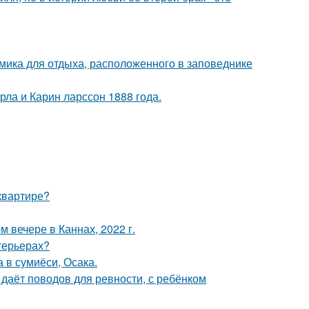
мика для отдыха, расположенного в заповеднике
ла и Карин ларссон 1888 года.
квартире?
 вечере в Каннах, 2022 г.
нтерьерах?
 в сумиёси, Осака.
 даёт поводов для ревности, с ребёнком