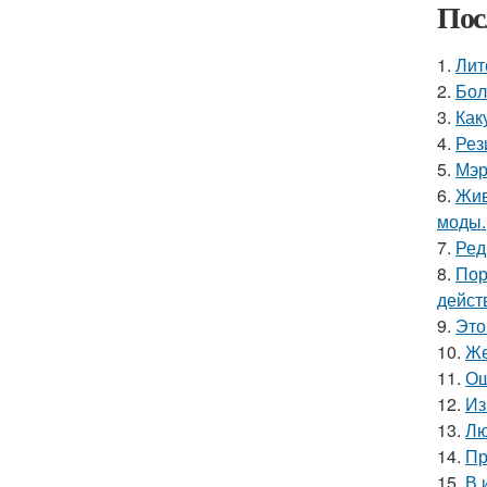
Пос
1.
Лит
2.
Бол
3.
Как
4.
Рез
5.
Мэр
6.
Жив
моды.
7.
Ред
8.
Пор
дейст
9.
Это
10.
Же
11.
Ош
12.
Из
13.
Лю
14.
Пр
15.
В 