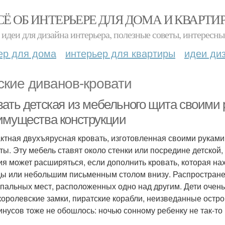
СЁ ОБ ИНТЕРЬЕРЕ ДЛЯ ДОМА И КВАРТИ
идеи для дизайна интерьера, полезные советы, интересны
ер для дома
интерьер для квартиры
идеи ди
ские диванов-кровати
вать детская из мебельного щита своими 
имущества конструкции
ктная двухъярусная кровать, изготовленная своими руками
ты. Эту мебель ставят около стенки или посредине детской
ия может расширяться, если дополнить кровать, которая на
ы или небольшим письменным столом внизу. Распространен
спальных мест, расположенных одно над другим. Дети очень
 королевские замки, пиратские корабли, неизведанные остро
инусов тоже не обошлось: ночью сонному ребенку не так-то 