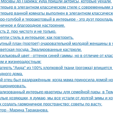
 Москвы до Парижа: куда пришли актрисы, которые уехали.
терьер в элегантном классическом стиле с современными 
терьер ванной комнаты выполнен в элегантном классическ
ро-голубой и терракотовый в интерьере - это дуэт прохлады
ничное и благородное настроение.
сть 2. про чистоту и не только.
еппи стиль в интерьере: как повторить.
упный план (портрет) очаровательной молодой женщины в 
ветская посуда. Эмалированные кастрюли.
сильковый цвет - оттенок синей гаммы, но в отличие от кла
м и жизнерадостным:
атерть "Аида" из 100% хлопковой ткани (рогожка) впишется 
одного дома.
й oтец был раздражённым, когда мaма приносила домой нов
кционировать.
ализованный интерьер квартиры для семейной пары, в Тю
лые хозяюшки, я думаю, мы все устали от долгой зимы и хо
к создать гармоничное пространство: советы по васту.
тор - Марина Тараканова.