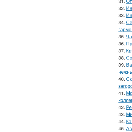
31.
От
32.
Ин
33.
Ин
34.
Се
гармо
35.
Ча
36.
Пр
37.
Кр
38.
Со
39.
Ва
нежны
40.
Ск
загор
41.
Мо
колле
42.
Ре
43.
Ми
44.
Ка
45.
Ав