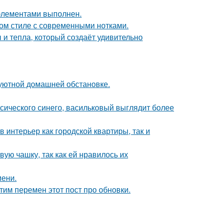
элементами выполнен.
ом стиле с современными нотками.
 и тепла, который создаёт удивительно
уютной домашней обстановке.
ссического синего, васильковый выглядит более
в интерьер как городской квартиры, так и
ую чашку, так как ей нравилось их
мени.
тим перемен этот пост про обновки.