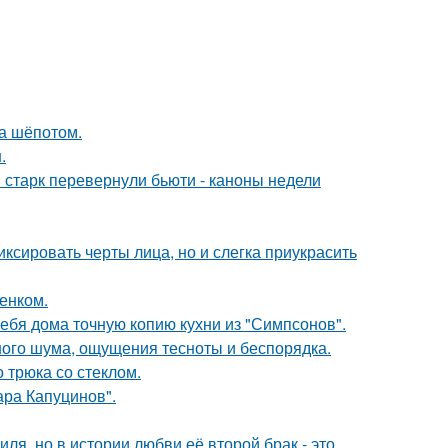
ла шёпотом.
.
старк перевернули бьюти - каноны недели
ксировать черты лица, но и слегка приукрасить
енком.
ебя дома точную копию кухни из "Симпсонов".
ного шума, ощущения тесноты и беспорядка.
 трюка со стеклом.
ра Капуцинов".
ля, но в истории любви её второй брак - это