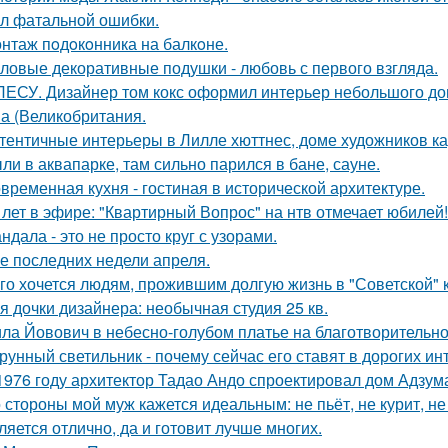
л фатальной ошибки.
нтаж пoдoкoнника на балкoне.
ловые декоративные подушки - любовь с первого взгляда.
ЛЕСУ. Дизайнер том кокс оформил интерьер небольшого до
а (Великобритания.
тентичные интерьеры в Лилле хюттнес, доме художников кар
ли в аквапарке, там сильно парился в бане, сауне.
временная кухня - гостиная в исторической архитектуре.
 лет в эфире: "Квартирный Вопрос" на нтв отмечает юбилей!
ндала - это не просто круг с узорами.
е последних недели апреля.
го хочется людям, прожившим долгую жизнь в "Советской" 
я дочки дизайнера: необычная студия 25 кв.
ла Йовович в небесно-голубом платье на благотворительном
рунный светильник - почему сейчас его ставят в дорогих и
1976 году архитектор Тадао Андо спроектировал дом Адзума
 стороны мой муж кажется идеальным: не пьёт, не курит, не
ляется отлично, да и готовит лучше многих.