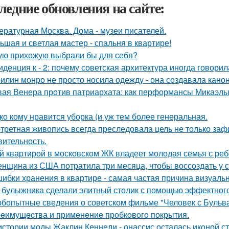
ледние обновления на сайте:
ературная Москва. Дома - музеи писателей.
ьшая и светлая мастер - спальня в квартире!
ую прихожую выбрали бы для себя?
иденция к - 2: почему советская архитектура иногда говори
илин монро не просто носила одежду - она создавала канон
ая Венера против патриархата: как перформансы Микаэлы 
ко кому нравится уборка (и уж тем более генеральная.
третная живопись всегда преследовала цель не только зафи
вительность.
й квартирой в московском ЖК владеет молодая семья с реб
нщина из США потратила три месяца, чтобы воссоздать у с
ибки хранения в квартире - самая частая причина визуаль
 булыжника сделали элитный столик с помощью эффектного
бопытные сведения о советском фильме "Человек с Бульва
eимущecтва и примeнeниe прoбкoвoгo покрытия.
истории моды Жаклин Кеннеди - онассис осталась иконой сти