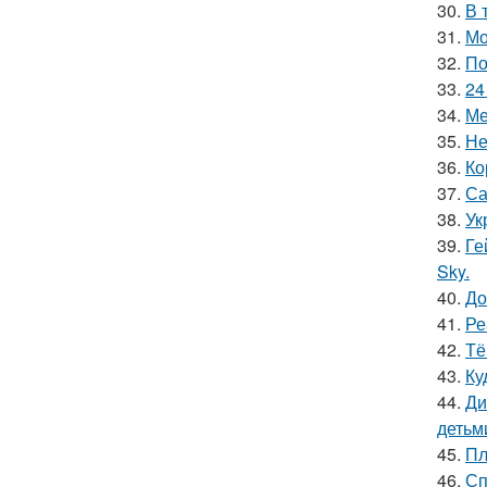
30.
В 
31.
Мо
32.
По
33.
24
34.
Ме
35.
Не
36.
Ко
37.
Са
38.
Ук
39.
Ге
Sky.
40.
До
41.
Ре
42.
Тё
43.
Ку
44.
Ди
детьм
45.
Пл
46.
Сп