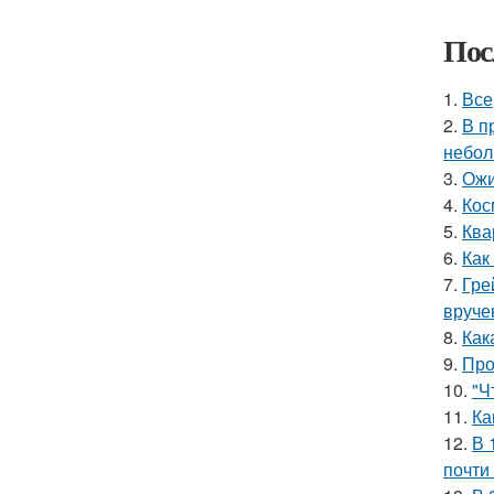
Пос
1.
Все
2.
В п
небол
3.
Ожи
4.
Кос
5.
Ква
6.
Как
7.
Гре
вруче
8.
Как
9.
Про
10.
"Ч
11.
Ка
12.
В 
почти