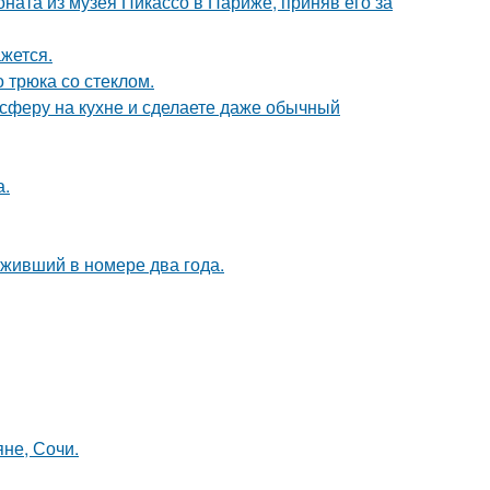
оната из музея Пикассо в Париже, приняв его за
жется.
 трюка со стеклом.
сферу на кухне и сделаете даже обычный
а.
оживший в номере два года.
яне, Сочи.