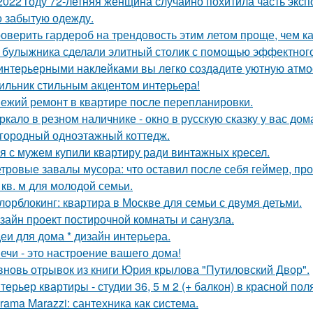
2022 году 72-летняя женщина случайно похитила часть эксп
о забытую одежду.
оверить гардероб на трендовость этим летом проще, чем ка
 булыжника сделали элитный столик с помощью эффектного
интерьерными наклейками вы легко создадите уютную атмо
ильник стильным акцентом интерьера!
ежий ремонт в квартире после перепланировки.
ркало в резном наличнике - окно в русскую сказку у вас дом
городный одноэтажный коттедж.
я с мужем купили квартиру ради винтажных кресел.
тровые завалы мусора: что оставил после себя геймер, пр
 кв. м для молодой семьи.
лорблокинг: квартира в Москве для семьи с двумя детьми.
зайн проект постирочной комнаты и санузла.
еи для дома * дизайн интерьера.
ечи - это настроение вашего дома!
вновь отрывок из книги Юрия крылова "Путиловский Двор".
терьер квартиры - студии 36, 5 м 2 (+ балкон) в красной пол
rama Marazzi: сантехника как система.