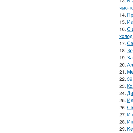
13.
В 
чью-т
14.
Пр
15.
Из
16.
С 
холод
17.
Св
18.
Зе
19.
За
20.
Ал
21.
Ме
22.
39
23.
Ко
24.
Ди
25.
Ид
26.
Св
27.
И 
28.
Ин
29.
Ke