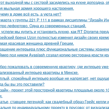
тот выходной мы с сестрой засиделись на кухне допоздна, о
я мыльная армия хорошего настроения.
чему в доме всё есть, а уюта нет?
 марта у группы 221 Р 111 в рамках дисциплины "Дизайн И
тро лефортово. Одна из современных станций.
 успели мы купить и установить кухню, как RT Diorama пред
рейский бренд Uzon полностью изменил дизайн своих кремов
мая красивая женщина древней Греции.
рашение интерьера плюс функциональные системы хранен
ймер под ником Avaslash создал копию ресторана красти кр
бро пожаловать в современную квартиру, где интерьер уже
ализованный интерьер квартиры в Минске.
плый, спокойный интерьер вообще не напрягает, нет ощущ
да бы вы это поставили?
зайн - проект этой просторной квартиры площадью около 1
и.
атье, ставшее легендой: как свадебный образ Грейс келли 
альня по индивидуальному проекту в прусово: от визуализ