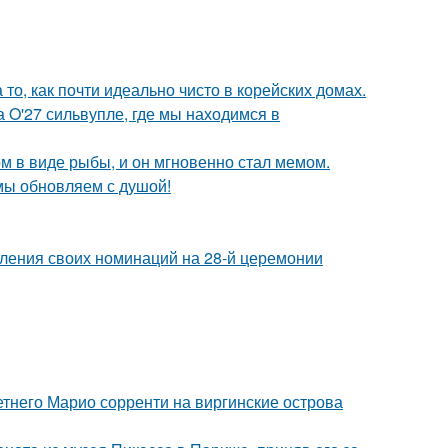
то, как почти идеально чисто в корейских домах.
 O'27 сильвупле, где мы находимся в
м в виде рыбы, и он мгновенно стал мемом.
 мы обновляем с душой!
вления своих номинаций на 28-й церемонии
летнего Марио сорренти на виргинские острова