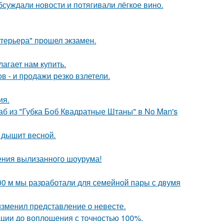
бсуждали новости и потягивали лёгкое вино.
нтерьера" прошел экзамен.
лагает нам купить.
 - и продажи резко взлетели.
ия.
аб из "Губка Боб Квадратные Штаны" в No Man's
 дышит весной.
ения вылизанного шоурума!
00 м мы разработали для семейной пары с двумя
изменил представление о невесте.
ации до воплощения с точностью 100%.