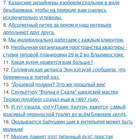
7.
Казахские дизайнеры изобрели спальник в виде
бешбармака, чтобы на природе вам снились
исключительно углеводы.
8.
Абсолютный питер за окном и наш интерьер
дополняют друг друга.
9.
Мы индивидуально работаем с каждым клиентом.
10.
Необычная организация пространства квартиры -
студии типовой планировки 29 м 2 во Владивостоке.
11.
Какая кухня нравится вам больше?
12.
Голливудская актриса Энн хэтэуэй сообщила, что
беременна в третий раз.
13.
"Душевой поддон? Это же прошлый век!
14.
Скульптуру "Волна и Скала" шведский мастер
Теодор лундберг создал ещё в 1897 году.
15.
Я тут узнала, что у Пэрис Хилтон, кажется, самый
красивый переносной туалет во всём Беверли хиллз.
16.
Оказывается бабушкин шик в интерьере может быть
модным!
17.
Многие помнят этот типичный дуэт: простая