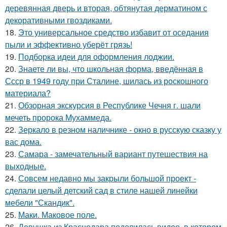
деревянная дверь и вторая, обтянутая дерматином с
декоративными гвоздиками.
18.
Это универсальное средство избавит от оседания
пыли и эффективно уберёт грязь!
19.
Подборка идеи для оформления лоджии.
20.
Знаете ли вы, что школьная форма, введённая в
Ссср в 1949 году при Сталине, шилась из роскошного
материала?
21.
Обзорная экскурсия в Республике Чечня г. шали
мечеть пророка Мухаммеда.
22.
Зеркало в резном наличнике - окно в русскую сказку у
вас дома.
23.
Самара - замечательный вариант путешествия на
выходные.
24.
Совсем недавно мы закрыли большой проект -
сделали целый детский сад в стиле нашей линейки
мебели "Скандик".
25.
Маки. Маковое поле.
26.
Девушка из Краснодара поделилась видео, в котором