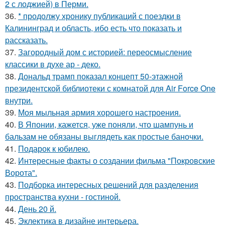
2 с лоджией) в Перми.
36.
* продолжу хронику публикаций с поездки в
Калининград и область, ибо есть что показать и
рассказать.
37.
Загородный дом с историей: переосмысление
классики в духе ар - деко.
38.
Дональд трамп показал концепт 50-этажной
президентской библиотеки с комнатой для Air Force One
внутри.
39.
Моя мыльная армия хорошего настроения.
40.
В Японии, кажется, уже поняли, что шампунь и
бальзам не обязаны выглядеть как простые баночки.
41.
Подарок к юбилею.
42.
Интересные факты о создании фильма "Покровские
Ворота".
43.
Подборка интересных решений для разделения
пространства кухни - гостиной.
44.
День 20 й.
45.
Эклектика в дизайне интерьера.