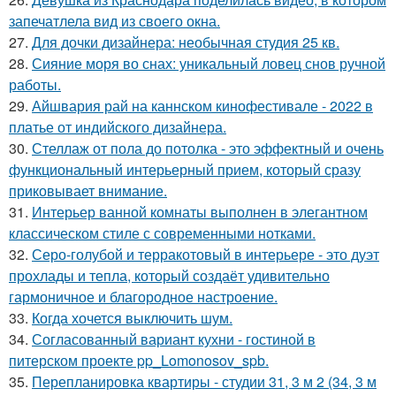
запечатлела вид из своего окна.
27.
Для дочки дизайнера: необычная студия 25 кв.
28.
Сияние моря во снах: уникальный ловец снов ручной
работы.
29.
Айшвария рай на каннском кинофестивале - 2022 в
платье от индийского дизайнера.
30.
Стеллаж от пола до потолка - это эффектный и очень
функциональный интерьерный прием, который сразу
приковывает внимание.
31.
Интерьер ванной комнаты выполнен в элегантном
классическом стиле с современными нотками.
32.
Серо-голубой и терракотовый в интерьере - это дуэт
прохлады и тепла, который создаёт удивительно
гармоничное и благородное настроение.
33.
Когда хочется выключить шум.
34.
Согласованный вариант кухни - гостиной в
питерском проекте pp_Lomonosov_spb.
35.
Перепланировка квартиры - студии 31, 3 м 2 (34, 3 м