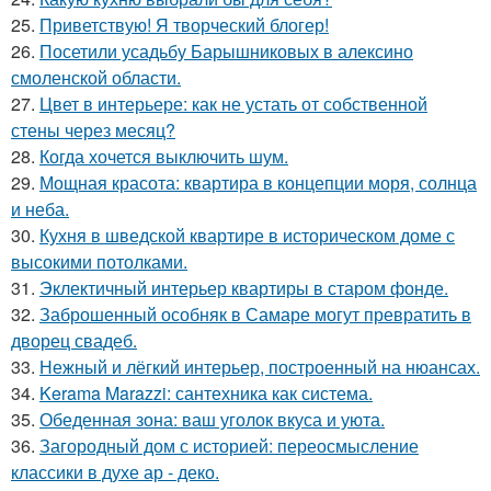
25.
Приветствую! Я творческий блогер!
26.
Посетили усадьбу Барышниковых в алексино
смоленской области.
27.
Цвет в интерьере: как не устать от собственной
стены через месяц?
28.
Когда хочется выключить шум.
29.
Мощная красота: квартира в концепции моря, солнца
и неба.
30.
Кухня в шведской квартире в историческом доме с
высокими потолками.
31.
Эклектичный интерьер квартиры в старом фонде.
32.
Заброшенный особняк в Самаре могут превратить в
дворец свадеб.
33.
Нежный и лёгкий интерьер, построенный на нюансах.
34.
Kerama Marazzi: сантехника как система.
35.
Обеденная зона: ваш уголок вкуса и уюта.
36.
Загородный дом с историей: переосмысление
классики в духе ар - деко.