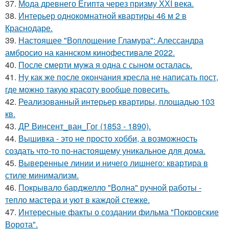
37.
Мода древнего Египта через призму ХХI века.
38.
Интерьер однокомнатной квартиры 46 м 2 в
Краснодаре.
39.
Настоящее "Воплощение Гламура": Алессандра
амбросио на каннском кинофестивале 2022.
40.
После смерти мужа я одна с сыном осталась.
41.
Ну как же после окончания кресла не написать пост,
где можно такую красоту вообще повесить.
42.
Реализованный интерьер квартиры, площадью 103
кв.
43.
ДР Винсент_ван_Гог (1853 - 1890).
44.
Вышивка - это не просто хобби, а возможность
создать что-то по-настоящему уникальное для дома.
45.
Выверенные линии и ничего лишнего: квартира в
стиле минимализм.
46.
Покрывало барджелло "Волна" ручной работы -
тепло мастера и уют в каждой стежке.
47.
Интересные факты о создании фильма "Покровские
Ворота".