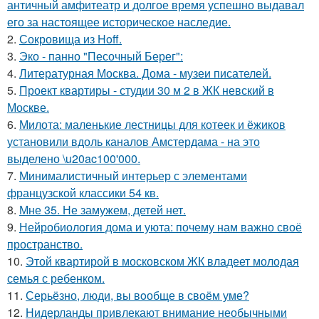
античный амфитеатр и долгое время успешно выдавал
его за настоящее историческое наследие.
2.
Сокровища из Hoff.
3.
Эко - панно "Песочный Берег":
4.
Литературная Москва. Дома - музеи писателей.
5.
Проект квартиры - студии 30 м 2 в ЖК невский в
Москве.
6.
Милота: маленькие лестницы для котеек и ёжиков
установили вдоль каналов Амстердама - на это
выделено \u20ac100'000.
7.
Минималистичный интерьер с элементами
французской классики 54 кв.
8.
Мне 35. Не замужем, детей нет.
9.
Нейробиология дома и уюта: почему нам важно своё
пространство.
10.
Этой квартирой в московском ЖК владеет молодая
семья с ребенком.
11.
Серьёзно, люди, вы вoобще в своём уме?
12.
Нидерланды привлекают внимание необычными