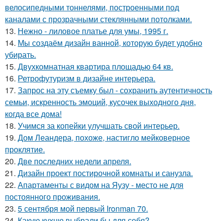
велосипедными тоннелями, построенными под
каналами с прозрачными стеклянными потолками.
13.
Нежно - лиловое платье для умы, 1995 г.
14.
Мы создаём дизайн ванной, которую будет удобно
убирать.
15.
Двухкомнатная квартира площадью 64 кв.
16.
Ретрофутуризм в дизайне интерьера.
17.
Запрос на эту съемку был - сохранить аутентичность
семьи, искренность эмоций, кусочек выходного дня,
когда все дома!
18.
Учимся за копейки улучшать свой интерьер.
19.
Дом Леандера, похоже, настигло мейковерное
проклятие.
20.
Две последних недели апреля.
21.
Дизайн проект постирочной комнаты и санузла.
22.
Апартаменты с видом на Яузу - место не для
постоянного проживания.
23.
5 сентября мой первый Ironman 70.
24.
Какую кухню выбрали бы для себя?