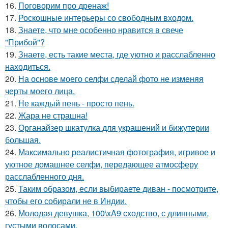
16.
Поговорим про дренаж!
17.
Роскошные интерьеры со свободным входом.
18.
Знаете, что мне особенно нравится в свече
"Прибой"?
19.
Знаете, есть такие места, где уютно и расслабленно
находиться.
20.
На основе моего селфи сделай фото не изменяя
черты моего лица.
21.
Не каждый пень - просто пень.
22.
Жара не страшна!
23.
Органайзер шкатулка для украшений и бижутерии
большая.
24.
Максимально реалистичная фотография, игривое и
уютное домашнее селфи, передающее атмосферу
расслабленного дня.
25.
Таким образом, если выбираете диван - посмотрите,
чтобы его собирали не в Индии.
26.
Молодая девушка, 100\xA9 сходство, с длинными,
густыми волосами.