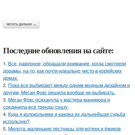
читать дальше →
Последние обновления на сайте:
1.
Все, наверное, обращали внимание, когда смотрели
дорамы, на то, как почти идеально чисто в корейских
домах.
2.
Пока все выбирают между одним модным дизайном и
другим, Меган Фокс решила вообще не выбирать.
3.
Меган Фокс психанула у мастера маникюра и
соединила все тренды сразу.
4.
Куда я колокольчики и какова их дальнейшая судьба
использую?
5.
Милота: маленькие лестницы для котеек и ёжиков