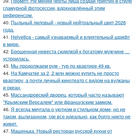
39.
Промпт: Не меняй черты лица создай триптих в стиле
гламурной фотосессии, вдохновлённый этим
референсом.
40.
Пыльный лиловый - новый нейтральный цвет 2026
года.
41.
Helvetica - самый узнаваемый и влиятельный шрифт
в мире.
42.
Брошенная невеста сиделкой к богатому мужчине …
устроилась.
43.
Мы продолжаем рум - тур по квартире 49 кв.
44.
На Камчатке за 2, 2 млн можно купить не просто
квартиру, а почти личный кинотеатр с видом на вулканы
и океан.
45.
Массандровский дворец, который часто называют
"Крымским Версалем" или французским замком.
46.
Я всегда мечтала о уютном и стильном доме, но не
таком, вылизанном, где все идеально, как будто никто не
живет.
47.
Машенька. Новый ресторан русской кухни от