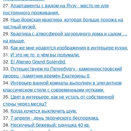
27.
Апартаменты с видом на Яузу - место не для
постоянного проживания.
28.
Нью-йоркская квартира, которая больше похожа на
частный музей.
29.
Квартира с атмосферой загородного дома и садом …
на крыше.
30.
Как же мне нравятся изображения в интерьере кухни.
31.
И это не то, о чём вы подумали.
32.
El Ateneo Grand Splendid.
33.
Путешествуем по Петербургу - каменноостровский
дворец - памятник времён Екатерины II.
34.
Интерьер ванной комнаты выполнен в элегантном
классическом стиле с современными нотками.
35.
Цвет в интерьере: как не устать от собственной
стены через месяц?
36.
Когда хочется выключить шум.
37.
7 апреля - день творческого беспорядка.
38.
Нескучный бежевый: однушка 40 кв.