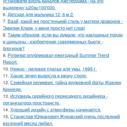
установили вдоль каналов Амстердама - на это
выделено \u20ac100'000.
6.
Детская для мальчика 12, 6 м 2.
7.
Ваай, какой же простенький стиль у матери драконов -
Эмилии Кларк, у меня просто нет слов!
8.
Таким образом, если вы думали, что накладные пряди
и шиньоны - изобретение современных бьюти -
блогеров?
9.
Pinterest опубликовал ежегодный Summer Trend
Report.
10.
Нежно - лиловое платье для умы, 1995 г.
11.
Ханде эрчел выросла в икону стиля.
12.
Семейная реликвия: тайна кружевной фаты Жаклин
Кеннеди.
13.
Исповедь серийного переездного дизайнера -
организатора пространств.
14.
Хороший дизайн с атмосферы начинается.
15.
Станислав Юлианович Жуковский очень последний
весенний месяц любил.