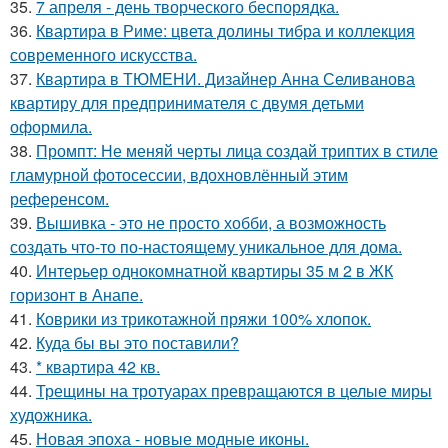
35.
7 апреля - день творческого беспорядка.
36.
Квартира в Риме: цвета долины тибра и коллекция
современного искусства.
37.
Квартира в ТЮМЕНИ. Дизайнер Анна Селиванова
квартиру для предпринимателя с двумя детьми
оформила.
38.
Промпт: Не меняй черты лица создай триптих в стиле
гламурной фотосессии, вдохновлённый этим
референсом.
39.
Вышивка - это не просто хобби, а возможность
создать что-то по-настоящему уникальное для дома.
40.
Интерьер однокомнатной квартиры 35 м 2 в ЖК
горизонт в Анапе.
41.
Коврики из трикотажной пряжи 100% хлопок.
42.
Куда бы вы это поставили?
43.
* квартира 42 кв.
44.
Трещины на тротуарах превращаются в целые миры
художника.
45.
Новая эпоха - новые модные иконы.