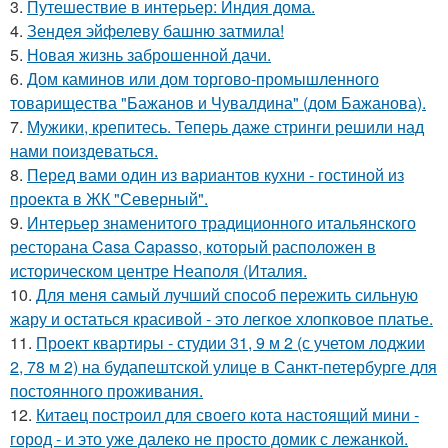
3.
Путешествие в интерьер: Индия дома.
4.
Зендея эйфелеву башню затмила!
5.
Новая жизнь заброшенной дачи.
6.
Дом каминов или дом торгово-промышленного
товарищества "Бажанов и Чувалдина" (дом Бажанова).
7.
Мужики, крепитесь. Теперь даже стринги решили над
нами поиздеваться.
8.
Перед вами один из вариантов кухни - гостиной из
проекта в ЖК "Северный".
9.
Интерьер знаменитого традиционного итальянского
ресторана Casa Capasso, который расположен в
историческом центре Неаполя (Италия.
10.
Для меня самый лучший способ пережить сильную
жару и остаться красивой - это легкое хлопковое платье.
11.
Проект квартиры - студии 31, 9 м 2 (с учетом лоджии
2, 78 м 2) на будапештской улице в Санкт-петербурге для
постоянного проживания.
12.
Китаец построил для своего кота настоящий мини -
город - и это уже далеко не просто домик с лежанкой.