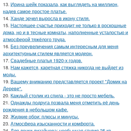
13.
Ирина шейк показала, как выглядеть на миллион,
надев самое простое платье.
14.
Ханде эрчел выросла в икону стиля.
15.
Настоящее счастье приходит не только в роскошные
дома, но и в тесные комнаты, наполненные усталостью и
атмосферой тяжёлого труда.
16.
Без преувеличения самым интересным для меня
архитектурным стилем является модерн.
17.
Свадебные платья 1920-х годов.
18.
Нам кажется, каретная стяжка никогда не выйдет из
моды.
19.
Вашему вниманию представляется проект "Домик на
Дереве".
20.
Каждый столик из спила - это не просто мебель.
21.
Однажды подруга позвала меня отметить её день
рождения в небольшом кафе.
22.
Жидкиe обои: плюсы и минуcы.
23.
Атмосфера изысканности и комфорта.
24.
Для дочки дизайнера: необычная студия 25 кв.