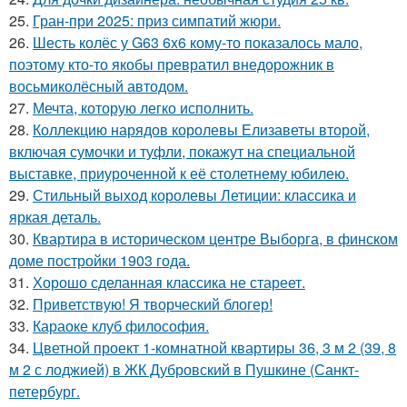
25.
Гран-при 2025: приз симпатий жюри.
26.
Шесть колёс у G63 6x6 кому-то показалось мало,
поэтому кто-то якобы превратил внедорожник в
восьмиколёсный автодом.
27.
Мечта, которую легко исполнить.
28.
Коллекцию нарядов королевы Елизаветы второй,
включая сумочки и туфли, покажут на специальной
выставке, приуроченной к её столетнему юбилею.
29.
Стильный выход королевы Летиции: классика и
яркая деталь.
30.
Квартира в историческом центре Выборга, в финском
доме постройки 1903 года.
31.
Хорошо сделанная классика не стареет.
32.
Приветствую! Я творческий блогер!
33.
Караоке клуб философия.
34.
Цветной проект 1-комнатной квартиры 36, 3 м 2 (39, 8
м 2 с лоджией) в ЖК Дубровский в Пушкине (Санкт-
петербург.