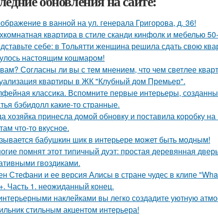
ледние обновления на сайте:
ображение в ванной на ул. генерала Григорова, д. 36!
хкомнатная квартира в стиле сканди кинфолк и мебелью 50-
дставьте себе: в Тольятти женщина решила сдать свою кварт
улось настоящим кошмаром!
 вам? Согласны ли вы с тем мнением, что чем светлее квар
уализация квартиры в ЖК "Клубный дом Премьер".
фейная классика. Вспомните первые интерьеры, созданн
тья бэбидолл какие-то странные.
да хозяйка принесла домой обновку и поставила коробку на 
там что-то вкусное.
зывается бабушкин шик в интерьере может быть модным!
огие помнят этот типичный дуэт: простая деревянная дверь
ативными гвоздиками.
ен Стефани и ее версия Алисы в стране чудес в клипе "What
+. Часть 1. неожиданный конец.
интерьерными наклейками вы легко создадите уютную атмо
ильник стильным акцентом интерьера!