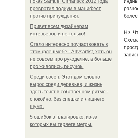
индив
показ Samuel Cirnansck 2012 года
разно
превратил подиум в манифест
более
против принуждения.
Привет всем дизайнерам
H2. Ч
интерьеров и не только!
Схема
Стало интересно поучаствовать в
прост
этом флешмобе - Artvsartist, хоть он
завис
не совсем про рукоделие, а больше
про живопись, рисунок.
Среди сосен. Этот дом словно
вырос среди деревьев, и жизнь
здесь течет в собственном ритме -
спокойно, без спешки и лишнего
шума.
5 ошибок в планировке, из-за
которых вы теряете метры.