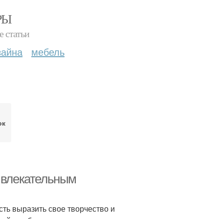
РЫ
е статьи
зайна
мебель
ок
ривлекательным
сть выразить свое творчество и