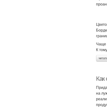
проан
Цвето
Бордю
грани
Чаще 
К том
читат
Как
Прида
на лу
реали
проду