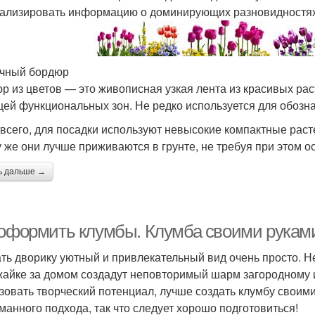
ализировать информацию о доминирующих разновидностях
чный бордюр
р из цветов — это живописная узкая лента из красивых ра
цей функциональных зон. Не редко используется для обозн
всего, для посадки используют невысокие компактные расте
у же они лучше приживаются в грунте, не требуя при этом о
ь дальше →
 оформить клумбы. Клумба своими рукам
ть дворику уютный и привлекательный вид очень просто. Н
жайке за домом создадут неповторимый шарм загородному 
зовать творческий потенциал, лучше создать клумбу своим
манного подхода, так что следует хорошо подготовиться!