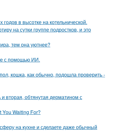
х годов в высотке на котельнической.
иру на сутки группе подростков, и это
тира, тем она уютнее?
ые с помощью ИИ.
пол, кошка, как обычно, подошла проверить -
 и вторая, обтянутая дерматином с
 You Waiting For?
сферу на кухне и сделаете даже обычный