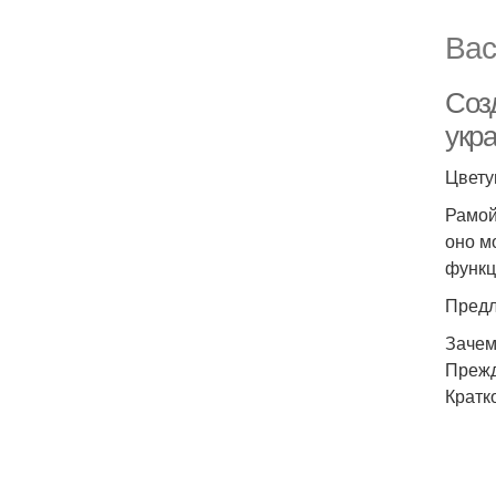
Вас
Соз
укра
Цвету
Рамой
оно м
функц
Предл
Зачем
Прежд
Кратк