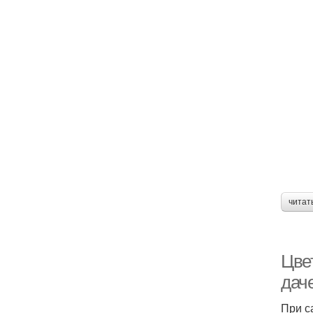
читат
Цве
даче
При с