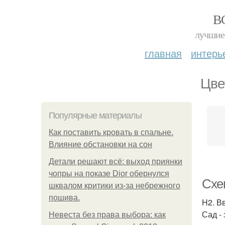
В
лучшие 
главная
интерь
Цве
Популярные материалы
Как поставить кровать в спальне.
Влияние обстановки на сон
Детали решают всё: выход приянки
чопры на показе Dior обернулся
Схе
шквалом критики из-за небрежного
пошива.
H2. В
Сад -
Невеста без права выбора: как