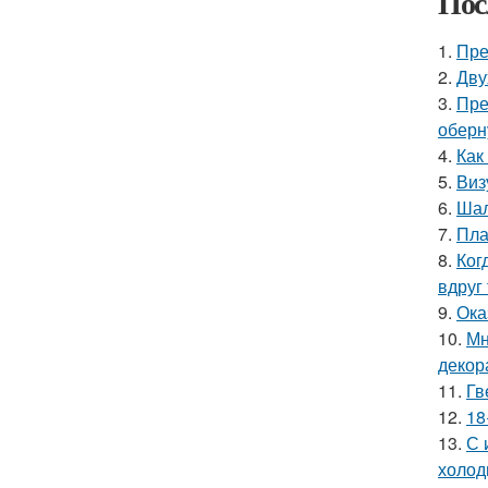
Пос
1.
Пре
2.
Дву
3.
Пре
оберн
4.
Как
5.
Виз
6.
Шал
7.
Пла
8.
Ког
вдруг 
9.
Ока
10.
Мн
декор
11.
Гв
12.
18
13.
С 
холод