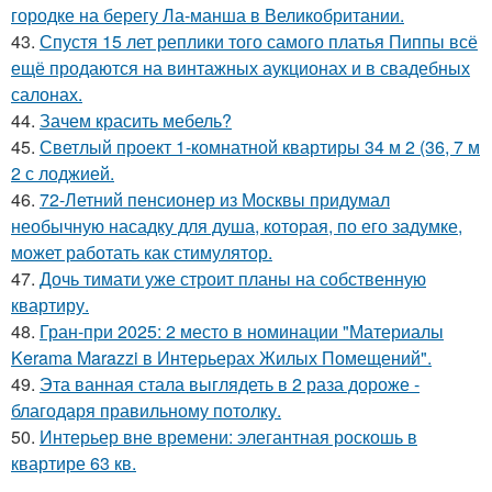
городке на берегу Ла-манша в Великобритании.
43.
Спустя 15 лет реплики того самого платья Пиппы всё
ещё продаются на винтажных аукционах и в свадебных
салонах.
44.
Зачем красить мебель?
45.
Светлый проект 1-комнатной квартиры 34 м 2 (36, 7 м
2 с лоджией.
46.
72-Летний пенсионер из Москвы придумал
необычную насадку для душа, которая, по его задумке,
может работать как стимулятор.
47.
Дочь тимати уже строит планы на собственную
квартиру.
48.
Гран-при 2025: 2 место в номинации "Материалы
Kerama Marazzi в Интерьерах Жилых Помещений".
49.
Эта ванная стала выглядеть в 2 раза дороже -
благодаря правильному потолку.
50.
Интерьер вне времени: элегантная роскошь в
квартире 63 кв.