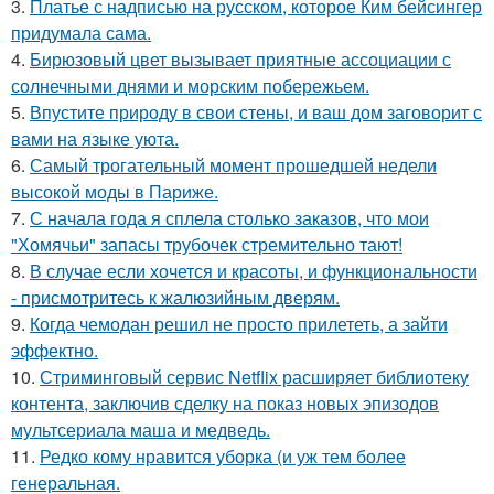
3.
Платье с надписью на русском, которое Ким бейсингер
придумала сама.
4.
Бирюзовый цвет вызывает приятные ассоциации с
солнечными днями и морским побережьем.
5.
Впустите природу в свои стены, и ваш дом заговорит с
вами на языке уюта.
6.
Самый трогательный момент прошедшей недели
высокой моды в Париже.
7.
С начала года я сплела столько заказов, что мои
"Хомячьи" запасы трубочек стремительно тают!
8.
В случае если хочется и красоты, и функциональности
- присмотритесь к жалюзийным дверям.
9.
Когда чемодан решил не просто прилететь, а зайти
эффектно.
10.
Стриминговый сервис Netflix расширяет библиотеку
контента, заключив сделку на показ новых эпизодов
мультсериала маша и медведь.
11.
Редко кому нравится уборка (и уж тем более
генеральная.