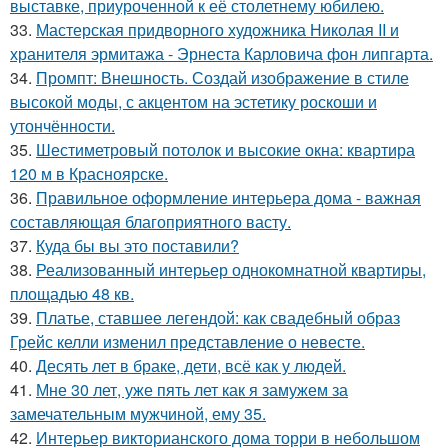
выставке, приуроченной к её столетнему юбилею.
33.
Мастерская придворного художника Николая II и
хранителя эрмитажа - Эрнеста Карловича фон липгарта.
34.
Промпт: Внешность. Создай изображение в стиле
высокой моды, с акцентом на эстетику роскоши и
утончённости.
35.
Шестиметровый потолок и высокие окна: квартира
120 м в Красноярске.
36.
Правильное оформление интерьера дома - важная
составляющая благоприятного васту.
37.
Куда бы вы это поставили?
38.
Реализованный интерьер однокомнатной квартиры,
площадью 48 кв.
39.
Платье, ставшее легендой: как свадебный образ
Грейс келли изменил представление о невесте.
40.
Десять лет в браке, дети, всё как у людей.
41.
Мне 30 лет, уже пять лет как я замужем за
замечательным мужчиной, ему 35.
42.
Интерьер викторианского дома торри в небольшом