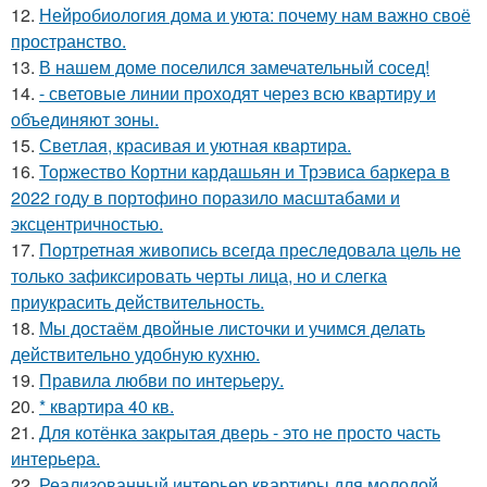
12.
Нейробиология дома и уюта: почему нам важно своё
пространство.
13.
В нашем доме поселился замечательный сосед!
14.
- световые линии проходят через всю квартиру и
объединяют зоны.
15.
Светлая, красивая и уютная квартира.
16.
Торжество Кортни кардашьян и Трэвиса баркера в
2022 году в портофино поразило масштабами и
эксцентричностью.
17.
Портретная живопись всегда преследовала цель не
только зафиксировать черты лица, но и слегка
приукрасить действительность.
18.
Мы достаём двойные листочки и учимся делать
действительно удобную кухню.
19.
Правила любви по интеpьеpу.
20.
* квартира 40 кв.
21.
Для котёнка закрытая дверь - это не просто часть
интерьера.
22.
Реализованный интерьер квартиры для молодой