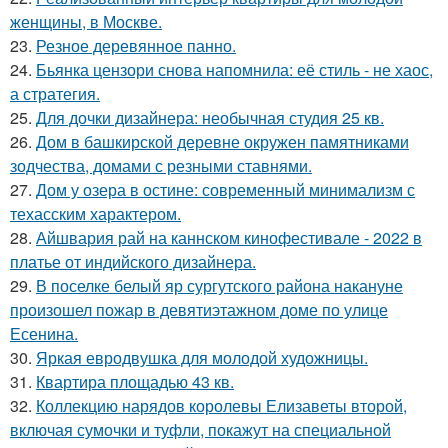
женщины, в Москве.
23.
Резное деревянное панно.
24.
Бьянка цензори снова напомнила: её стиль - не хаос,
а стратегия.
25.
Для дочки дизайнера: необычная студия 25 кв.
26.
Дом в башкирской деревне окружен памятниками
зодчества, домами с резными ставнями.
27.
Дом у озера в остине: современный минимализм с
техасским характером.
28.
Айшвария рай на каннском кинофестивале - 2022 в
платье от индийского дизайнера.
29.
В поселке белый яр сургутского района накануне
произошел пожар в девятиэтажном доме по улице
Есенина.
30.
Яркая евродвушка для молодой художницы.
31.
Квартира площадью 43 кв.
32.
Коллекцию нарядов королевы Елизаветы второй,
включая сумочки и туфли, покажут на специальной