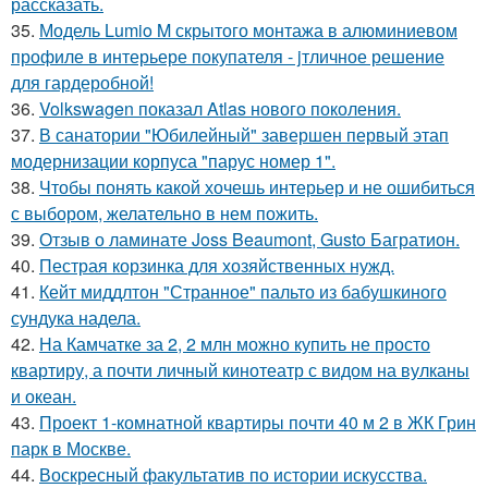
рассказать.
35.
Модель Lumio M скрытого монтажа в алюминиевом
профиле в интерьере покупателя - jтличное решение
для гардеробной!
36.
Volkswagen показал Atlas нового поколения.
37.
В санатории "Юбилейный" завершен первый этап
модернизации корпуса "парус номер 1".
38.
Чтобы понять какой хочешь интерьер и не ошибиться
с выбором, желательно в нем пожить.
39.
Отзыв о ламинате Joss Beaumont, Gusto Багратион.
40.
Пестрая корзинка для хозяйственных нужд.
41.
Кейт миддлтон "Странное" пальто из бабушкиного
сундука надела.
42.
На Камчатке за 2, 2 млн можно купить не просто
квартиру, а почти личный кинотеатр с видом на вулканы
и океан.
43.
Проект 1-комнатной квартиры почти 40 м 2 в ЖК Грин
парк в Москве.
44.
Воскресный факультатив по истории искусства.