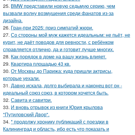
25.
BMW представили новую седьмую серию, чем
вызвали волну возмущения среди фанатов из-за
дизайна.
26.
Гран-при 2025: приз симпатий жюри.
27.
Со стороны мой муж кажется идеальным: не пьёт, не
курит, не даёт поводов для ревности, с ребёнком
справляется отлично, да и готовит лучше многих.
28.
Как порядок в доме на вашу жизнь влияет.
29.
Квартира площадью 43 кв.
30.
От Москвы до Парижа: куда пришли актрисы,
которые уехали.
31.
Давно искала, долго выбирала и наконец вот он -
идеальный союз союз, в котором хочется быть.
32.
Савита и савитри.
33.
И вновь отрывок из книги Юрия крылова
"Путиловский Двор".
34.
* продолжу хронику публикаций с поездки в
Калининград и область, ибо есть что показать и