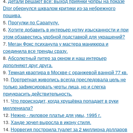
4.
Детали решают всё: выход приянки чопры на показе
Dior обернулся шквалом критики из-за небрежного
пошива.
5.
Прогулки по Сарапулу.
6.
Хотите добавить в интерьер нотку изысканности и при
этом обзавестись удобной подставкой для украшений?
7.
Меган Фокс психанула у мастера маникюра и
соединила все тренды сразу.
8.
Абсолютный питер за окном и наш интерьер
дополняют друг друга.
9.
Темная квартира в Москве с оранжевой ванной 77 кв.
10.
Портретная живопись всегда преследовала цель не
только зафиксировать черты лица, но и слегка
приукрасить действительность.
11.
Что происходит, когда хрущёвка попадает в руки
миллениала?
12.
Нежно - лиловое платье для умы, 1995 г.
13.
Ханде эрчел выросла в икону стиля.
14.
Норвегия построила туалет за 2 миллиона долларов