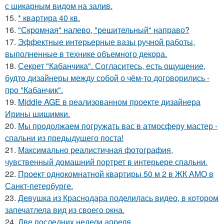
с шикарным видом на залив.
15.
* квартира 40 кв.
16.
"Скромная" налево, "решительный" направо?
17.
Эффектные интерьерные вазы ручной работы,
выполненные в технике объемного декора.
18.
Секрет "Кабанчика". Согласитесь, есть ощущение,
будто дизайнеры между собой о чём-то договорились -
про "Кабанчик".
19.
Middle AGE в реализованном проекте дизайнера
Ирины шишимки.
20.
Мы продолжаем погружать вас в атмосферу мастер -
спальни из предыдущего поста!
21.
Максимально реалистичная фотография,
чувственный домашний портрет в интерьере спальни.
22.
Проект однокомнатной квартиры 50 м 2 в ЖК АМО в
Санкт-петербурге.
23.
Девушка из Краснодара поделилась видео, в котором
запечатлела вид из своего окна.
24.
Две последних недели апреля.