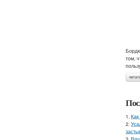
Бордю
том, 
польз
читат
Пос
1.
Как
2.
Уса
засты
3.
Впу