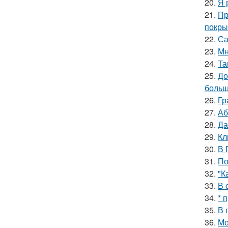
20.
Я 
21.
Пр
покры
22.
Са
23.
Мн
24.
Та
25.
До
больш
26.
Гр
27.
Аб
28.
Да
29.
Кл
30.
В 
31.
По
32.
"К
33.
В 
34.
* 
35.
В 
36.
Мо