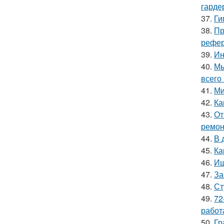
гарде
37.
Ги
38.
Пр
рефер
39.
Ин
40.
Мы
всего 
41.
Ми
42.
Ка
43.
От
ремон
44.
В 
45.
Ка
46.
Ищ
47.
За
48.
Ст
49.
72
работ
50.
Гр