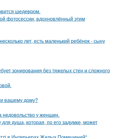
новится шедевром.
ной фотосессии, вдохновлённый этим
есколько лет, есть маленький ребёнок - сыну
бует зонирования без тяжелых стен и сложного
овой.
ти вашему дому?
а недовольство у женщин.
для душа, которая, по его задумке, может
azzi в Интерьерах Жилых Помещений".