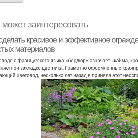
 может заинтересовать
 сделать красивое и эффективное ограж
стых материалов
еводе с французского языка «бордюр» означает «кайма, кр
няетпри закладке цветника. Грамотно оформленные краяпр
ающий цветовод, несколько лет назад я приняла этот неос