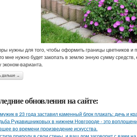
ры нужны для того, чтобы оформить границы цветников и 
что мне нужно будет закопать в землю энную сумму средств,
у эконом-варианта.
ь дальше →
ледние обновления на сайте:
 мужик в 23 года заставил каменный блок плакать: дичь и 
дьба Рукавишниковых в нижнем Новгороде - это воплощени
вшее во времени произведение искусства.
стите природу в свои стены, и ваш дом заговорит с вами на