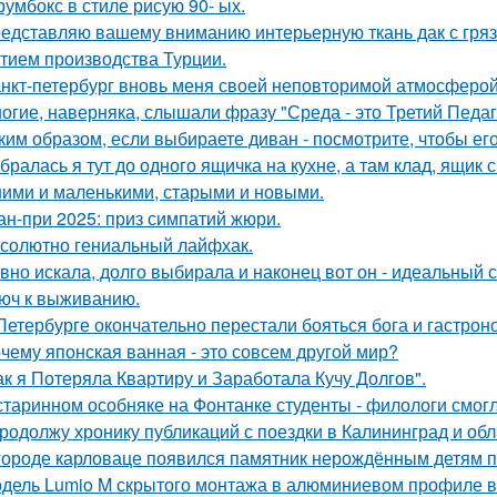
румбокс в стиле рисую 90- ых.
едставляю вашему вниманию интерьерную ткань дак с гр
тием производства Турции.
нкт-петербург вновь меня своей неповторимой атмосферой
огие, наверняка, слышали фразу "Среда - это Третий Педаг
ким образом, если выбираете диван - посмотрите, чтобы ег
бралась я тут до одного ящичка на кухне, а там клад, ящик
ими и маленькими, старыми и новыми.
ан-при 2025: приз симпатий жюри.
солютно гениальный лайфхак.
вно искала, долго выбирала и наконец вот он - идеальный с
юч к выживанию.
Петербурге окончательно перестали бояться бога и гастроно
чему японская ванная - это совсем другой мир?
ак я Потеряла Квартиру и Заработала Кучу Долгов".
старинном особняке на Фонтанке студенты - филологи смог
продолжу хронику публикаций с поездки в Калининград и обла
городе карловаце появился памятник нерождённым детям 
дель Lumio M скрытого монтажа в алюминиевом профиле в 