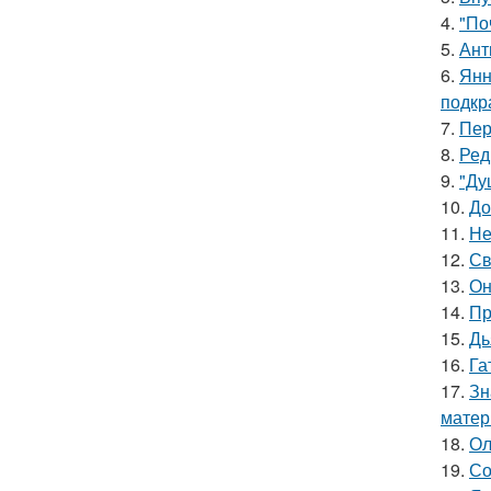
4.
"По
5.
Ант
6.
Янн
подкр
7.
Пер
8.
Ред
9.
"Ду
10.
До
11.
Не
12.
Св
13.
Он
14.
Пр
15.
Дь
16.
Га
17.
Зн
матер
18.
Ол
19.
Со