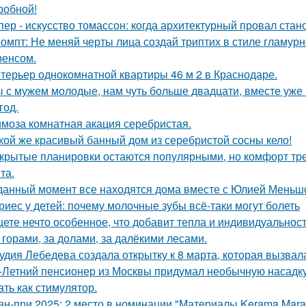
робной!
пер - искусство томассон: когда архитектурный провал ста
омпт: Не меняй черты лица создай триптих в стиле гламур
енсом.
терьер однокомнатной квартиры 46 м 2 в Краснодаре.
 с мужем молодые, нам чуть больше двадцати, вместе уже н
год.
моза комнатная акация серебристая.
кой же красивый банный дом из серебристой сосны кело!
крытые планировки остаются популярными, но комфорт тре
та.
данный момент все находятся дома вместе с Юлией Меньш
риес у детей: почему молочные зубы всё-таки могут болеть
ете нечто особенное, что добавит тепла и индивидуальнос
 горами, за долами, за далёкими лесами.
удия Лебедева создала открытку к 8 марта, которая вызвал
-Летний пенсионер из Москвы придумал необычную насадку 
ать как стимулятор.
ан-при 2025: 2 место в номинации "Материалы Kerama Mar