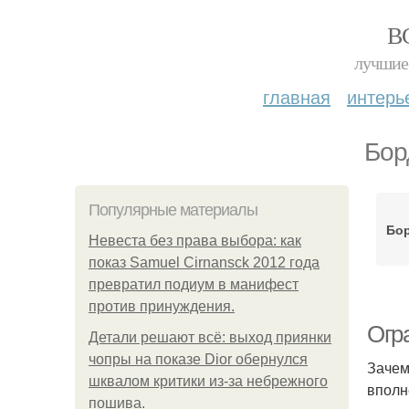
В
лучшие 
главная
интерь
Бор
Популярные материалы
Бор
Невеста без права выбора: как
показ Samuel Cirnansck 2012 года
превратил подиум в манифест
против принуждения.
Огр
Детали решают всё: выход приянки
чопры на показе Dior обернулся
Зачем
шквалом критики из-за небрежного
вполн
пошива.