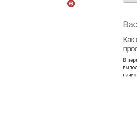
Вас
Как
про
В пер
выпол
начин