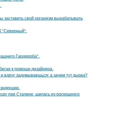
.
бы заставить свой организм вырабатывать
К "Северный".
ашнего Гардероба".
бегая к помощи дизайнера.
 и вдруг задумываешься: а зачем тут дырка?
езиденции.
году при Сталине, шилась из роскошного