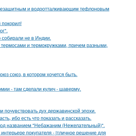
язезашитным и водоотталкивающим тефлоновым
 покорил!
ог".
о собирали не в Индии.
 с термосами и термокружками, причем разными,
оюз союз, в котором хочется быть.
мии - там сделали кулич - шаверму.
ли почувствовать дух державинской эпохи.
сть, ибо есть что показать и рассказать.
под названием "Небажаним (Нежелательный)".
интерьере покупателя - jтличное решение для