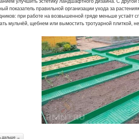
анием улучшить эстетику ландшафтного дизайна. С другой 
ный показатель правильной организации ухода за растени
дников: при работе на возвышенной гряде меньше устаёт с
ать мульчёй, щебнем или вымостить тротуарной плиткой, н
ь дальше →