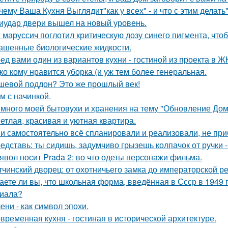
чему Ваша Кухня Выглядит"как у всех" - и что с этим делать"
иудар двери вышел на новый уровень.
 маруссич поглотил критическую дозу синего пигмента, что
ашенные биологические жидкости.
ед вами один из вариантов кухни - гостиной из проекта в Ж
ко кому нравится уборка (и уж тем более генеральная.
шевой поддон? Это же прошлый век!
м с начинкой.
много моей бытовухи и хранения на тему "Обновление Дом
етлая, красивая и уютная квартира.
и самостоятельно всё спланировали и реализовали, не при
едставь: ты сидишь, задумчиво грызешь колпачок от ручки -
явол носит Prada 2: во что одеты персонажи фильма.
тчинский дворец: от охотничьего замка до императорской р
аете ли вы, что школьная форма, введённая в Ссср в 1949 
иала?
ени - как символ эпохи.
временная кухня - гостиная в исторической архитектуре.