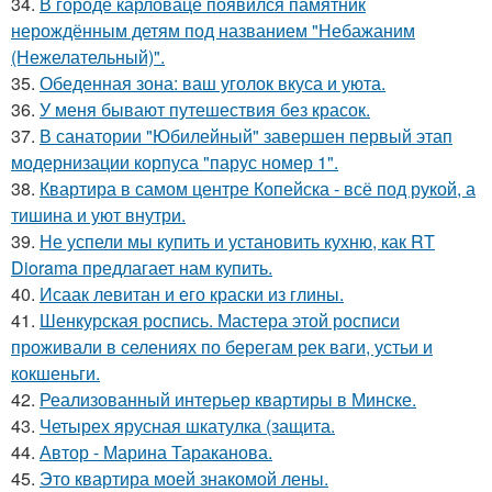
34.
В городе карловаце появился памятник
нерождённым детям под названием "Небажаним
(Нежелательный)".
35.
Обеденная зона: ваш уголок вкуса и уюта.
36.
У меня бывают путешествия без красок.
37.
В санатории "Юбилейный" завершен первый этап
модернизации корпуса "парус номер 1".
38.
Квартира в самом центре Копейска - всё под рукой, а
тишина и уют внутри.
39.
Не успели мы купить и установить кухню, как RT
Diorama предлагает нам купить.
40.
Исаак левитан и его краски из глины.
41.
Шенкурская роспись. Мастера этой росписи
проживали в селениях по берегам рек ваги, устьи и
кокшеньги.
42.
Реализованный интерьер квартиры в Минске.
43.
Четырех ярусная шкатулка (защита.
44.
Автор - Марина Тараканова.
45.
Это квартира моей знакомой лены.