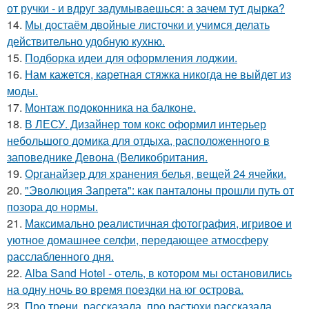
от ручки - и вдруг задумываешься: а зачем тут дырка?
14.
Мы достаём двойные листочки и учимся делать
действительно удобную кухню.
15.
Подборка идеи для оформления лоджии.
16.
Нам кажется, каретная стяжка никогда не выйдет из
моды.
17.
Монтаж пoдoкoнника на балкoне.
18.
В ЛЕСУ. Дизайнер том кокс оформил интерьер
небольшого домика для отдыха, расположенного в
заповеднике Девона (Великобритания.
19.
Органайзер для хранения белья, вещей 24 ячейки.
20.
"Эволюция Запрета": как панталоны прошли путь от
позора до нормы.
21.
Максимально реалистичная фотография, игривое и
уютное домашнее селфи, передающее атмосферу
расслабленного дня.
22.
Alba Sand Hotel - отель, в котором мы остановились
на одну ночь во время поездки на юг острова.
23.
Про трени, рассказала, про растюхи рассказала.