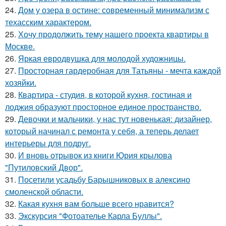
24.
Дом у озера в остине: современный минимализм с
техасским характером.
25.
Хочу продолжить тему нашего проекта квартиры в
Москве.
26.
Яркая евродвушка для молодой художницы.
27.
Просторная гардеробная для Татьяны - мечта каждой
хозяйки.
28.
Квартира - студия, в которой кухня, гостиная и
лоджия образуют просторное единое пространство.
29.
Девочки и мальчики, у нас тут новенькая: дизайнер,
который начинал с ремонта у себя, а теперь делает
интерьеры для подруг.
30.
И вновь отрывок из книги Юрия крылова
"Путиловский Двор".
31.
Посетили усадьбу Барышниковых в алексино
смоленской области.
32.
Какая кухня вам больше всего нравится?
33.
Экскурсия "Фотоателье Карла Буллы".