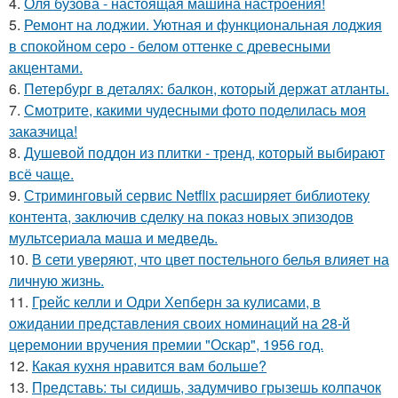
4.
Оля бузова - настоящая машина настроения!
5.
Ремонт на лоджии. Уютная и функциональная лоджия
в спокойном серо - белом оттенке с древесными
акцентами.
6.
Петербург в деталях: балкон, который держат атланты.
7.
Смотрите, какими чудесными фото поделилась моя
заказчица!
8.
Душевой поддон из плитки - тренд, который выбирают
всё чаще.
9.
Стриминговый сервис Netflix расширяет библиотеку
контента, заключив сделку на показ новых эпизодов
мультсериала маша и медведь.
10.
В сети уверяют, что цвет постельного белья влияет на
личную жизнь.
11.
Грейс келли и Одри Хепберн за кулисами, в
ожидании представления своих номинаций на 28-й
церемонии вручения премии "Оскар", 1956 год.
12.
Какая кухня нравится вам больше?
13.
Представь: ты сидишь, задумчиво грызешь колпачок